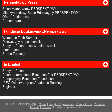
Perspektywy Press
Salon Maturzystów PERSPEKTYWY
Międzynarodowy Salon Edukacyjny PERSPEKTYWY
Oferta Reklamowa
Prenumerata
Fundacja Edukacyjna „Perspektywy”
Women in Tech Summit
Dziewczyny na politechniki!
Study in Poland – serwis dla uczelni
Interstudent
Strona Fundacji
In English
Study in Poland
Poland International Education Fair PERSPEKTYWY
Perspektywy Education Foundation
IREG Observatory on Academic Ranking
Engirank
© 2026 Perspektywy.pl
|
|
|
|
O nas
Polityka Prywatności
Znak jakości
Reklama
|
|
Kontakt
E-booki
Ustawienia prywatności