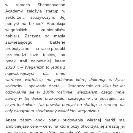
w ramach Shesnnovation
Academy założyła startup w
sektorze… spożywczym. Jej
pomysł na biznes? Produkcja
wegańskich zamienników
nabiału. Zaczyna od masła
zawierającego bakterie
probiotyczne – na razie produkt
przechodzi fazę testów, na
rynek trafi najpewniej latem
2020 r.
– Weganizm to jedną z
najważniejszych dla mnie
wartości, wartością, na podstawie której dokonuję w życiu
wyborów
– opowiada Aneta. –
Jednocześnie od kilku już lat
odżywiania się w 100% roślinnie, wiedziałam, czego mnie
samej w tej diecie brakowało, szczególnie na początku, za
czym tęskniłam. Tak powstał pomysł na startup, a szerzej: na
cały ekosystem zbudowany wokół idei weganizmu.
Aneta zatem obok planu budowania własnej marki ma
ambitniejsze cele – cele, na które oczy otworzyła jej zresztą jej
mentorka w programie Shesnnovation Academy. Chce stworzyć