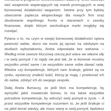
sieć wzajemnie wspierających się marek promujących w swej
biznesowej działalności weganizm. Istotne przy tym byłoby
utworzenie zaplecza eksperckiego dla nowych firm oraz
zbudowanie wspólnego frontu w staraniach o zasoby
finansowe, dzięki którym wschodzące marki mogłyby się
rozwijać.
Pytana o to, na czym w swojej biznesowej działalności opiera
pewność siebie, skoro nie może jej oprzeć na zdobytym na
studiach wykształceniu, Aneta odpowiada bez wahania:
–
Według mnie zawsze kluczową rzeczą jest wiara we własne siły
i w swój pomysł. I to nigdy nie jest tak, że w biznesie musimy
wszystko umieć same i ze wszystkim same sobie dawać radę.
Wiedza czy kompetencje, których nam brakuje, gdzieś są na
rynku, wystarczy znaleźć ludzi, którzy je mają, i przekonać ich
do siebie, zdobyć ich do swojego zespołu.
Dalej Aneta tłumaczy, że jeśli ktoś ma kompetencje, by
wymyślić jakiś nowatorski biznes, to ma także wszystkie
potrzebne kompetencje, by wdrożyć swój pomysł w życie. –
A
przez wszystkie kompetencje rozumiem to, że jeśli brakuje ci
na jakiś temat wiedzy, ale masz wiarę w swój pomysł, będziesz