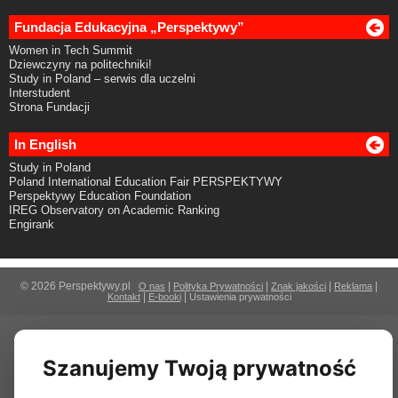
Fundacja Edukacyjna „Perspektywy”
Women in Tech Summit
Dziewczyny na politechniki!
Study in Poland – serwis dla uczelni
Interstudent
Strona Fundacji
In English
Study in Poland
Poland International Education Fair PERSPEKTYWY
Perspektywy Education Foundation
IREG Observatory on Academic Ranking
Engirank
© 2026 Perspektywy.pl
|
|
|
|
O nas
Polityka Prywatności
Znak jakości
Reklama
|
|
Kontakt
E-booki
Ustawienia prywatności
Szanujemy Twoją prywatność