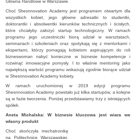
Główna Handlowe w Warszawie.
Choć Shesnnovation Academy jest programem otwartym dla
wszystkich kobiet, jego główne adresatki to studentki,
doktorantki i absolwentki kierunków technicznych i ścisłych,
które chciałyby założyć startup technologiczny. W ramach
programu jego uczestniczki biorą udział w warsztatach,
seminariach i szkoleniach oraz spotykają się z mentorkami i
ekspertami, którzy pomagają kobietom aspirującym do roli
bizneswoman nabyć konieczne w biznesie kompetencje i
rozwinąć innowacyjne pomysły. I to właśnie mentoring jako
największą wartość programu wskazują zgodnie biorące udział
w Shesnnovation Academy kobiety.
W ramach uruchomionej w 2019 edycji programu
Shesnnovation Academy powstało już kilka startupów, a kolejne
są w fazie tworzenia. Poniżej przedstawiamy trzy z istniejących
spółek.
Aneta Michalska: W biznesie kluczowa jest wiara we
własny produkt
Choć skończyła mechatronikę
na Politechnice Warszawskiej,