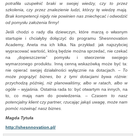
potrafiła uzupełnić braki w swojej wiedzy, czy to przez
szkolenia, czy przez znalezienie ludzi, którzy tę wiedzę mają.
Brak kompetencji nigdy nie powinien nas zniechęcać i odwodzić
od pomysłu założenia firmy!
Jeśli chodzi o rady dla dziewczyn, które marzą o własnym
startupie i chciałyby dołączyć do programu Shesnnovation
Academy, Aneta ma ich kilka. Na przykład: jak najszybciej
wypracować wartość, którą będzie można sprzedać, nie czekać
na „dopieszczenie” pomysłu i stworzenie swojego
wymarzonego produktu. Inną cenną wskazówką może być ta:
nie opierać swojej działalności wyłącznie na dotacjach. –
To
może pogrążyć biznes, bo z tymi dotacjami bywa różnie:
przychodzą później, niż planowaliśmy, albo w ratach, albo w
ogóle
– wyjaśnia. Ostatnia rada to: być otwartym na innych, na
to, co mają nam do powiedzenia. –
Czasem to nasz
potencjalny klient czy partner, rzucając jakąś uwagę, może nam
pomóc rozwinąć nasz biznes.
Magda Tytuła
http://shesnnovation.pl/