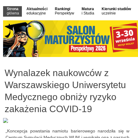
Strona
Aktualności
Rankingi
Matura
Kierunki studiów
główna
edukacyjne
Perspektyw
i Studia
uczelnie
Wynalazek naukowców z
Warszawskiego Uniwersytetu
Medycznego obniży ryzyko
zakażenia COVID-19
„Koncepcja powstania namiotu barierowego narodziła się w
Centrum Symulacji Medycznych WUM i wynikała ona z naszych