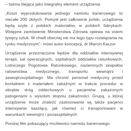
– taśma klejąca jako integralny element urządzenia.
„Koszt wyprodukowania jednego namiotu barierowego to
niecałe 200 złotych. Pomysł jest całkowicie polski, urządzenia
będą szyte z polskich materiałów, w polskich fabrykach.
Wstępne zamówienie Ministerstwa Zdrowia opiewa na osiem
tysięcy sztuk. W chwili obecnej nie ma tego typu rozwiązania na
rynku medycznym”- mówi autor koncepcji, dr Marcin Kaczor.
Urządzenie przeznaczone będzie dla oddziałów intensywnej
terapii, sal operacyjnych, szpitalnych oddziałów ratunkowych,
Lotniczego Pogotowia Ratunkowego, naziemnych zespołów
ratownictwa medycznego, transportu wewnątrz i
zewnątrzszpitalnego. Ma chronić personel medyczny przed
kontaktem z materiałem zakaźnym w trakcie procedur w
obrębie dróg oddechowych u pacjentów zakażonych
patogenami o wysokim stopniu zakaźności. Grupą, u której
urządzenie może znaleźć zastosowanie są także pacjenci
intensywnie kaszlący, jak również ci transportowani w
warunkach wewnątrz i pozaszpitalnych.
Poniżej film pokazujący możliwości namiotu barierowego.