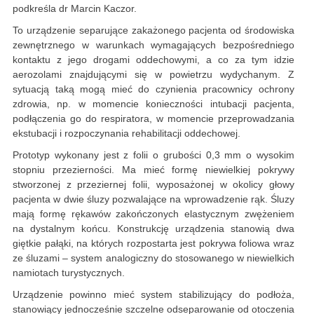
podkreśla dr Marcin Kaczor.
To urządzenie separujące zakażonego pacjenta od środowiska
zewnętrznego w warunkach wymagających bezpośredniego
kontaktu z jego drogami oddechowymi, a co za tym idzie
aerozolami znajdującymi się w powietrzu wydychanym. Z
sytuacją taką mogą mieć do czynienia pracownicy ochrony
zdrowia, np. w momencie konieczności intubacji pacjenta,
podłączenia go do respiratora, w momencie przeprowadzania
ekstubacji i rozpoczynania rehabilitacji oddechowej.
Prototyp wykonany jest z folii o grubości 0,3 mm o wysokim
stopniu przezierności. Ma mieć formę niewielkiej pokrywy
stworzonej z przeziernej folii, wyposażonej w okolicy głowy
pacjenta w dwie śluzy pozwalające na wprowadzenie rąk. Śluzy
mają formę rękawów zakończonych elastycznym zwężeniem
na dystalnym końcu. Konstrukcję urządzenia stanowią dwa
giętkie pałąki, na których rozpostarta jest pokrywa foliowa wraz
ze śluzami – system analogiczny do stosowanego w niewielkich
namiotach turystycznych.
Urządzenie powinno mieć system stabilizujący do podłoża,
stanowiący jednocześnie szczelne odseparowanie od otoczenia