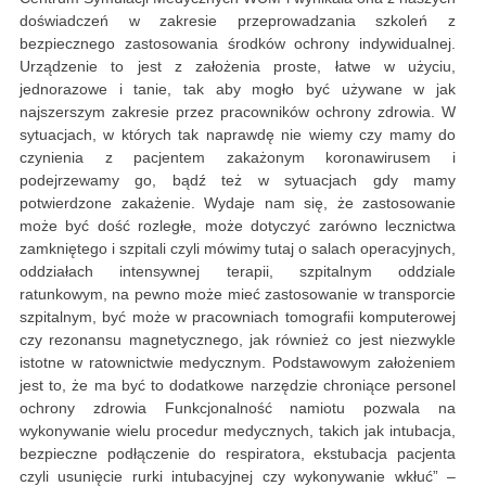
doświadczeń w zakresie przeprowadzania szkoleń z
bezpiecznego zastosowania środków ochrony indywidualnej.
Urządzenie to jest z założenia proste, łatwe w użyciu,
jednorazowe i tanie, tak aby mogło być używane w jak
najszerszym zakresie przez pracowników ochrony zdrowia. W
sytuacjach, w których tak naprawdę nie wiemy czy mamy do
czynienia z pacjentem zakażonym koronawirusem i
podejrzewamy go, bądź też w sytuacjach gdy mamy
potwierdzone zakażenie. Wydaje nam się, że zastosowanie
może być dość rozległe, może dotyczyć zarówno lecznictwa
zamkniętego i szpitali czyli mówimy tutaj o salach operacyjnych,
oddziałach intensywnej terapii, szpitalnym oddziale
ratunkowym, na pewno może mieć zastosowanie w transporcie
szpitalnym, być może w pracowniach tomografii komputerowej
czy rezonansu magnetycznego, jak również co jest niezwykle
istotne w ratownictwie medycznym. Podstawowym założeniem
jest to, że ma być to dodatkowe narzędzie chroniące personel
ochrony zdrowia Funkcjonalność namiotu pozwala na
wykonywanie wielu procedur medycznych, takich jak intubacja,
bezpieczne podłączenie do respiratora, ekstubacja pacjenta
czyli usunięcie rurki intubacyjnej czy wykonywanie wkłuć” –