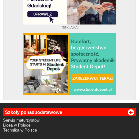
REKLAMA
Szkoły ponadpodstawowe
Serwis maturzystów
Licea w Polsce
Technika w Polsce