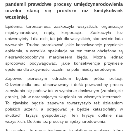
pandemii prawdziwe procesy umiędzynarodowienia
uczelni staną się prostsze niż kiedykolwiek
wcześniej.
Epidemia koronawirusa zaskoczyła wszystkich: organizacje
międzynarodowe, rządy, korporacje... Zaskoczyła też
uniwersytety. I dla nich, tak jak dla wszystkich, stanowi nie lada
wyzwanie. Trudno prorokować jakie konsekwencje przyniesie
epidemia, a wszelkie spekulacje na ten temat obciążone są
nieprawdopodobnym marginesem błędu. Można jednak
spróbować podywagować, jakie konsekwencje przyniesie
epidemia dla aktywności uczelni na polu międzynarodowym.
Zapewne pierwszym odruchem będzie próba izolacji.
Odzwierciedla ona obserwowany i dość powszechny proces
zamykania się państw tak w wymiarze dosłownym (zamknięcie
granic), jak w narastającym skupieniu na własnych interesach.
To zjawisko będzie zapewne towarzyszyło też działaniom
polskich uczelni, a potęgować je będzie katastrofalny w
skutkach kryzys gospodarczy. Ten kryzys dotknie nas
wszystkich. Dotknie też procesy umiędzynarodowienia.
Te uczelnie, te grupy badawcze, te platformy naukowe, które