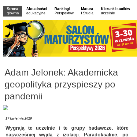
Strona
Aktualności
Rankingi
Matura
Kierunki studiów
główna
edukacyjne
Perspektyw
i Studia
uczelnie
Adam Jelonek: Akademicka
geopolityka przyspieszy po
pandemii
17 kwietnia 2020
Wygrają te uczelnie i te grupy badawcze, które
najwcześniej wyjdą z izolacji. Paradoksalnie, po