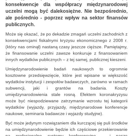
konsekwencje dla współpracy międzynarodowej
uczelni mogą być dalekosiężne. Nie bezpośrednio,
ale pośrednio - poprzez wpływ na sektor finansów
publicznych.
Może się okazać, że po dekadzie zmagań uczelni zachodnich z
konsekwencjami fiskalnymi kryzysu ekonomicznego z 2008 r.
(który nas ominął) nastaną czasy jeszcze cięższe. Pamiętajmy,
że finansowanie uczelni zawsze konkuruje z finansowaniem
innych wydatków publicznych – z tej samej, publicznej kieszeni.
Umiędzynarodowienie badań naukowych to ogromnie
kosztowne przedsięwzięcie, które jest wpisane w większość
wydatków instytucji i zespołów badawczych, zarówno w ramach
subwencji, jaki i grantów na badania. Koszty
umiędzynarodowienia stale rosną. Efektem koronakryzysu
może być niespodziewane zatrzymanie wzrostu tej kategorii
wydatków (wyjazdy, przyjazdy, międzynarodowe konferencje
naukowe, seminaria badawcze i wyjazdy studyjne).
Być może jedynym rozwiązaniem dla kurczącej się puli środków
na umiędzynarodowienie będzie ich częściowe przekierowanie
na profesjonalne systemy konferencyjne – i nasze