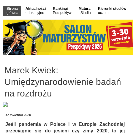
Strona
Aktualności
Rankingi
Matura
Kierunki studiów
główna
edukacyjne
Perspektyw
i Studia
uczelnie
Marek Kwiek:
Umiędzynarodowienie badań
na rozdrożu
17 kwietnia 2020
Jeśli pandemia w Polsce i w Europie Zachodniej
przeciągnie się do jesieni czy zimy 2020, to jej