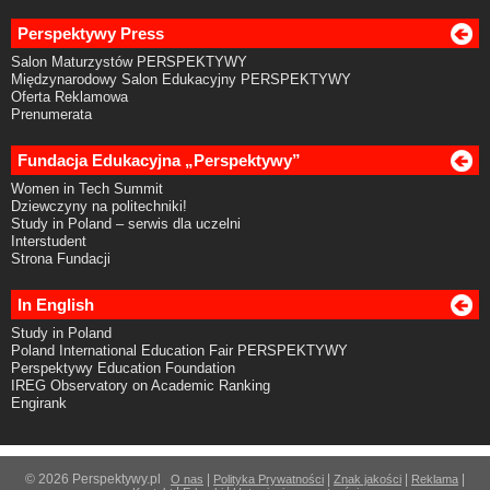
Perspektywy Press
Salon Maturzystów PERSPEKTYWY
Międzynarodowy Salon Edukacyjny PERSPEKTYWY
Oferta Reklamowa
Prenumerata
Fundacja Edukacyjna „Perspektywy”
Women in Tech Summit
Dziewczyny na politechniki!
Study in Poland – serwis dla uczelni
Interstudent
Strona Fundacji
In English
Study in Poland
Poland International Education Fair PERSPEKTYWY
Perspektywy Education Foundation
IREG Observatory on Academic Ranking
Engirank
© 2026 Perspektywy.pl
|
|
|
|
O nas
Polityka Prywatności
Znak jakości
Reklama