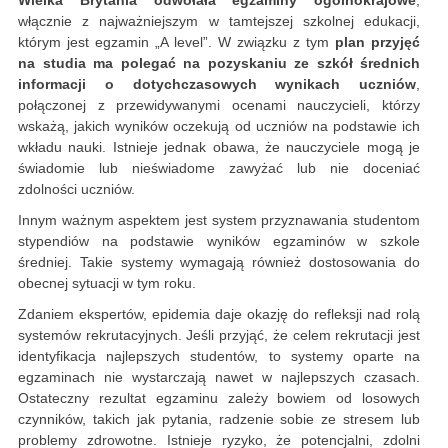
Wielka Brytania odwołała egzaminy ogólnokrajowe
,
włącznie z najważniejszym w tamtejszej szkolnej edukacji,
którym jest egzamin „A level”. W związku z tym
plan przyjęć
na studia ma polegać na pozyskaniu ze szkół średnich
informacji o dotychczasowych wynikach uczniów
,
połączonej z przewidywanymi ocenami nauczycieli, którzy
wskażą, jakich wyników oczekują od uczniów na podstawie ich
wkładu nauki. Istnieje jednak obawa, że nauczyciele mogą je
świadomie lub nieświadome zawyżać lub nie doceniać
zdolności uczniów.
Innym ważnym aspektem jest system przyznawania studentom
stypendiów na podstawie wyników egzaminów w szkole
średniej. Takie systemy wymagają również dostosowania do
obecnej sytuacji w tym roku.
Zdaniem ekspertów, epidemia daje okazję do refleksji nad rolą
systemów rekrutacyjnych. Jeśli przyjąć, że celem rekrutacji jest
identyfikacja najlepszych studentów, to systemy oparte na
egzaminach nie wystarczają nawet w najlepszych czasach.
Ostateczny rezultat egzaminu zależy bowiem od losowych
czynników, takich jak pytania, radzenie sobie ze stresem lub
problemy zdrowotne. Istnieje ryzyko, że potencjalni, zdolni