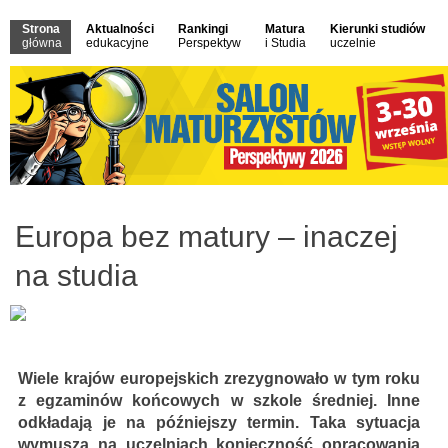
Strona
Aktualności
Rankingi
Matura
Kierunki studiów
główna
edukacyjne
Perspektyw
i Studia
uczelnie
Europa bez matury – inaczej
na studia
Wiele krajów europejskich zrezygnowało w tym roku
z egzaminów końcowych w szkole średniej. Inne
odkładają je na późniejszy termin. Taka sytuacja
wymusza na uczelniach konieczność opracowania