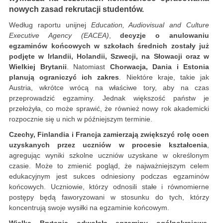
nowych zasad rekrutacji studentów.
Według raportu unijnej
Education, Audiovisual and Culture
Executive Agency (EACEA)
,
d
ecyzje o anulowaniu
egzaminów końcowych w szkołach średnich zostały już
podjęte w Irlandii, Holandii, Szwecji, na Słowacji oraz w
Wielkiej Brytanii
. Natomiast
Chorwacja, Dania i Estonia
planują ograniczyć ich zakres
. Niektóre kraje, takie jak
Austria, wkrótce wrócą na właściwe tory, aby na czas
przeprowadzić egzaminy. Jednak większość państw je
przełożyła, co może sprawić, że również nowy rok akademicki
rozpocznie się u nich w późniejszym terminie.
Czechy, Finlandia i Francja zamierzają zwiększyć rolę ocen
uzyskanych przez uczniów w procesie kształcenia
,
agregując wyniki szkolne uczniów uzyskane w określonym
czasie. Może to zmienić pogląd, że najważniejszym celem
edukacyjnym jest sukces odniesiony podczas egzaminów
końcowych. Uczniowie, którzy odnosili stałe i równomierne
postępy będą faworyzowani w stosunku do tych, którzy
koncentrują swoje wysiłki na egzaminie końcowym.