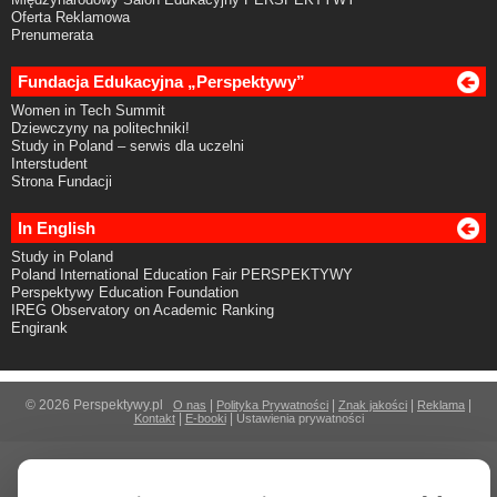
Oferta Reklamowa
Prenumerata
Fundacja Edukacyjna „Perspektywy”
Women in Tech Summit
Dziewczyny na politechniki!
Study in Poland – serwis dla uczelni
Interstudent
Strona Fundacji
In English
Study in Poland
Poland International Education Fair PERSPEKTYWY
Perspektywy Education Foundation
IREG Observatory on Academic Ranking
Engirank
© 2026 Perspektywy.pl
|
|
|
|
O nas
Polityka Prywatności
Znak jakości
Reklama
|
|
Kontakt
E-booki
Ustawienia prywatności