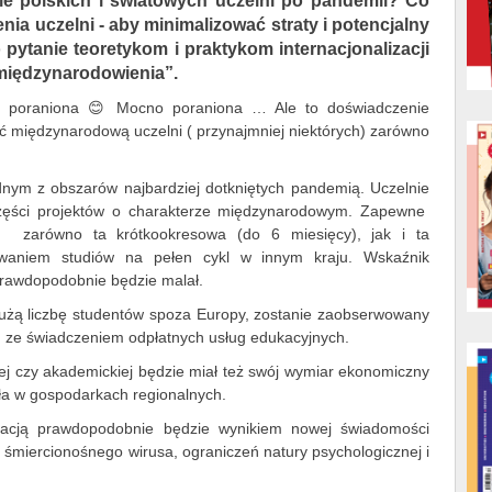
e polskich i światowych uczelni po pandemii? Co
nia uczelni - aby minimalizować straty i potencjalny
 pytanie teoretykom i praktykom internacjonalizacji
międzynarodowienia”.
mii poraniona 😊 Mocno poraniona … Ale to doświadczenie
 międzynarodową uczelni ( przynajmniej niektórych) zarówno
dnym z obszarów najbardziej dotkniętych pandemią. Uczelnie
zęści projektów o charakterze międzynarodowym. Zapewne
w, zarówno ta krótkookresowa (do 6 miesięcy), jak i ta
waniem studiów na pełen cykl w innym kraju. Wskaźnik
prawdopodobnie będzie malał.
użą liczbę studentów spoza Europy, zostanie zaobserwowany
ze świadczeniem odpłatnych usług edukacyjnych.
ej czy akademickiej będzie miał też swój wymiar ekonomiczny
ła w gospodarkach regionalnych.
izacją prawdopodobnie będzie wynikiem nowej świadomości
 śmiercionośnego wirusa, ograniczeń natury psychologicznej i