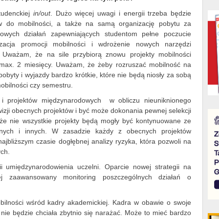
tudenckiej
in/out
. Dużo więcej uwagi i energii trzeba będzie
w do mobilności, a także na samą organizację pobytu za
nowych działań zapewniających studentom pełne poczucie
izacja promocji mobilności i wdrożenie nowych narzędzi
. Uważam, że na sile przybiorą znowu projekty mobilności
o max. 2 miesięcy. Uważam, że żeby rozruszać mobilność na
byty i wyjazdy bardzo krótkie, które nie będą niosły za sobą
bilności czy semestru.
 i projektów międzynarodowych w obliczu nieuniknionego
izji obecnych projektów i być może dokonania pewnej selekcji
może nie wszystkie projekty będą mogły być kontynuowane ze
jnych i innych. W zasadzie każdy z obecnych projektów
bliższym czasie dogłębnej analizy ryzyka, która pozwoli na
ych.
ii umiędzynarodowienia uczelni. Oparcie nowej strategii na
iej zaawansowany monitoring poszczególnych działań o
ilności wśród kadry akademickiej. Kadra w obawie o swoje
 nie będzie chciała zbytnio się narażać. Może to mieć bardzo