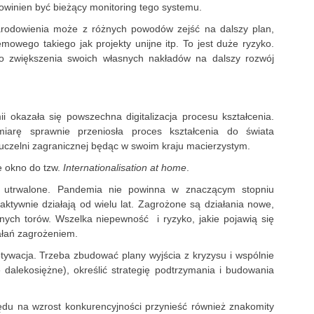
owinien być bieżący monitoring tego systemu.
rodowienia może z różnych powodów zejść na dalszy plan,
mowego takiego jak projekty unijne itp. To jest duże ryzyko.
 zwiększenia swoich własnych nakładów na dalszy rozwój
okazała się powszechna digitalizacja procesu kształcenia.
arę sprawnie przeniosła proces kształcenia do świata
 uczelni zagranicznej będąc w swoim kraju macierzystym.
e okno do tzw.
Internationalisation at home
.
je utrwalone. Pandemia nie powinna w znaczącym stopniu
 aktywnie działają od wielu lat. Zagrożone są działania nowe,
nych torów. Wszelka niepewność i ryzyko, jakie pojawią się
iałań zagrożeniem.
motywacja. Trzeba zbudować plany wyjścia z kryzysu i wspólnie
e dalekosiężne), określić strategię podtrzymania i budowania
du na wzrost konkurencyjności przynieść również znakomity