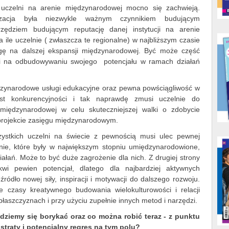
uczelni na arenie międzynarodowej mocno się zachwieją.
lizacja była niezwykle ważnym czynnikiem budującym
rzędziem budującym reputację danej instytucji na arenie
ile uczelnie ( zwłaszcza te regionalne) w najbliższym czasie
gę na dalszej ekspansji międzynarodowej. Być może część
ości na odbudowywaniu swojego potencjału w ramach działań
ędzynarodowe usługi edukacyjne oraz pewna powściągliwość w
st konkurencyjności i tak naprawdę zmusi uczelnie do
i międzynarodowej w celu skuteczniejszej walki o zdobycie
 projekcie zasięgu międzynarodowym.
ystkich uczelni na świecie z pewnością musi ulec pewnej
zelnie, które były w największym stopniu umiędzynarodowione,
iałań. Może to być duże zagrożenie dla nich. Z drugiej strony
wi pewien potencjał, dlatego dla najbardziej aktywnych
ódło nowej siły, inspiracji i motywacji do dalszego rozwoju.
czasy kreatywnego budowania wielokulturowości i relacji
aszczyznach i przy użyciu zupełnie innych metod i narzędzi.
dziemy się borykać oraz co można robić teraz - z punktu
straty i potencjalny regres na tym polu?