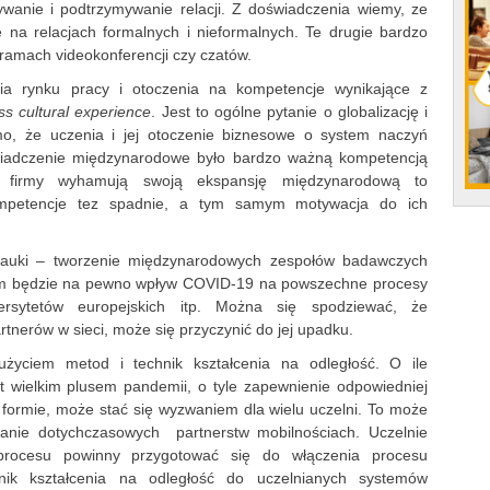
ywanie i podtrzymywanie relacji. Z doświadczenia wiemy, ze
 na relacjach formalnych i nieformalnych. Te drugie bardzo
ramach videokonferencji czy czatów.
a rynku pracy i otoczenia na kompetencje wynikające z
ss cultural experience
. Jest to ogólne pytanie o globalizację i
mo, że uczenia i jej otoczenie biznesowe o system naczyń
świadczenie międzynarodowe było bardzo ważną kompetencją
i firmy wyhamują swoją ekspansję międzynarodową to
ompetencje tez spadnie, a tym samym motywacja do ich
auki – tworzenie międzynarodowych zespołów badawczych
m będzie na pewno wpływ COVID-19 na powszechne procesy
iwersytetów europejskich itp. Można się spodziewać, że
rtnerów w sieci, może się przyczynić do jej upadku.
życiem metod i technik kształcenia na odległość. O ile
est wielkim plusem pandemii, o tyle zapewnienie odpowiedniej
j formie, może stać się wyzwaniem dla wielu uczelni. To może
anie dotychczasowych partnerstw mobilnościach. Uczelnie
procesu powinny przygotować się do włączenia procesu
nik kształcenia na odległość do uczelnianych systemów