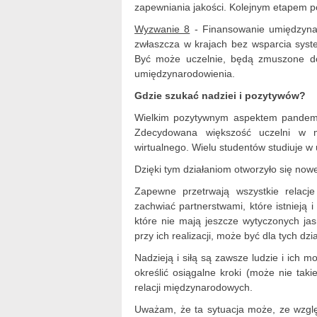
zapewniania jakości. Kolejnym etapem p
Wyzwanie 8
- Finansowanie umiędzyna
zwłaszcza w krajach bez wsparcia syste
Być może uczelnie, będą zmuszone do
umiędzynarodowienia.
Gdzie szukać nadziei i pozytywów?
Wielkim pozytywnym aspektem pandemii 
Zdecydowana większość uczelni w mi
wirtualnego. Wielu studentów studiuje w
Dzięki tym działaniom otworzyło się now
Zapewne przetrwają wszystkie relac
zachwiać partnerstwami, które istnieją i
które nie mają jeszcze wytyczonych jas
przy ich realizacji, może być dla tych dz
Nadzieją i siłą są zawsze ludzie i ich 
określić osiągalne kroki (może nie taki
relacji międzynarodowych.
Uważam, że ta sytuacja może, ze wzglę