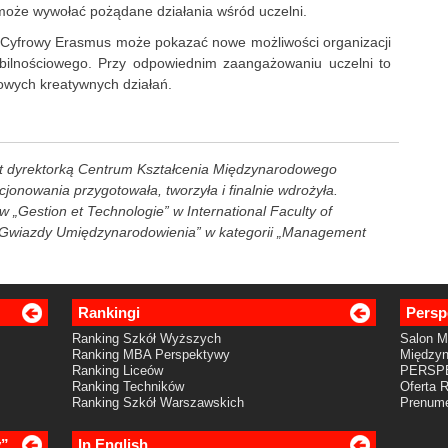
, może wywołać pożądane działania wśród uczelni.
Cyfrowy Erasmus może pokazać nowe możliwości organizacji
bilnościowego. Przy odpowiednim zaangażowaniu uczelni to
owych kreatywnych działań.
jest dyrektorką Centrum Kształcenia Międzynarodowego
cjonowania przygotowała, tworzyła i finalnie wdrożyła.
 „Gestion et Technologie” w International Faculty of
„Gwiazdy Umiędzynarodowienia” w kategorii „Management
Rankingi
Persp
Ranking Szkół Wyższych
Salon 
Ranking MBA Perspektywy
Międzyn
Ranking Liceów
PERSP
Ranking Techników
Oferta 
Ranking Szkół Warszawskich
Prenume
y”
In English