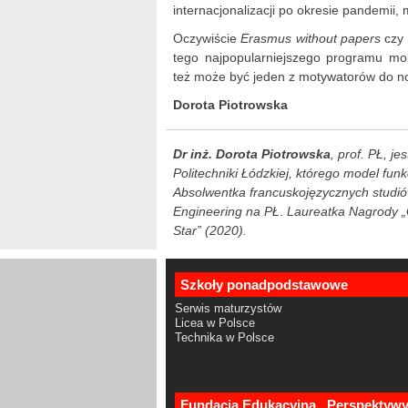
internacjonalizacji po okresie pandemii
Oczywiście
Erasmus without papers
czy 
tego najpopularniejszego programu mo
też może być jeden z motywatorów do n
Dorota Piotrowska
Dr inż. Dorota Piotrowska
, prof. PŁ, 
Politechniki Łódzkiej, którego model funk
Absolwentka francuskojęzycznych studiów
Engineering na PŁ
.
Laureatka Nagrody 
Star” (2020).
Szkoły ponadpodstawowe
Serwis maturzystów
Licea w Polsce
Technika w Polsce
Fundacja Edukacyjna „Perspektyw