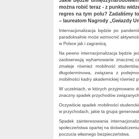
Jakie będzie umiędzynarodowieni
można robić teraz - z punktu widze
regres na tym polu? Zadaliśmy to
– laureatom Nagrody „Gwiazdy U
Internacjonalizacja będzie po pande
paradoksalnie może wzmocnić aktywność
w Polsce jak i zagranicą.
Na pewno internacjonalizacja będzie je
zaobserwują wyhamowanie znacznej c
zmaleje również mobilność studentó
długoterminowa, związana z podejmo
mobilności kadry akademickiej również 
W uczelniach, w których przyjmowano d
znaczny spadek przychodów związanych 
Oczywiście spadek mobilności studencki
w przychodach, jakie ta grupa generowa
Spadek zainteresowania internacjonal
społeczeństwa opartej na doświadczeniu
poczucia własnego bezpieczeństwa.