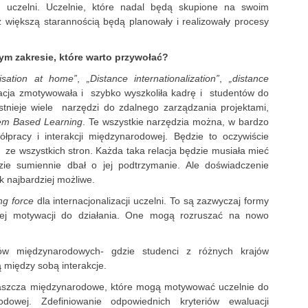
u uczelni. Uczelnie, które nadal będą skupione na swoim
większą starannością będą planowały i realizowały procesy
tym zakresie, które warto przywołać?
alisation at home”
,
„Distance internationalization”
,
„distance
acja zmotywowała i szybko wyszkoliła kadrę i studentów do
stnieje wiele narzędzi do zdalnego zarządzania projektami,
em Based Learning
. Te wszystkie narzędzia można, w bardzo
łpracy i interakcji międzynarodowej. Będzie to oczywiście
ze wszystkich stron. Każda taka relacja będzie musiała mieć
dzie sumiennie dbał o jej podtrzymanie. Ale doświadczenie
ak najbardziej możliwe.
ing force
dla internacjonalizacji uczelni. To są zazwyczaj formy
wej motywacji do działania. One mogą rozruszać na nowo
sów międzynarodowych- gdzie studenci z różnych krajów
 między sobą interakcje.
właszcza międzynarodowe, które mogą motywować uczelnie do
dowej. Zdefiniowanie odpowiednich kryteriów ewaluacji