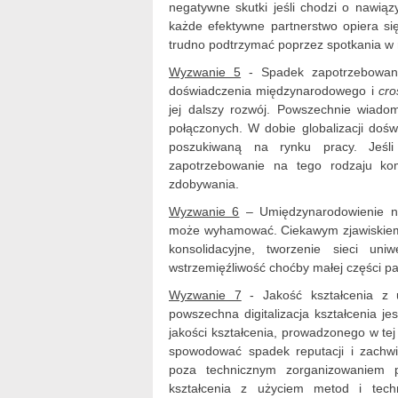
negatywne skutki jeśli chodzi o nawiąz
każde efektywne partnerstwo opiera się
trudno podtrzymać poprzez spotkania w 
Wyzwanie 5
- Spadek zapotrzebowani
doświadczenia międzynarodowego i
cro
jej dalszy rozwój. Powszechnie wiado
połączonych. W dobie globalizacji do
poszukiwaną na rynku pracy. Jeśl
zapotrzebowanie na tego rodzaju k
zdobywania.
Wyzwanie 6
– Umiędzynarodowienie n
może wyhamować. Ciekawym zjawiskie
konsolidacyjne, tworzenie sieci un
wstrzemięźliwość choćby małej części pa
Wyzwanie 7
- Jakość kształcenia z u
powszechna digitalizacja kształcenia j
jakości kształcenia, prowadzonego w te
spowodować spadek reputacji i zachwi
poza technicznym zorganizowaniem 
kształcenia z użyciem metod i tech