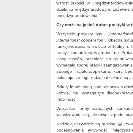
wzrost jakości w umiędzynarodowieni
działaniu międzynarodowym, zapewne z 
umiędzynarodowienia.
Czy może są jakieś dobre praktyki w 
Wszystkie projekty typu;
„Internation
international cooperation”
. Obecna sytu
funkcjonowania w świecie wirtualnym. I
pracy i komunikacji w grupie i np.
Probl
łatwy sposób, przenieść na grunt wspó
wymagało sporej pracy i zaangażowania 
swojego inicjatora/opiekuna, który bę
pokazuje, że tego rodzaju działania są j
Szkoły letnie mogą stać się nowym
driv
krótkie, nie wymagające długookreso
mobilność.
Wszystkie formy wirtualnych konkur
współzawodniczą, ale również podejmują
Nadzieją oczywiście są rankingi 😊, z
podejmowania aktywności międzynaro