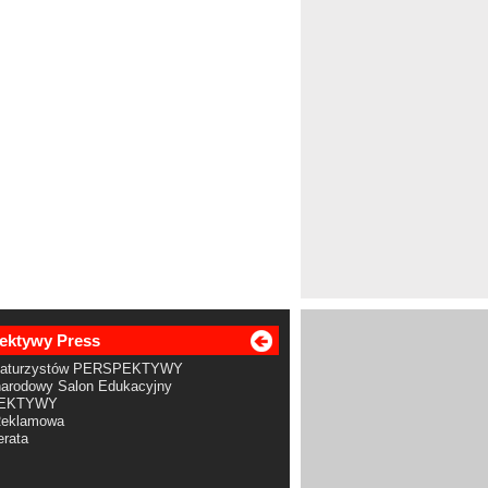
ektywy Press
Maturzystów PERSPEKTYWY
arodowy Salon Edukacyjny
EKTYWY
Reklamowa
rata