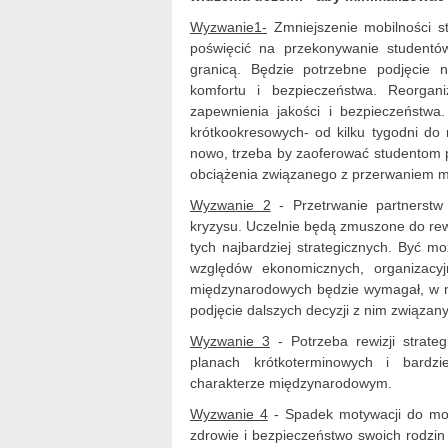
Wyzwanie1-
Zmniejszenie mobilności s
poświęcić na przekonywanie studentó
granicą. Będzie potrzebne podjęcie 
komfortu i bezpieczeństwa. Reorgan
zapewnienia jakości i bezpieczeństwa
krótkookresowych- od kilku tygodni d
nowo, trzeba by zaoferować studentom po
obciążenia związanego z przerwaniem mo
Wyzwanie 2
- Przetrwanie partnerstw
kryzysu. Uczelnie będą zmuszone do rew
tych najbardziej strategicznych. Być 
względów ekonomicznych, organizacy
międzynarodowych będzie wymagał, w naj
podjęcie dalszych decyzji z nim związan
Wyzwanie 3
- Potrzeba rewizji strateg
planach krótkoterminowych i bardz
charakterze międzynarodowym.
Wyzwanie 4
- Spadek motywacji do mob
zdrowie i bezpieczeństwo swoich rodzin