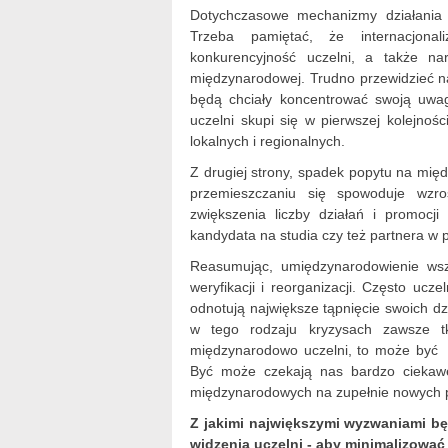
Dotychczasowe mechanizmy działania 
Trzeba pamiętać, że internacjona
konkurencyjność uczelni, a także na
międzynarodowej. Trudno przewidzieć na 
będą chciały koncentrować swoją uwa
uczelni skupi się w pierwszej kolejn
lokalnych i regionalnych.
Z drugiej strony, spadek popytu na mi
przemieszczaniu się spowoduje wzro
zwiększenia liczby działań i promocj
kandydata na studia czy też partnera w
Reasumując, umiędzynarodowienie wsz
weryfikacji i reorganizacji. Często uc
odnotują największe tąpnięcie swoich dz
w tego rodzaju kryzysach zawsze tk
międzynarodowo uczelni, to może być źr
Być może czekają nas bardzo ciekawe 
międzynarodowych na zupełnie nowych pł
Z jakimi największymi wyzwaniami bę
widzenia uczelni - aby minimalizować 