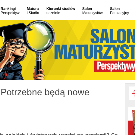
Rankingi
Matura
Kierunki studiów
Salon
Salon
Perspektyw
i Studia
uczelnie
Maturzystów
Edukacyjny
: Potrzebne będą nowe