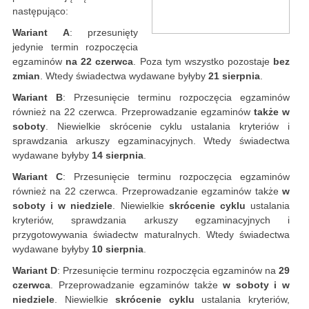
następująco:
Wariant A
: przesunięty
jedynie termin rozpoczęcia
egzaminów
na 22 czerwca
. Poza tym wszystko pozostaje
bez
zmian
. Wtedy świadectwa wydawane byłyby
21 sierpnia
.
Wariant B
: Przesunięcie terminu rozpoczęcia egzaminów
również na 22 czerwca. Przeprowadzanie egzaminów
także w
soboty
. Niewielkie skrócenie cyklu ustalania kryteriów i
sprawdzania arkuszy egzaminacyjnych. Wtedy świadectwa
wydawane byłyby
14 sierpnia
.
Wariant C
: Przesunięcie terminu rozpoczęcia egzaminów
również na 22 czerwca. Przeprowadzanie egzaminów także
w
soboty i w niedziele
. Niewielkie
skrócenie cyklu
ustalania
kryteriów, sprawdzania arkuszy egzaminacyjnych i
przygotowywania świadectw maturalnych. Wtedy świadectwa
wydawane byłyby
10 sierpnia
.
Wariant D
: Przesunięcie terminu rozpoczęcia egzaminów na
29
czerwca
. Przeprowadzanie egzaminów także
w soboty i w
niedziele
. Niewielkie
skrócenie cyklu
ustalania kryteriów,