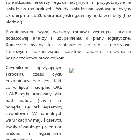
sprawdzania arkuszy egzaminacyjnych i przygotowywania
świadectw maturalnych. Wtedy świadectwa wydawane byłyby
17 sierpnia
lub
20 sierpnia
, jeśli egzaminy będą w soboty (bez
niedziel).
Przedstawione wyżej warianty ramowe wymagają jeszcze
dodatkowej analizy i uzupełnienia o plany logistyczne.
Konieczne byłoby też zestawienie potrzeb i możliwości
kadrowych, oszacowanie kosztów, analiza zapewnienia
bezpieczeństwa pracownikom.
Czynnikiem sprzyjającym
skróceniu czasu cyklu
egzaminacyjnego jest fakt,
że w lipcu i sierpniu OKE
i CKE będą pracowały tylko
nad maturą (chyba, że
odbędą się też egzaminy
zawodowe). W normalnych
warunkach w maju i czerwcu
trwały równoległe prace nad
maturą i egzaminem
ośmioklasisty.