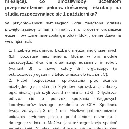
miesiąca), co umożliwiłoby uczelniom
przeprowadzenie pełnowartościowej rekrutacji na
studia rozpoczynające się 1 października?
W przygotowanych symulacjach (vide załączona grafika)
przyjęto zasadę zmian minimalnych w procesie organizacji
egzaminów. Zmieniane zostają moduły (bloki), ale nie działania
wewnątrz nich.
Przebieg egzaminów. Liczba dni egzaminów pisemnych
(EP) pozostaje niezmieniona. Można w tym module
zaoszczędzić dwa dni organizując egzaminy w soboty
(wariant B), a nawet cztery dni organizując (w
ostateczności) egzaminy także w niedziele (wariant C).
Przed rozpoczęciem sprawdzania prac uczniów
niezbędne jest ustalenie kryteriów sprawdzania arkuszy
egzaminacyjnych czyli zasad oceniania (UK). Dotychczas
odbywa się to poprzez spotkania okręgowych
koordynatorów każdego przedmiotu w CKE. Spotkania
trwają zazwyczaj 3 do 4 dni. Możliwe jest rozpoczęcie
ustalania kryteriów jeszcze przed dniem egzaminu z
danego przedmiotu. Możliwa jest też organizacja spotkań
na odległość. W zależności od przyjętych procedur, można