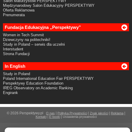
Salon Maturzystów PERSPEKTYWY
Międzynarodowy Salon Edukacyjny PERSPEKTYWY
Oferta Reklamowa
Prenumerata
Fundacja Edukacyjna „Perspektywy”
Women in Tech Summit
Dziewczyny na politechniki!
Study in Poland – serwis dla uczelni
Interstudent
Strona Fundacji
In English
Study in Poland
Poland International Education Fair PERSPEKTYWY
Perspektywy Education Foundation
IREG Observatory on Academic Ranking
Engirank
© 2026 Perspektywy.pl
|
|
|
|
O nas
Polityka Prywatności
Znak jakości
Reklama
|
|
Kontakt
E-booki
Ustawienia prywatności