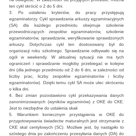
ten cykl skrócić o 2 do 5 dni.
Po ustaleniu kryteriów, do pracy przystępują
egzaminatorzy. Cykl sprawdzania arkuszy egzaminacyjnych
(SA) dla każdego przedmiotu obejmuje szkolenie
przewodniczących zespołów egzaminatorów, szkolenie
egzaminatorów, sprawdzanie, weryfikowanie sprawdzonych
arkuszy. Dotychczas cykl ten dostosowany był do
organizacji roku szkolnego. Sprawdzanie odbywało się na
ogół w weekendy. W aktualnej sytuacji nie ma tych
ograniczeń i sprawdzanie mogłoby przebiegać w kolejne
dni (dla jednego przedmiotu od 2 do 6 dni, w zależności od
liczby prac, liczby zespołów egzaminatorów i liczby
egzaminatorów). Dzięki temu cykl SA może ulec skróceniu
o kilka dni.
Bez zmian pozostawiono cykl przekazywania danych
zanonimizowanych (wyników egzaminów) z OKE do CKE.
Jest to niezbędne do ustalenia skal
i
Warunkiem koniecznym przystąpienia w OKE do
przygotowywania świadectw maturalnych jest otrzymanie z
CKE skal centylowych (SC). Możliwe jest, by nastąpiło to
szóstego dnia po zakończeniu przesyłania danych (DA) do