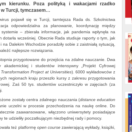
m kierunku. Poza polityką i wakacjami rzadko
ię w Turcji, tymczasem…
irus pojawił się w Turcji, tamtejsza Rada ds. Szkolnictwa
cja odpowiedzialna za planowanie, koordynację między
 systemie – zbierała informacje, jak pandemia wpłynęła na
h dotarła wcześniej. Obecnie Rada studiuje raporty o tym, jak
i na Dalekim Wschodzie poradziły sobie z zaistniałą sytuacją,
aleźć najlepsze rozwiązania.
stopnia przygotowane do przejścia na zdalne nauczanie. Dwa
 akademickiej i studentów intensywny „Projekt Cyfrowej
l Transformation Project at Universities
). 6000 wykładowców z
tych regionach kraju przeszło kursy z zakresu przygotowania
rowej. Zaś 50 tys. studentów uczestniczyło w zajęciach (za
i.
łożone zostały centra zdalnego nauczania (
distance education
ranie uczelni w procesie przechodzenia na naukę online. Do
tatecznie zaawansowane, włączono uniwersytety posiadające
y te udzieliły poczatkującym niezbędnej rady i pomocy.
owała też platformę
open course
zawierającą wykłady, książki,