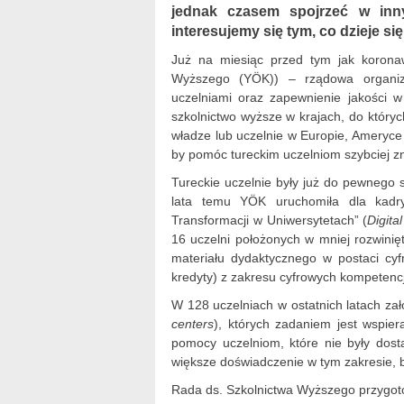
jednak czasem spojrzeć w inny
interesujemy się tym, co dzieje s
Już na miesiąc przed tym jak koronaw
Wyższego (YÖK)) – rządowa organiza
uczelniami oraz zapewnienie jakości w
szkolnictwo wyższe w krajach, do któryc
władze lub uczelnie w Europie, Ameryce 
by pomóc tureckim uczelniom szybciej zn
Tureckie uczelnie były już do pewnego 
lata temu YÖK uruchomiła dla kadry
Transformacji w Uniwersytetach” (
Digita
16 uczelni położonych w mniej rozwinię
materiału dydaktycznego w postaci cyf
kredyty) z zakresu cyfrowych kompetencj
W 128 uczelniach w ostatnich latach za
centers
), których zadaniem jest wspie
pomocy uczelniom, które nie były dos
większe doświadczenie w tym zakresie, b
Rada ds. Szkolnictwa Wyższego przygot