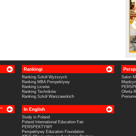
Rankingi
Persp
Ranking Szkół Wyższych
Salon 
Ranking MBA Perspektywy
Międzyn
Ranking Liceów
PERSP
Ranking Techników
Oferta 
Ranking Szkół Warszawskich
Prenume
y”
In English
Study in Poland
Poland International Education Fair
PERSPEKTYWY
Perspektywy Education Foundation