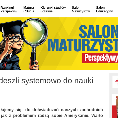
Rankingi
Matura
Kierunki studiów
Salon
Salon
Perspektyw
i Studia
uczelnie
Maturzystów
Edukacyjny
deszli systemowo do nauki
ołujemy się do doświadczeń naszych zachodnich
 jak z problemem radzą sobie Amerykanie. Warto