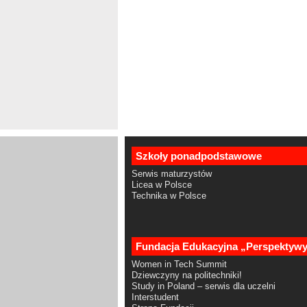
Szkoły ponadpodstawowe
Serwis maturzystów
Licea w Polsce
Technika w Polsce
Fundacja Edukacyjna „Perspektyw
Women in Tech Summit
Dziewczyny na politechniki!
Study in Poland – serwis dla uczelni
Interstudent