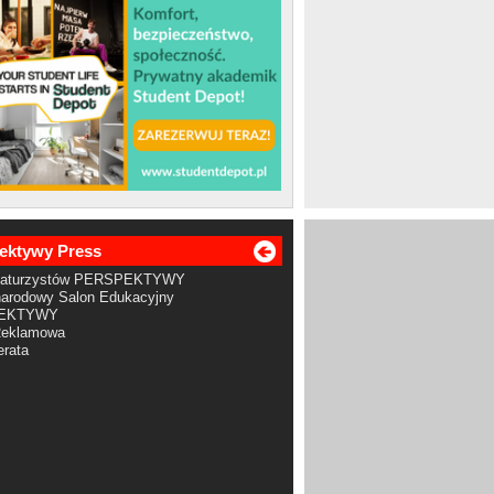
ektywy Press
Maturzystów PERSPEKTYWY
arodowy Salon Edukacyjny
EKTYWY
Reklamowa
rata