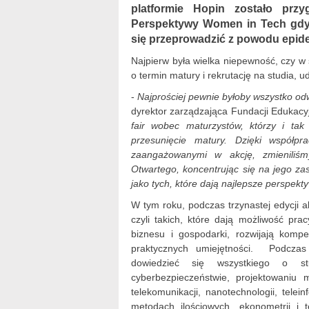
platformie Hopin zostało prz
Perspektywy Women in Tech gdy o
się przeprowadzić z powodu epide
Najpierw była wielka niepewność, czy w s
o termin matury i rekrutację na studia, 
-
Najprościej pewnie byłoby wszystko odw
dyrektor zarządzająca Fundacji Edukacy
fair wobec maturzystów, którzy i tak
przesunięcie matury. Dzięki współpr
zaangażowanymi w akcję, zmieniliśm
Otwartego, koncentrując się na jego zas
jako tych, które dają najlepsze perspekt
W tym roku, podczas trzynastej edycji ak
czyli takich, które dają możliwość pr
biznesu i gospodarki, rozwijają kompe
praktycznych umiejętności. Podczas
dowiedzieć się wszystkiego o stu
cyberbezpieczeństwie, projektowaniu mo
telekomunikacji, nanotechnologii, telei
metodach ilościowych, ekonometrii i 