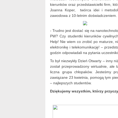
kierunków oraz przedstawicielki firm, 
Joanna Koper, twórca idei i metodol
zawodowa z 10-letnim doświadczeniem.
- Trudno jest dostać się na nanotechnol
PW? Czy studentki kierunków cywilny
Help! Nie wiem co zrobić po maturze, n
elektronikę i telekomunikację! – przedst
godzin odpowiadali na pytania uczestnik
To był niezwykły Dzień Otwarty – inny ni
został przeprowadzony wirtualnie, ale 
liczna grupa chłopaków. Jesteśmy pr
zawiązane 23 kwietnia, pomogą tym pier
– najlepszych studentów.
Dziękujemy wszystkim, którzy przycz