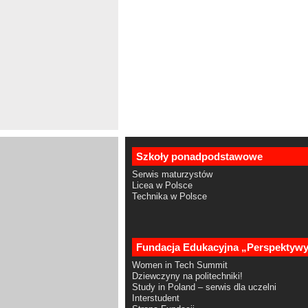
Szkoły ponadpodstawowe
Serwis maturzystów
Licea w Polsce
Technika w Polsce
Fundacja Edukacyjna „Perspektyw
Women in Tech Summit
Dziewczyny na politechniki!
Study in Poland – serwis dla uczelni
Interstudent