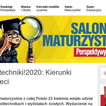
Rankingi
Matura
Kierunki studiów
Salon
Salon
Perspektyw
i Studia
uczelnie
Maturzystów
Edukacyjny
echniki!2020: Kierunki
eci
maturzystów z całej Polski 23 kwietnia wzięło udział
litechnikach i wydziałach ścisłych. Wydarzenie na