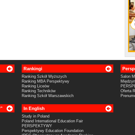
Rankingi
Persp
Ranking Szkół Wyższych
Salon 
Ranking MBA Perspektywy
Międzyn
Ranking Liceów
PERSP
Ranking Techników
Oferta 
Ranking Szkół Warszawskich
Prenume
y”
In English
Study in Poland
Poland International Education Fair
PERSPEKTYWY
Perspektywy Education Foundation