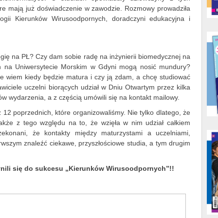
które mają już doświadczenie w zawodzie. Rozmowy prowadziła
ogii Kierunków Wirusoodpornych, doradczyni edukacyjna i
ogię na PŁ? Czy dam sobie radę na inżynierii biomedycznej na
ch na Uniwersytecie Morskim w Gdyni mogą nosić mundury?
ie wiem kiedy będzie matura i czy ją zdam, a chcę studiować
awiciele uczelni biorących udział w Dniu Otwartym przez kilka
ów wydarzenia, a z częścią umówili się na kontakt mailowy.
ż 12 poprzednich, które organizowaliśmy. Nie tylko dlatego, że
także z tego względu na to, że wzięła w nim udział całkiem
zekonani, że kontakty między maturzystami a uczelniami,
wszym znaleźć ciekawe, przyszłościowe studia, a tym drugim
ynili się do sukcesu „Kierunków Wirusoodpornych”!!