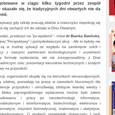
ygotowane w ciągu kilku tygodni przez zespół
kazało się, że tradycyjnych dni otwartych nie da
mii.
ytuacji gdy szkoły pracują zdalnie a maturzyści niepokoją się
uda się zachęcić ich do udziału w Dniu Otwartym.
ołać, przełożyć na "po epidemii"
- mówi
dr Bianka Siwińska
,
jnej "Perspektywy" i pomysłodawczyni akcji.
- Ale to byłoby nie
 są w trudnej sytuacji ze względu na zamknięcie szkół i
acy z naszymi partnerami technologicznymi i uczelniami
y formułę wydarzenia, ale nie zrezygnowaliśmy z Dnia
adniczym celu: prezentacji kierunków technicznych i ścisłych
ywy na przyszłość.
cji, organizatorki skupiły się na kierunkach wirusoodpornych,
acy zdalnej, pozwalają na pracę w zawodach kluczowych dla
tencje przyszłości i umożliwiają zdobycie twardej wiedzy i
 blisko pięciogodzinnego wydarzenia można było zatem
diowaniu i pracy po nanotechnologii, informatyce,
lekularnym i bioinformatyce, biotechnologii, elektronice i
nformatyce, inżynierii biomedycznej, matematyce i statystyce,
teleinformatyce. O studiach opowiadały dziewczyny z tych