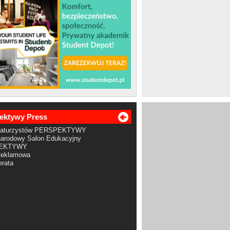
ektywy Press
Maturzystów PERSPEKTYWY
arodowy Salon Edukacyjny
EKTYWY
Reklamowa
rata