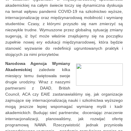
akademickiej na całym świecie toczy się dynamiczna dyskusja
na temat wpływu pandemii COVID-19 na szkolnictwo wyższe,
internacjonalizację oraz międzynarodową mobilność i wymianę
studentów. Czasy, z którymi przyszło się nam zmierzyć są
niezwykle trudne. Wymuszone przez globalną sytuację zmiany
sugerują, iż być może właśnie znajdujemy się na początku
zupełnie nowej ery edukacji międzynarodowej, która będzie
stanowić wyzwanie do redefinicji ugruntowanych praktyk i
stojących za nimi priorytetów.
Narodowa Agencja Wymiany
Akademickiej
zaledwie kilka
miesięcy temu świętowała swoje
drugie urodziny. Wraz z naszymi
partnerami z DAAD, British
Council, ACA czy EAIE zastanawialiśmy się, jak organizacje
zajmujące się internacjonalizacją nauki i szkolnictwa wyższego
mogą jeszcze lepiej wspomagać wymianę myśli i kadr
akademickich. Budując sieć partnerstw, doceniając znaczenie
internacjonalizacji, planowaliśmy, jak rozwijać ofertę
programową NAWA. Rzeczywistość jednak przyniosła