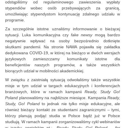
odstąpiliśmy od regulaminowego zawieszenia wypłaty
stypendiów wobec osób przebywających za granicą,
umożliwiając stypendystom kontynuację zdalnego udziału w
programie.
Za szczególnie istotne uznaliśmy informowanie o bieżącej
sytuacji. Luka komunikacyjna czy
fake newsy
mogą bardzo
negatywnie wpływać na osoby bezpośrednio dotknięte
skutkami pandemii. Na stronie NAWA pojawiła się zakładka
dedykowana COVID-19, w której na bieżąco w dwóch wersjach
językowych zamieszczamy komunikaty istotne dla
beneficjentów naszych programów, a także wszystkich
biorących udział w mobilności akademickiej.
W związku z zaistniałą sytuacją odwołaliśmy także wszystkie
misje w tym udział w targach edukacyjnych i konferencjach
branżowych, które w ramach kampanii
Ready, Study Go!
Poland
planowaliśmy na najbliższe miesiące. Kampania
Ready,
Study, Go! Poland
to jednak nie tylko misje edukacyjne, ale
również bieżący kontakt ze studentami zagranicznymi – tymi,
którzy planują podjąć studia w Polsce bądź już w Polsce
studiują. W ramach kampanii zorganizowaliśmy cykl webinariów
w języku angielskim pt.:
„Ready, Study, Go! Poland – for