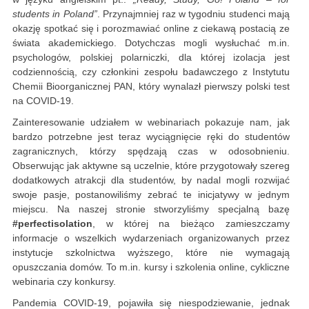
students in Poland”
. Przynajmniej raz w tygodniu studenci mają
okazję spotkać się i porozmawiać online z ciekawą postacią ze
świata akademickiego. Dotychczas mogli wysłuchać m.in.
psychologów, polskiej polarniczki, dla której izolacja jest
codziennością, czy członkini zespołu badawczego z Instytutu
Chemii Bioorganicznej PAN, który wynalazł pierwszy polski test
na COVID-19.
Zainteresowanie udziałem w webinariach pokazuje nam, jak
bardzo potrzebne jest teraz wyciągnięcie ręki do studentów
zagranicznych, którzy spędzają czas w odosobnieniu.
Obserwując jak aktywne są uczelnie, które przygotowały szereg
dodatkowych atrakcji dla studentów, by nadal mogli rozwijać
swoje pasje, postanowiliśmy zebrać te inicjatywy w jednym
miejscu. Na naszej stronie stworzyliśmy specjalną bazę
#perfectisolation
, w której na bieżąco zamieszczamy
informacje o wszelkich wydarzeniach organizowanych przez
instytucje szkolnictwa wyższego, które nie wymagają
opuszczania domów. To m.in. kursy i szkolenia online, cykliczne
webinaria czy konkursy.
Pandemia COVID-19, pojawiła się niespodziewanie, jednak