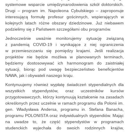
systemowe wsparcie umiędzynarodowienia szkół doktorskich.
Drugi – program im. Napoleona Cybulskiego – zaproponuje
interesującą formułę profesur gościnnych, wspierających w
kolejnych latach różne obszary dziedzinowe. Już niebawem
podzielimy się z Państwem szczegółami obu programów.
Jednocześnie uważnie monitorujemy sytuację związaną
z pandemią COVID-19 i wynikające z niej ograniczenia
w przemieszczaniu się pomiędzy krajami. Jeśli realizacja
projektów nie będzie możliwa w planowanych terminach,
będziemy dostosowywać ich harmonogram do zaistniałej
sytuacji, biorąc pod uwagę bezpieczeństwo beneficjentów
NAWA, jak i obywateli naszego kraju.
Kontynuujemy również wypłatę świadczeń stypendialnych dla
wszystkich stypendystów, oraz uczestników kursów
przygotowawczych, którzy kontynuują kształcenie na zasadach
określonych przez uczelnie w ramach programu dla Polonii im.
gen. Władysława Andersa, programu in. Stefana Banacha,
programu POLONISTA oraz indywidualnych stypendiów. Mając
na uwadze to, że część stypendystów w programach
studenckich wyjechała do swoich rodzinnych krajów,