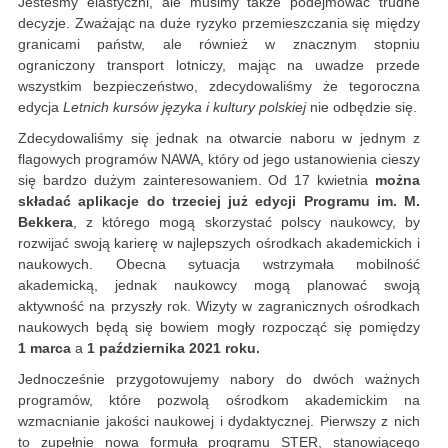
Jesteśmy elastyczni, ale musimy także podejmować trudne
decyzje. Zważając na duże ryzyko przemieszczania się między
granicami państw, ale również w znacznym stopniu
ograniczony transport lotniczy, mając na uwadze przede
wszystkim bezpieczeństwo, zdecydowaliśmy że tegoroczna
edycja
Letnich kursów języka i kultury polskiej
nie odbędzie się.
Zdecydowaliśmy się jednak na otwarcie naboru w jednym z
flagowych programów NAWA, który od jego ustanowienia cieszy
się bardzo dużym zainteresowaniem. Od 17 kwietnia
można
składać aplikacje do trzeciej już edycji Programu im. M.
Bekkera
, z którego mogą skorzystać polscy naukowcy, by
rozwijać swoją karierę w najlepszych ośrodkach akademickich i
naukowych. Obecna sytuacja wstrzymała mobilność
akademicką, jednak naukowcy mogą planować swoją
aktywność na przyszły rok. Wizyty w zagranicznych ośrodkach
naukowych będą się bowiem mogły rozpocząć się pomiędzy
1 marca
a
1 października 2021 roku.
Jednocześnie przygotowujemy nabory do dwóch ważnych
programów, które pozwolą ośrodkom akademickim na
wzmacnianie jakości naukowej i dydaktycznej. Pierwszy z nich
to zupełnie nowa formuła programu STER, stanowiącego