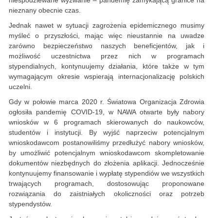
niespodziewane wyzwanie – pandemię zamykającą granice na
nieznany obecnie czas.
Jednak nawet w sytuacji zagrożenia epidemicznego musimy
myśleć o przyszłości, mając więc nieustannie na uwadze
zarówno bezpieczeństwo naszych beneficjentów, jak i
możliwość uczestnictwa przez nich w programach
stypendialnych, kontynuujemy działania, które także w tym
wymagającym okresie wspierają internacjonalizację polskich
uczelni.
Gdy w połowie marca 2020 r. Światowa Organizacja Zdrowia
ogłosiła pandemię COVID-19, w NAWA otwarte były nabory
wniosków w 6 programach skierowanych do naukowców,
studentów i instytucji. By wyjść naprzeciw potencjalnym
wnioskodawcom postanowiliśmy przedłużyć nabory wniosków,
by umożliwić potencjalnym wnioskodawcom skompletowanie
dokumentów niezbędnych do złożenia aplikacji. Jednocześnie
kontynuujemy finansowanie i wypłatę stypendiów we wszystkich
trwających programach, dostosowując proponowane
rozwiązania do zaistniałych okoliczności oraz potrzeb
stypendystów.