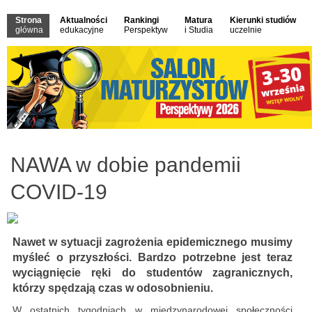
Strona
Aktualności
Rankingi
Matura
Kierunki studiów
główna
edukacyjne
Perspektyw
i Studia
uczelnie
NAWA w dobie pandemii
COVID-19
Nawet w sytuacji zagrożenia epidemicznego musimy
myśleć o przyszłości. Bardzo potrzebne jest teraz
wyciągnięcie ręki do studentów zagranicznych,
którzy spędzają czas w odosobnieniu.
W ostatnich tygodniach w międzynarodowej społeczności