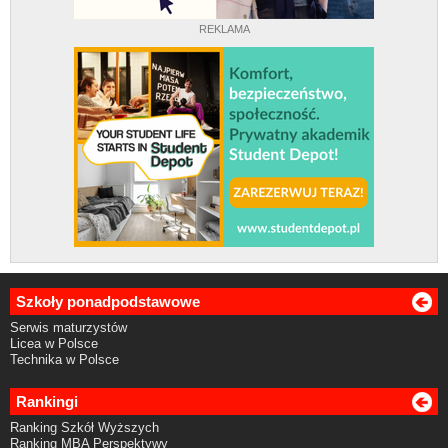
REKLAMA
Szkoły ponadpodstawowe
Serwis maturzystów
Licea w Polsce
Technika w Polsce
Rankingi
Ranking Szkół Wyższych
Ranking MBA Perspektywy