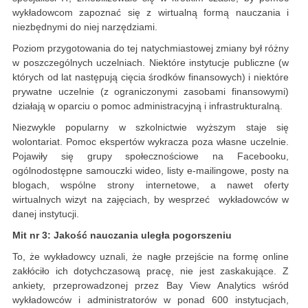
wykładowcom zapoznać się z wirtualną formą nauczania i
niezbędnymi do niej narzędziami.
Poziom przygotowania do tej natychmiastowej zmiany był różny
w poszczególnych uczelniach. Niektóre instytucje publiczne (w
których od lat następują cięcia środków finansowych) i niektóre
prywatne uczelnie (z ograniczonymi zasobami finansowymi)
działają w oparciu o pomoc administracyjną i infrastrukturalną.
Niezwykle popularny w szkolnictwie wyższym staje się
wolontariat. Pomoc ekspertów wykracza poza własne uczelnie.
Pojawiły się grupy społecznościowe na Facebooku,
ogólnodostępne samouczki wideo, listy e-mailingowe, posty na
blogach, wspólne strony internetowe, a nawet oferty
wirtualnych wizyt na zajęciach, by wesprzeć wykładowców w
danej instytucji.
Mit nr 3: Jakość nauczania uległa pogorszeniu
To, że wykładowcy uznali, że nagłe przejście na formę online
zakłóciło ich dotychczasową pracę, nie jest zaskakujące. Z
ankiety, przeprowadzonej przez Bay View Analytics wśród
wykładowców i administratorów w ponad 600 instytucjach,