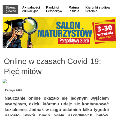
Strona
Aktualności
Rankingi
Matura
Kierunki studiów
główna
edukacyjne
Perspektyw
i Studia
uczelnie
Online w czasach Covid-19:
Pięć mitów
15 maja 2020
Nauczanie online okazało się jedynym wyjściem
awaryjnym, dzięki któremu udaje się kontynuować
kształcenie. Jednak w ciągu ostatnich kilku tygodni
narosło wokół niego wiele szkodliwych mitów.