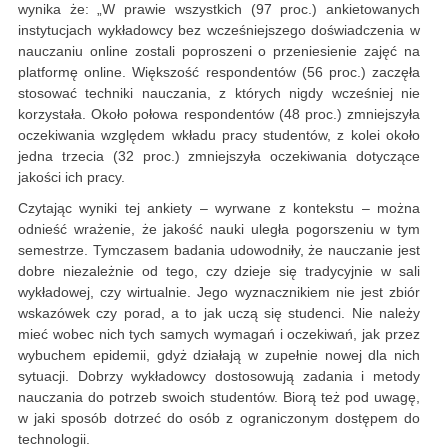
wynika że: „W prawie wszystkich (97 proc.) ankietowanych
instytucjach wykładowcy bez wcześniejszego doświadczenia w
nauczaniu online zostali poproszeni o przeniesienie zajęć na
platformę online. Większość respondentów (56 proc.) zaczęła
stosować techniki nauczania, z których nigdy wcześniej nie
korzystała. Około połowa respondentów (48 proc.) zmniejszyła
oczekiwania względem wkładu pracy studentów, z kolei około
jedna trzecia (32 proc.) zmniejszyła oczekiwania dotyczące
jakości ich pracy.
Czytając wyniki tej ankiety – wyrwane z kontekstu – można
odnieść wrażenie, że jakość nauki uległa pogorszeniu w tym
semestrze. Tymczasem badania udowodniły, że nauczanie jest
dobre niezależnie od tego, czy dzieje się tradycyjnie w sali
wykładowej, czy wirtualnie. Jego wyznacznikiem nie jest zbiór
wskazówek czy porad, a to jak uczą się studenci. Nie należy
mieć wobec nich tych samych wymagań i oczekiwań, jak przez
wybuchem epidemii, gdyż działają w zupełnie nowej dla nich
sytuacji. Dobrzy wykładowcy dostosowują zadania i metody
nauczania do potrzeb swoich studentów. Biorą też pod uwagę,
w jaki sposób dotrzeć do osób z ograniczonym dostępem do
technologii.