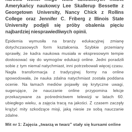
Amerykańcy naukowcy Lee Skallerup Bessette z
Georgetown University, Nancy Chick z Rollins
College oraz Jennifer C. Friberg z Illinois State
University podjęli się próby obalenia pięciu
najbardziej niesprawiedliwych opinii.
Epidemia wymusiła na branży edukacyjnej zmianę
dotychczasowych form kształcenia. Szybkie przemiany
sprawiły, że kadra naukowa musiała w ekspresowym tempie
dostosować się do wymogów edukacji online. Jedni poradzili
sobie z tym niemal natychmiast, inni potrzebowali więcej czasu.
Nagła transformacja z tradycyjnej formy na online
spowodowała, że nauka zdalna natychmiast została poddana
ocenie. Na łamach mediów pojawiły się krytyczne uwagi,
sugerujące, że nauczanie online przypomina lekcje
przekazywane za pośrednictwem telewizji w latach 60.
ubiegłego wieku, a zajęcia tracą na jakości. Z czasem zaczęły
krążyć mity szkodzące misji, jaką niesie ze sobą nauczanie
zdalne.
Mit nr 1: Zajęcia „twarzą w twarz” stały się kursami online