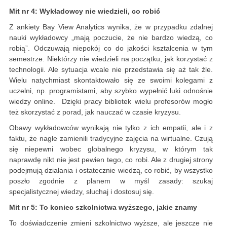
Mit nr 4: Wykładowcy nie wiedzieli, co robić
Z ankiety Bay View Analytics wynika, że w przypadku zdalnej
nauki wykładowcy „mają poczucie, że nie bardzo wiedzą, co
robią”. Odczuwają niepokój co do jakości kształcenia w tym
semestrze. Niektórzy nie wiedzieli na początku, jak korzystać z
technologii. Ale sytuacja wcale nie przedstawia się aż tak źle.
Wielu natychmiast skontaktowało się ze swoimi kolegami z
uczelni, np. programistami, aby szybko wypełnić luki odnośnie
wiedzy online. Dzięki pracy bibliotek wielu profesorów mogło
też skorzystać z porad, jak nauczać w czasie kryzysu.
Obawy wykładowców wynikają nie tylko z ich empatii, ale i z
faktu, że nagle zamienili tradycyjne zajęcia na wirtualne. Czują
się niepewni wobec globalnego kryzysu, w którym tak
naprawdę nikt nie jest pewien tego, co robi. Ale z drugiej strony
podejmują działania i ostatecznie wiedzą, co robić, by wszystko
poszło zgodnie z planem w myśl zasady: szukaj
specjalistycznej wiedzy, słuchaj i dostosuj się.
Mit nr 5: To koniec szkolnictwa wyższego, jakie znamy
To doświadczenie zmieni szkolnictwo wyższe, ale jeszcze nie