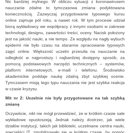
Nic bardziej mylnego. W obliczu sytuacji z koronawirusem
nauczanie zdalne to tymczasowa zmiana podyktowana
koniecznością. Zazwyczaj przygotowanie typowego kursu
online zajmuje pół roku, a nawet rok. W tym procesie udział
biorą wykładowcy we współpracy z innymi osobami w zakresie
technologii, designu, zawartości treści, oceny. Nacisk położony
jest na jakość nauki, a nie tempo. Ze względu na nagły wybuch
epidemii nie było czasu na staranne opracowanie typowych
zajęć online. Większość uczelni przeszła na nauczanie na
odległość w najprostszy i najbardziej dostępny sposób, za
pomocą podstawowych narzędzi technicznych – systemów,
platform internetowych, e-maili i telefonu. Środowisko
akademickie poddaje naukę zdalną zbyt szybkiej ocenie.
Tymczasem misją tego typu nauczania nie jest szybka reakcja
w czasie kryzysu.
Mit nr 2: Uczelnie nie były przygotowane na tak szybką
zmianę
Oczywiście, nikt nie mógł przewidzieć, że w krótkim czasie sale
wykładowe opustoszeją. Jednak należy dostrzec, jak wiele
działów instytucji, takich jak biblioteki, uczelniane centra nauki,
specjaliści IT, zmobilizowało się w krótkim czasie, by pomóc