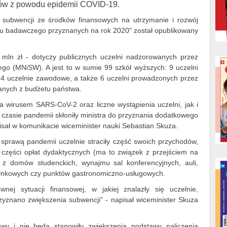
odów z powodu epidemii COVID-19.
 subwencji ze środków finansowych na utrzymanie i rozwój
łu badawczego przyznanych na rok 2020" został opublikowany
 mln zł - dotyczy publicznych uczelni nadzorowanych przez
ego (MNiSW). A jest to w sumie 99 szkół wyższych: 9 uczelni
34 uczelnie zawodowe, a także 6 uczelni prowadzonych przez
wanych z budżetu państwa.
 wirusem SARS-CoV-2 oraz liczne wystąpienia uczelni, jak i
 czasie pandemii skłoniły ministra do przyznania dodatkowego
isał w komunikacie wiceminister nauki Sebastian Skuza.
prawą pandemii uczelnie straciły część swoich przychodów,
 części opłat dydaktycznych (ma to związek z przejściem na
w z domów studenckich, wynajmu sal konferencyjnych, auli,
ynkowych czy punktów gastronomiczno-usługowych.
ej sytuacji finansowej, w jakiej znalazły się uczelnie,
yznano zwiększenia subwencji" - napisał wiceminister Skuza
wy i nie będą stanowiły zwiększenia podstawy naliczenia