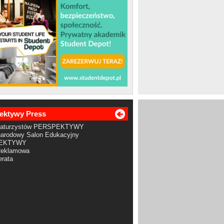
ektywy Press
Maturzystów PERSPEKTYWY
arodowy Salon Edukacyjny
EKTYWY
Reklamowa
rata