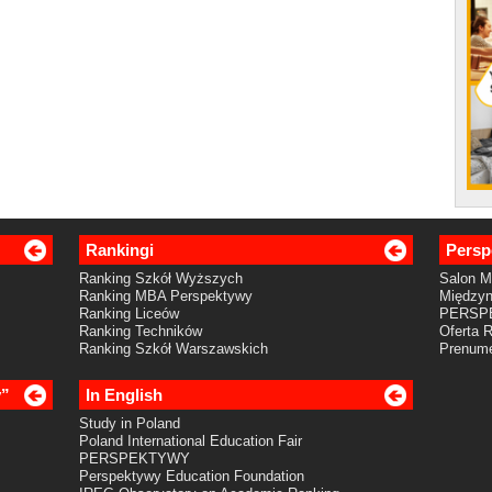
Rankingi
Persp
Ranking Szkół Wyższych
Salon 
Ranking MBA Perspektywy
Międzyn
Ranking Liceów
PERSP
Ranking Techników
Oferta 
Ranking Szkół Warszawskich
Prenume
y”
In English
Study in Poland
Poland International Education Fair
PERSPEKTYWY
Perspektywy Education Foundation