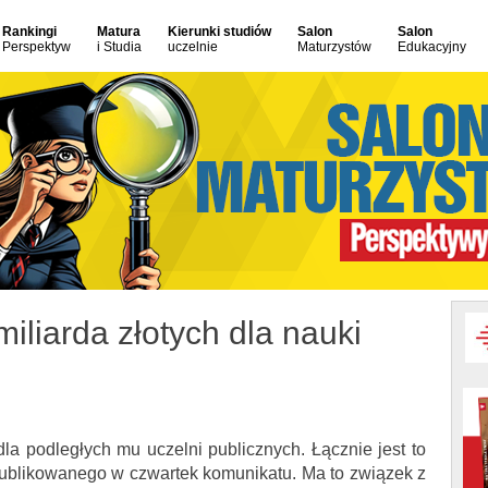
Rankingi
Matura
Kierunki studiów
Salon
Salon
Perspektyw
i Studia
uczelnie
Maturzystów
Edukacyjny
iliarda złotych dla nauki
la podległych mu uczelni publicznych. Łącznie jest to
publikowanego w czwartek komunikatu. Ma to związek z