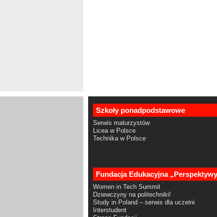
Szkoły ponadpodstawowe
Serwis maturzystów
Licea w Polsce
Technika w Polsce
Fundacja Edukacyjna „Perspektyw
Women in Tech Summit
Dziewczyny na politechniki!
Study in Poland – serwis dla uczelni
Interstudent