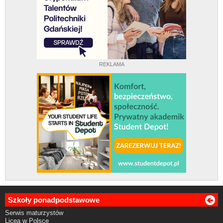
REKLAMA
Szkoły ponadpodstawowe
Serwis maturzystów
Licea w Polsce