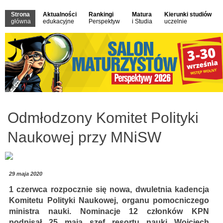
Strona
Aktualności
Rankingi
Matura
Kierunki studiów
główna
edukacyjne
Perspektyw
i Studia
uczelnie
Odmłodzony Komitet Polityki
Naukowej przy MNiSW
29 maja 2020
1 czerwca rozpocznie się nowa, dwuletnia kadencja
Komitetu Polityki Naukowej, organu pomocniczego
ministra nauki. Nominacje 12 członków KPN
podpisał 25 maja szef resortu nauki Wojciech