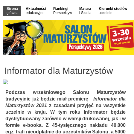
Strona
Aktualności
Rankingi
Matura
Kierunki studiów
główna
edukacyjne
Perspektyw
i Studia
uczelnie
Informator dla Maturzystów
Podczas wrześniowego Salonu Maturzystów
tradycyjnie już będzie miał premierę
Informator dla
Maturzystów 2021
z zasadami przyjęć na wszystkie
uczelnie w kraju. W tym roku Informator będzie
dystrybuowany zarówno w wersji drukowanej, jak i w
formie e-booka. Z 45-tysięcznego nakładu 40.000
egz
.
trafi nieodpłatnie do uczestników Salonu, a 5000