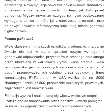
egzystencji. Nowa sytuacja stworzyła bowiem nowe standardy i
z pewnością nie będzie powrotu do tego, jak było przed
pandemią. Między innymi ze względu na nowe podwyższone
wymagania sanitarne, które już z nami zostaną na stałe, oraz
na nawyki i swoistą informatyczną subkulturę młodej generacji
digital natives.
Pomoc państwa?
Wiele słabszych i mniejszych ośrodków akademickich na całym
świecie nie jest w stanie sprostać nowym wymogom i
generować odpowiednich przychodów z czesnego opłacanego
przez ubożejącą w warunkach kryzysu klasę średnią. Skala
tego zjawiska jest w niektórych regionach dramatyczna. Z
badań przeprowadzonych ostatnio przez edukacyjną firmę
konsultacyjną EY-Parthenon w USA wynika, że na 2000
zbadanych uczelni aż 800, przeważnie mniejszych, prywatnych,
zagrożonych jest bankructwem.
Edukacja wyższa i nauka staną się więc w większym stopniu
uzależnione od finansowania przez państwo. A warto pamiętać,
że na skutek gigantycznych wydatków spowodowanych