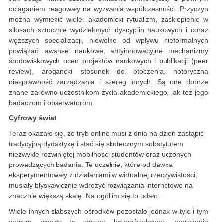
ociąganiem reagowały na wyzwania współczesności. Przyczyn
można wymienić wiele: akademicki rytualizm, zasklepienie w
silosach sztucznie wydzielonych dyscyplin naukowych i coraz
węższych specjalizacji, niewolne od wpływu nieformalnych
powiązań awanse naukowe, antyinnowacyjne mechanizmy
środowiskowych ocen projektów naukowych i publikacji (peer
review), arogancki stosunek do otoczenia, notoryczna
niesprawność zarządzania i szereg innych. Są one dobrze
znane zarówno uczestnikom życia akademickiego, jak też jego
badaczom i obserwatorom.
Cyfrowy świat
Teraz okazało się, że tryb online musi z dnia na dzień zastąpić
tradycyjną dydaktykę i stać się skutecznym substytutem
niezwykle rozwiniętej mobilności studentów oraz uczonych
prowadzących badania. Te uczelnie, które od dawna
eksperymentowały z działaniami w wirtualnej rzeczywistości,
musiały błyskawicznie wdrożyć rozwiązania internetowe na
znacznie większą skalę. Na ogół im się to udało.
Wiele innych słabszych ośrodków pozostało jednak w tyle i tym
samym weszło w obszar bezpośredniego zagrożenia