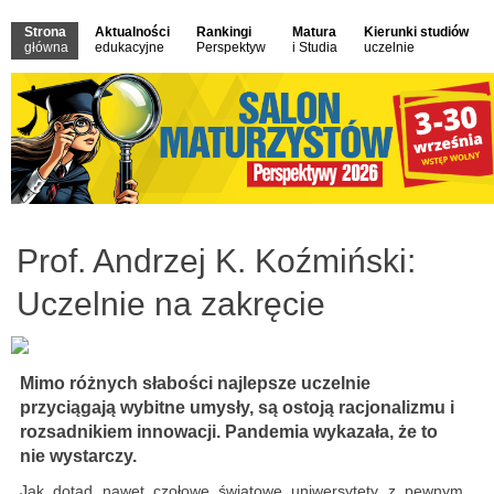
Strona
Aktualności
Rankingi
Matura
Kierunki studiów
główna
edukacyjne
Perspektyw
i Studia
uczelnie
Prof. Andrzej K. Koźmiński:
Uczelnie na zakręcie
Mimo różnych słabości najlepsze uczelnie
przyciągają wybitne umysły, są ostoją racjonalizmu i
rozsadnikiem innowacji. Pandemia wykazała, że to
nie wystarczy.
Jak dotąd nawet czołowe światowe uniwersytety z pewnym