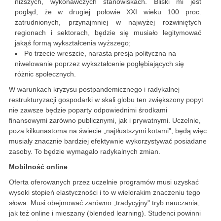
niższych, wykonawczych stanowiskach. Bliski mi jest
pogląd, że w drugiej połowie XXI wieku 100 proc.
zatrudnionych, przynajmniej w najwyżej rozwiniętych
regionach i sektorach, będzie się musiało legitymować
jakąś formą wykształcenia wyższego;
Po trzecie wreszcie, narasta presja polityczna na
niwelowanie poprzez wykształcenie pogłębiających się
różnic społecznych.
W warunkach kryzysu postpandemicznego i radykalnej
restrukturyzacji gospodarki w skali globu ten zwiększony popyt
nie zawsze będzie poparty odpowiednimi środkami
finansowymi zarówno publicznymi, jak i prywatnymi. Uczelnie,
poza kilkunastoma na świecie „najtłustszymi kotami", będą więc
musiały znacznie bardziej efektywnie wykorzystywać posiadane
zasoby. To będzie wymagało radykalnych zmian.
Mobilność online
Oferta oferowanych przez uczelnie programów musi uzyskać
wysoki stopień elastyczności i to w wielorakim znaczeniu tego
słowa. Musi obejmować zarówno „tradycyjny" tryb nauczania,
jak też online i mieszany (blended learning). Studenci powinni