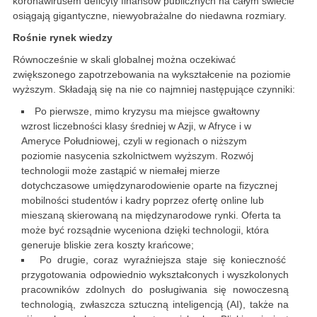
koronawirusem deficyty finansów publicznych na całym świecie
osiągają gigantyczne, niewyobrażalne do niedawna rozmiary.
Rośnie rynek wiedzy
Równocześnie w skali globalnej można oczekiwać
zwiększonego zapotrzebowania na wykształcenie na poziomie
wyższym. Składają się na nie co najmniej następujące czynniki:
Po pierwsze, mimo kryzysu ma miejsce gwałtowny
wzrost liczebności klasy średniej w Azji, w Afryce i w
Ameryce Południowej, czyli w regionach o niższym
poziomie nasycenia szkolnictwem wyższym. Rozwój
technologii może zastąpić w niemałej mierze
dotychczasowe umiędzynarodowienie oparte na fizycznej
mobilności studentów i kadry poprzez ofertę online lub
mieszaną skierowaną na międzynarodowe rynki. Oferta ta
może być rozsądnie wyceniona dzięki technologii, która
generuje bliskie zera koszty krańcowe;
Po drugie, coraz wyraźniejsza staje się konieczność
przygotowania odpowiednio wykształconych i wyszkolonych
pracowników zdolnych do posługiwania się nowoczesną
technologią, zwłaszcza sztuczną inteligencją (AI), także na