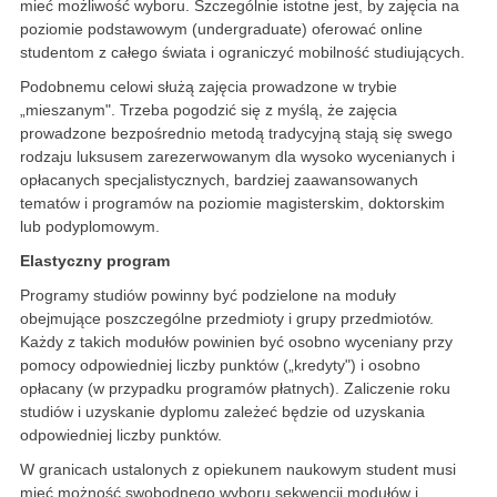
mieć możliwość wyboru. Szczególnie istotne jest, by zajęcia na
poziomie podstawowym (undergraduate) oferować online
studentom z całego świata i ograniczyć mobilność studiujących.
Podobnemu celowi służą zajęcia prowadzone w trybie
„mieszanym". Trzeba pogodzić się z myślą, że zajęcia
prowadzone bezpośrednio metodą tradycyjną stają się swego
rodzaju luksusem zarezerwowanym dla wysoko wycenianych i
opłacanych specjalistycznych, bardziej zaawansowanych
tematów i programów na poziomie magisterskim, doktorskim
lub podyplomowym.
Elastyczny program
Programy studiów powinny być podzielone na moduły
obejmujące poszczególne przedmioty i grupy przedmiotów.
Każdy z takich modułów powinien być osobno wyceniany przy
pomocy odpowiedniej liczby punktów („kredyty") i osobno
opłacany (w przypadku programów płatnych). Zaliczenie roku
studiów i uzyskanie dyplomu zależeć będzie od uzyskania
odpowiedniej liczby punktów.
W granicach ustalonych z opiekunem naukowym student musi
mieć możność swobodnego wyboru sekwencji modułów i