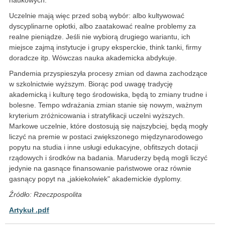
naukowych.
Uczelnie mają więc przed sobą wybór: albo kultywować
dyscyplinarne opłotki, albo zaatakować realne problemy za
realne pieniądze. Jeśli nie wybiorą drugiego wariantu, ich
miejsce zajmą instytucje i grupy eksperckie, think tanki, firmy
doradcze itp. Wówczas nauka akademicka abdykuje.
Pandemia przyspieszyła procesy zmian od dawna zachodzące
w szkolnictwie wyższym. Biorąc pod uwagę tradycję
akademicką i kulturę tego środowiska, będą to zmiany trudne i
bolesne. Tempo wdrażania zmian stanie się nowym, ważnym
kryterium zróżnicowania i stratyfikacji uczelni wyższych.
Markowe uczelnie, które dostosują się najszybciej, będą mogły
liczyć na premie w postaci zwiększonego międzynarodowego
popytu na studia i inne usługi edukacyjne, obfitszych dotacji
rządowych i środków na badania. Maruderzy będą mogli liczyć
jedynie na gasnące finansowanie państwowe oraz równie
gasnący popyt na „jakiekolwiek" akademickie dyplomy.
Źródło: Rzeczpospolita
Artykuł .pdf