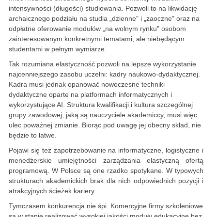
intensywności (długości) studiowania. Pozwoli to na likwidację
archaicznego podziału na studia „dzienne" i „zaoczne" oraz na
odpłatne oferowanie modułów „na wolnym rynku" osobom
zainteresowanym konkretnymi tematami, ale niebędącym
studentami w pełnym wymiarze.
Tak rozumiana elastyczność pozwoli na lepsze wykorzystanie
najcenniejszego zasobu uczelni: kadry naukowo-dydaktycznej.
Kadra musi jednak opanować nowoczesne techniki
dydaktyczne oparte na platformach informatycznych i
wykorzystujące AI. Struktura kwalifikacji i kultura szczególnej
grupy zawodowej, jaką są nauczyciele akademiccy, musi więc
ulec poważnej zmianie. Biorąc pod uwagę jej obecny skład, nie
będzie to łatwe.
Pojawi się też zapotrzebowanie na informatyczne, logistyczne i
menedżerskie umiejętności zarządzania elastyczną ofertą
programową. W Polsce są one rzadko spotykane. W typowych
strukturach akademickich brak dla nich odpowiednich pozycji i
atrakcyjnych ścieżek kariery.
Tymczasem konkurencja nie śpi. Komercyjne firmy szkoleniowe
są w stanie realizować wysokiej jakości moduły edukacyjne bez