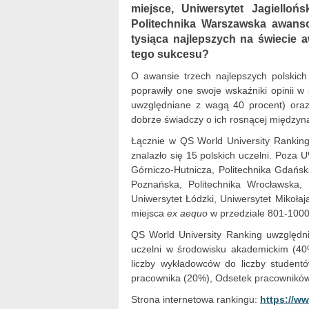
miejsce, Uniwersytet Jagielloń
Politechnika Warszawska awanso
tysiąca najlepszych na świecie 
tego sukcesu?
O awansie trzech najlepszych polskic
poprawiły one swoje wskaźniki opinii 
uwzględniane z wagą 40 procent) ora
dobrze świadczy o ich rosnącej międzyn
Łącznie w QS World University Ranking
znalazło się 15 polskich uczelni. Poza U
Górniczo-Hutnicza, Politechnika Gdańsk
Poznańska, Politechnika Wrocławska, 
Uniwersytet Łódzki, Uniwersytet Mikoła
miejsca
ex aequo
w przedziale 801-1000
QS World University Ranking uwzględni
uczelni w środowisku akademickim (40
liczby wykładowców do liczby student
pracownika (20%), Odsetek pracowników 
Strona internetowa rankingu:
https://w