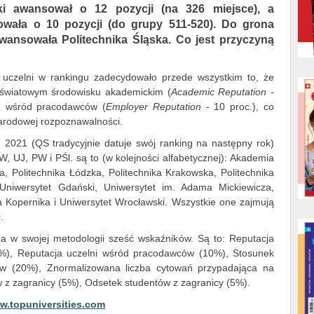
ski awansował o 12 pozycji (na 326 miejsce), a
wała o 10 pozycji (do grupy 511-520). Do grona
awansowała Politechnika Śląska. Co jest przyczyną
h uczelni w rankingu zadecydowało przede wszystkim to, że
w światowym środowisku akademickim (
Academic Reputation
-
z wśród pracodawców (
Employer Reputation
- 10 proc.), co
arodowej rozpoznawalności.
 2021 (QS tradycyjnie datuje swój ranking na następny rok)
W, UJ, PW i PŚl. są to (w kolejności alfabetycznej): Akademia
a, Politechnika Łódzka, Politechnika Krakowska, Politechnika
Uniwersytet Gdański, Uniwersytet im. Adama Mickiewicza,
ja Kopernika i Uniwersytet Wrocławski. Wszystkie one zajmują
.
a w swojej metodologii sześć wskaźników. Są to: Reputacja
%), Reputacja uczelni wśród pracodawców (10%), Stosunek
ów (20%), Znormalizowana liczba cytowań przypadająca na
z zagranicy (5%), Odsetek studentów z zagranicy (5%).
ww.topuniversities.com