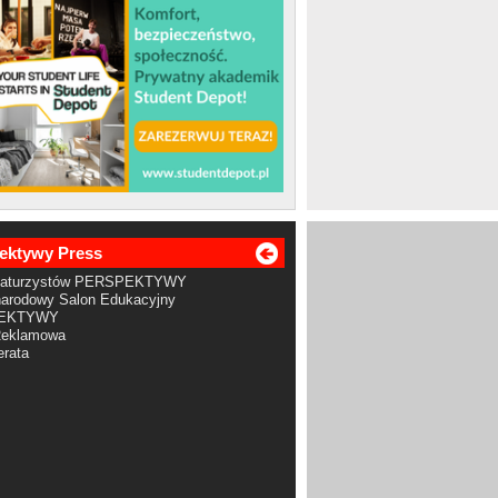
ektywy Press
Maturzystów PERSPEKTYWY
arodowy Salon Edukacyjny
EKTYWY
Reklamowa
rata