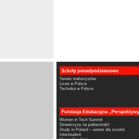
Szkoły ponadpodstawowe
Serwis maturzystów
Licea w Polsce
Technika w Polsce
Fundacja Edukacyjna „Perspektyw
Women in Tech Summit
Dziewczyny na politechniki!
Study in Poland – serwis dla uczelni
Interstudent