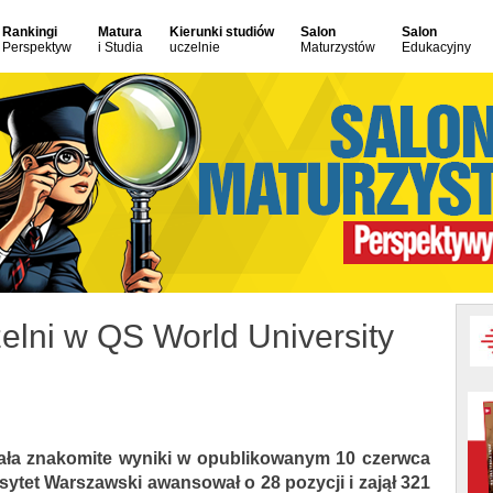
Rankingi
Matura
Kierunki studiów
Salon
Salon
Perspektyw
i Studia
uczelnie
Maturzystów
Edukacyjny
elni w QS World University
ała znakomite wyniki w opublikowanym 10 czerwca
tet Warszawski awansował o 28 pozycji i zajął 321