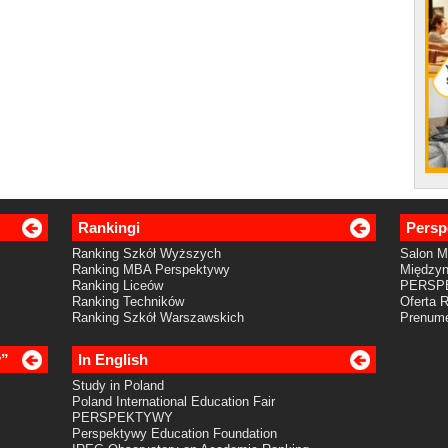
Rankingi
Persp
Ranking Szkół Wyższych
Salon 
Ranking MBA Perspektywy
Międzyn
Ranking Liceów
PERSP
Ranking Techników
Oferta 
Ranking Szkół Warszawskich
Prenume
y”
In English
Study in Poland
Poland International Education Fair
PERSPEKTYWY
Perspektywy Education Foundation