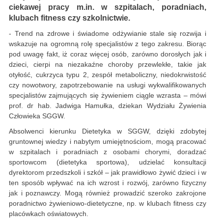
ciekawej pracy m.in. w szpitalach, poradniach,
klubach fitness czy szkolnictwie.
- Trend na zdrowe i świadome odżywianie stale się rozwija i
wskazuje na ogromną rolę specjalistów z tego zakresu. Biorąc
pod uwagę fakt, iż coraz więcej osób, zarówno dorosłych jak i
dzieci, cierpi na niezakaźne choroby przewlekłe, takie jak
otyłość, cukrzyca typu 2, zespół metaboliczny, niedokrwistość
czy nowotwory, zapotrzebowanie na usługi wykwalifikowanych
specjalistów zajmujących się żywieniem ciągle wzrasta – mówi
prof. dr hab. Jadwiga Hamułka, dziekan Wydziału Żywienia
Człowieka SGGW.
Absolwenci kierunku Dietetyka w SGGW, dzięki zdobytej
gruntownej wiedzy i nabytym umiejętnościom, mogą pracować
w szpitalach i poradniach z osobami chorymi, doradzać
sportowcom (dietetyka sportowa), udzielać konsultacji
dyrektorom przedszkoli i szkół – jak prawidłowo żywić dzieci i w
ten sposób wpływać na ich wzrost i rozwój, zarówno fizyczny
jak i poznawczy. Mogą również prowadzić szeroko zakrojone
poradnictwo żywieniowo-dietetyczne, np. w klubach fitness czy
placówkach oświatowych.