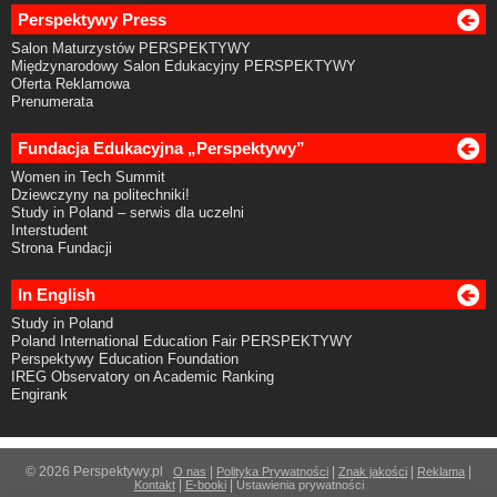
Perspektywy Press
Salon Maturzystów PERSPEKTYWY
Międzynarodowy Salon Edukacyjny PERSPEKTYWY
Oferta Reklamowa
Prenumerata
Fundacja Edukacyjna „Perspektywy”
Women in Tech Summit
Dziewczyny na politechniki!
Study in Poland – serwis dla uczelni
Interstudent
Strona Fundacji
In English
Study in Poland
Poland International Education Fair PERSPEKTYWY
Perspektywy Education Foundation
IREG Observatory on Academic Ranking
Engirank
© 2026 Perspektywy.pl
|
|
|
|
O nas
Polityka Prywatności
Znak jakości
Reklama
|
|
Kontakt
E-booki
Ustawienia prywatności