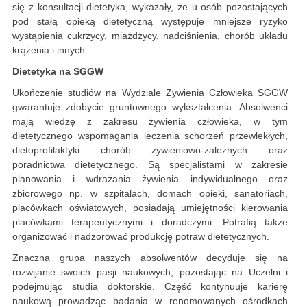
się z konsultacji dietetyka, wykazały, że u osób pozostających
pod stałą opieką dietetyczną występuje mniejsze ryzyko
wystąpienia cukrzycy, miażdżycy, nadciśnienia, chorób układu
krążenia i innych.
Dietetyka na SGGW
Ukończenie studiów na Wydziale Żywienia Człowieka SGGW
gwarantuje zdobycie gruntownego wykształcenia. Absolwenci
mają wiedzę z zakresu żywienia człowieka, w tym
dietetycznego wspomagania leczenia schorzeń przewlekłych,
dietoprofilaktyki chorób żywieniowo-zależnych oraz
poradnictwa dietetycznego. Są specjalistami w zakresie
planowania i wdrażania żywienia indywidualnego oraz
zbiorowego np. w szpitalach, domach opieki, sanatoriach,
placówkach oświatowych, posiadają umiejętności kierowania
placówkami terapeutycznymi i doradczymi. Potrafią także
organizować i nadzorować produkcję potraw dietetycznych.
Znaczna grupa naszych absolwentów decyduje się na
rozwijanie swoich pasji naukowych, pozostając na Uczelni i
podejmując studia doktorskie. Część kontynuuje karierę
naukową prowadząc badania w renomowanych ośrodkach