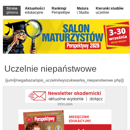
Strona
Aktualności
Rankingi
Matura
Kierunki studiów
główna
edukacyjne
Perspektyw
i Studia
uczelnie
Uczelnie niepaństwowe
{jumi[megabaza/spis_uczelni/wyszukiwarka_niepanstwowe.php]}
REKLAMA