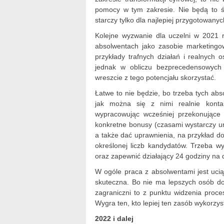
pomocy w tym zakresie. Nie będą to śr
starczy tylko dla najlepiej przygotowanyc
Kolejne wyzwanie dla uczelni w 2021 
absolwentach jako zasobie marketing
przykłady trafnych działań i realnych 
jednak w obliczu bezprecedensowych w
wreszcie z tego potencjału skorzystać.
Łatwe to nie będzie, bo trzeba tych abs
jak można się z nimi realnie konta
wypracowując wcześniej przekonujące 
konkretne bonusy (czasami wystarczy um
a także dać uprawnienia, na przykład d
określonej liczb kandydatów. Trzeba wy
oraz zapewnić działający 24 godziny na 
W ogóle praca z absolwentami jest ucią
skuteczna. Bo nie ma lepszych osób do
zagraniczni to z punktu widzenia proce
Wygra ten, kto lepiej ten zasób wykorzys
2022 i dalej