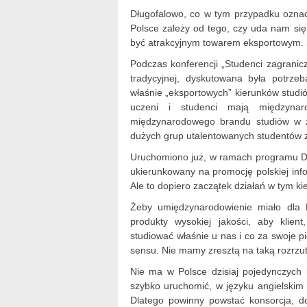
Długofalowo, co w tym przypadku oznacz
Polsce zależy od tego, czy uda nam si
być atrakcyjnym towarem eksportowym. S
Podczas konferencji „Studenci zagranic
tradycyjnej, dyskutowana była potrz
właśnie „eksportowych” kierunków studi
uczeni i studenci mają międzyna
międzynarodowego brandu studiów w za
dużych grup utalentowanych studentów z
Uruchomiono już, w ramach programu DI
ukierunkowany na promocję polskiej info
Ale to dopiero zaczątek działań w tym ki
Żeby umiędzynarodowienie miało dla P
produkty wysokiej jakości, aby klient
studiować właśnie u nas i co za swoje 
sensu. Nie mamy zresztą na taką rozrzut
Nie ma w Polsce dzisiaj pojedynczych 
szybko uruchomić, w języku angielskim
Dlatego powinny powstać konsorcja, d