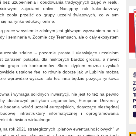
 bez uzupełnienia i obudowania tradycyjnych zajęć w realu,
ściowymi zajęciami online. Następny rok kalendarzowy
szych zdoła przejść do grupy uczelni światowych, co w tym
się na rynku edukacji online.
wną pracę w systemie zdalnym jest głównym wyzwaniem na rok
łady i seminaria w Zoomie czy Teamsach, ale o cały ekosystem
uczanie zdalne – pozornie proste i ułatwiające uczelniom
st zarazem pułapką, dla niektórych bardzo groźną, a nawet
lnie grupa ich konkurentów. Skoro dyplom można uzyskać
zywiście ustalone fee, to równie dobrze jak w Lublinie można
dzie wprawdzie wyższe, ale też inna będzie pozycja rynkowa
owna i wymaga solidnych inwestycji, nie jest to też na pewno
y dostarczyć politykom argumentów, European University
ie badania wśród uczelni europejskich, dotyczące niezbędnej
dowę infrastruktury informatycznej i oprogramowania
elni do świata wirtualnego.
ują na rok 2021 strategicznych „planów ewentualnościowych” w
e będą w stanie skorzystać z bazującej na unijnych środkach