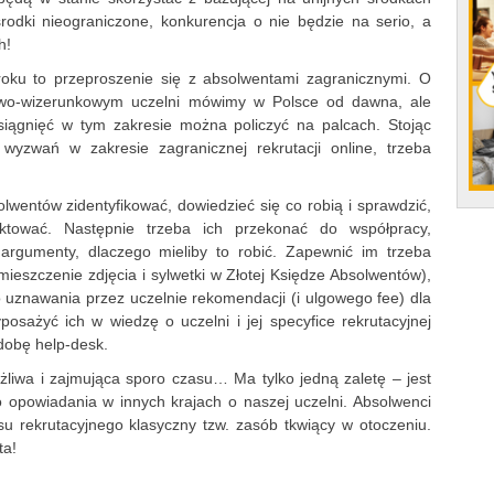
odki nieograniczone, konkurencja o nie będzie na serio, a
h!
roku to przeproszenie się z absolwentami zagranicznymi. O
owo-wizerunkowym uczelni mówimy w Polsce od dawna, ale
osiągnięć w tym zakresie można policzyć na palcach. Stojąc
yzwań w zakresie zagranicznej rekrutacji online, trzeba
olwentów zidentyfikować, dowiedzieć się co robią i sprawdzić,
ktować. Następnie trzeba ich przekonać do współpracy,
argumenty, dlaczego mieliby to robić. Zapewnić im trzeba
ieszczenie zdjęcia i sylwetki w Złotej Księdze Absolwentów),
o uznawania przez uczelnie rekomendacji (i ulgowego fee) dla
posażyć ich w wiedzę o uczelni i jej specyfice rekrutacyjnej
dobę help-desk.
żliwa i zajmująca sporo czasu… Ma tylko jedną zaletę – jest
 opowiadania w innych krajach o naszej uczelni. Absolwenci
su rekrutacyjnego klasyczny tzw. zasób tkwiący w otoczeniu.
ta!