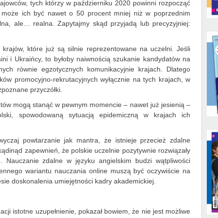
ajowców, tych którzy w październiku 2020 powinni rozpocząć
ku może ich być nawet o 50 procent mniej niż w poprzednim
lna, ale… realna. Zapytajmy skąd przyjadą lub precyzyjniej:
krajów, które już są silnie reprezentowane na uczelni. Jeśli
ni i Ukraińcy, to byłoby naiwnością szukanie kandydatów na
nych równie egzotycznych komunikacyjnie krajach. Dlatego
łków promocyjno-rekrutacyjnych wyłącznie na tych krajach, w
zpoznane przyczółki.
ntów mogą stanąć w pewnym momencie – nawet już jesienią –
lski, spowodowaną sytuacją epidemiczną w krajach ich
yczaj powtarzanie jak mantra, że istnieje przecież zdalne
kądinąd zapewnień, że polskie uczelnie pozytywnie rozwiązały
e. Nauczanie zdalne w języku angielskim budzi wątpliwości
iennego wariantu nauczania online muszą być oczywiście na
sie doskonalenia umiejętności kadry akademickiej.
zacji istotne uzupełnienie, pokazał bowiem, że nie jest możliwe