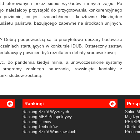
ód oferowanych przez siebie wykładów i innych zajęć. Po
go należałoby przystąpić do przygotowania konkurencyjnego
 poziomie, co jest czasochłonne i kosztowne. Niezbędne
budżetu państwa, bazującego zapewne na środkach unijnych,
wić? Dobrą podpowiedzią są tu priorytetowe obszary badawcze
czelniach startujących w konkursie IDUB. Ostateczny zestaw
t edukacyjny powinien być rezultatem debaty środowiskowej.
żyć. Bo pandemia kiedyś minie, a unowocześnione systemy
e programy zdalnego nauczania, rozwinięte kontakty z
unki studiów-zostaną.
Rankingi
Persp
Ranking Szkół Wyższych
Salon 
Ranking MBA Perspektywy
Międzyn
Ranking Liceów
PERSP
Ranking Techników
Oferta 
Ranking Szkół Warszawskich
Prenume