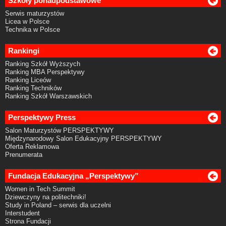
Szkoły ponadpodstawowe
Serwis maturzystów
Licea w Polsce
Technika w Polsce
Rankingi
Ranking Szkół Wyższych
Ranking MBA Perspektywy
Ranking Liceów
Ranking Techników
Ranking Szkół Warszawskich
Perspektywy Press
Salon Maturzystów PERSPEKTYWY
Międzynarodowy Salon Edukacyjny PERSPEKTYWY
Oferta Reklamowa
Prenumerata
Fundacja Edukacyjna „Perspektywy”
Women in Tech Summit
Dziewczyny na politechniki!
Study in Poland – serwis dla uczelni
Interstudent
Strona Fundacji