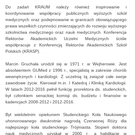
Do zadań KRAUM należy również inspirowanie i
koordynowanie współpracy publicznych wyższych szkół
medycznych oraz podejmowanie w granicach obowiązującego
prawa wszelkich czynności zmierzających do rozwoju wyższego
szkolnictwa medycznego oraz nauk medycznych. Konferencja
Rektorów Akademickich Uczelni Medycznych ściśle
współpracuje z Konferencją Rektorów Akademickich Szkół
Polskich (KRASP).
Marcin Gruchała urodził się w 1971 r. w Wejherowie. Jest
absolwentem GUMed z 1996 r., specjalistą w zakresie chorób
wewnętrznych i kardiologii. Z uczelnią tą związał całe swoje
zawodowe życie. Kierował m.in. I Katedrą i Kliniką Kardiologii.
W latach 2012-2016 pełnił funkcję prorektora ds. studenckich,
był członkiem senackiej komisji ds. budżetu i finansów w
kadencjach 2008-2012 i 2012-2016.
Był wieloletnim opiekunem Studenckiego Koła Naukowego
uhonorowanego dwukrotnie nagrodą Czerwonej Róży dla
najlepszego koła studenckiego Trójmiasta. Stopień doktora
nauk medycznych uzyskał w 2000 r., a habilitację w