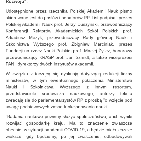
Rozwoju".
Udostępnione przez rzecznika Polskiej Akademii Nauk pismo
skierowane jest do posłów i senatorów RP. List podpisali prezes
Polskiej Akademii Nauk prof. Jerzy Duszyński, przewodniczący
Konferencji Rektorów Akademickich Szkół Polskich prof.
Arkadiusz Mężyk, przewodniczący Rady głównej Nauki i
Szkolnictwa Wyższego prof. Zbigniew Marciniak, prezes
Fundacji na rzecz Nauki Polskiej prof. Maciej Żylicz, honorowy
przewodniczący KRASP prof. Jan Szmidt, a także wiceprezesi
PAN i dyrektorzy dwóch instytutów akademii.
W związku z toczącą się dyskusją dotyczącą redukcji liczby
ministerstw, w tym ewentualnego połączenia Ministerstwa
Nauki i Szkolnictwa Wyższego z innym resortem,
przedstawiciele środowiska naukowego, autorzy tekstu
zwracają się do parlamentarzystów RP z prośbą "o wzięcie pod
uwagę podstawowych zasad funkcjonowania nauki".
"Badania naukowe powinny służyć społeczeństwu, a ich wyniki
rozwijać gospodarkę kraju. Ma to znaczenie zwłaszcza
obecnie, w sytuacji pandemii COVID-19, a będzie miało jeszcze
większe, gdy będziemy, po jej zwalczeniu, odbudowywali