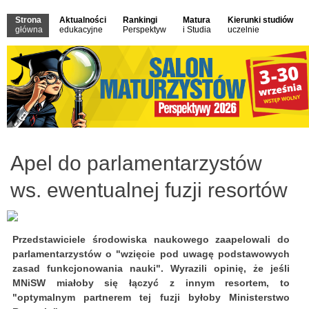
Strona
Aktualności
Rankingi
Matura
Kierunki studiów
główna
edukacyjne
Perspektyw
i Studia
uczelnie
Apel do parlamentarzystów
ws. ewentualnej fuzji resortów
Przedstawiciele środowiska naukowego zaapelowali do
parlamentarzystów o "wzięcie pod uwagę podstawowych
zasad funkcjonowania nauki". Wyrazili opinię, że jeśli
MNiSW miałoby się łączyć z innym resortem, to
"optymalnym partnerem tej fuzji byłoby Ministerstwo