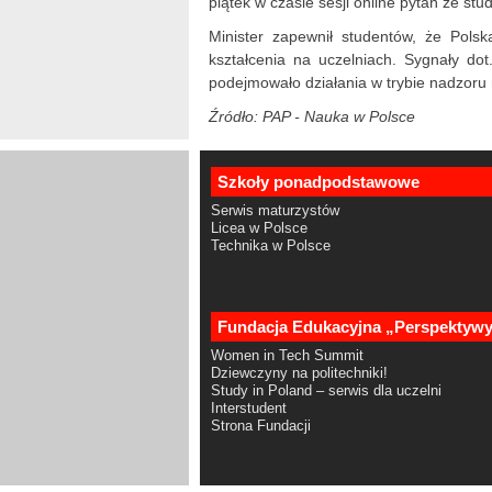
piątek w czasie sesji online pytań ze st
Minister zapewnił studentów, że Polsk
kształcenia na uczelniach. Sygnały do
podejmowało działania w trybie nadzoru 
Źródło: PAP - Nauka w Polsce
Szkoły ponadpodstawowe
Serwis maturzystów
Licea w Polsce
Technika w Polsce
Fundacja Edukacyjna „Perspektyw
Women in Tech Summit
Dziewczyny na politechniki!
Study in Poland – serwis dla uczelni
Interstudent
Strona Fundacji