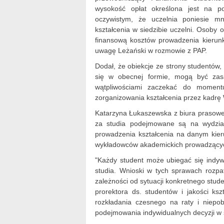
wysokość opłat określona jest na p
oczywistym, że uczelnia poniesie mn
kształcenia w siedzibie uczelni. Osoby
finansową kosztów prowadzenia kierunku
uwagę Leżański w rozmowie z PAP.
Dodał, że obiekcje ze strony studentów,
się w obecnej formie, mogą być zas
wątpliwościami zaczekać do moment
zorganizowania kształcenia przez kadrę
Katarzyna Łukaszewska z biura prasowe
za studia podejmowane są na wydział
prowadzenia kształcenia na danym kie
wykładowców akademickich prowadzącyc
"Każdy student może ubiegać się indywi
studia. Wnioski w tych sprawach rozpa
zależności od sytuacji konkretnego stude
prorektora ds. studentów i jakości ksz
rozkładania czesnego na raty i niepo
podejmowania indywidualnych decyzji w