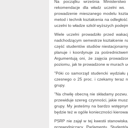
Na początku września Ministerstw
rekomendacje dla władz uczelni ws. o
prowadzenie mieszanego modelu kształ
metod i technik kształcenia na odległoś
uczelni to władze szkół wyższych podejm
Wiele uczelni prowadziło przed wakac
nadchodzącym semestrze kształcenie na
część studentów studiów niestacjonarn
planuje i koordynuje za pośrednictwe
Argumentują oni, że zajęcia prowadzo
poziomu, jak te prowadzone w murach uc
"Póki co samorząd studencki wydziału 
czesnego o 25 proc. i czekamy teraz 
grupy.
"Na chwilę obecną nie składamy pozwu
przewiduje szereg czynności, jakie mus
grupy. My jesteśmy na bardzo wstępnym 
będzie też w ogóle konieczności kierowa
PSRP nie zajął w tej kwestii stanowisk
przewodniczący Parlamentu Student