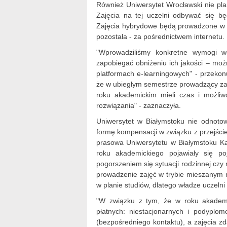
Również Uniwersytet Wrocławski nie pl
Zajęcia na tej uczelni odbywać się bę
Zajęcia hybrydowe będą prowadzone w sa
pozostała - za pośrednictwem internetu.
"Wprowadziliśmy konkretne wymogi 
zapobiegać obniżeniu ich jakości – moż
platformach e-learningowych" - przeko
że w ubiegłym semestrze prowadzący zaję
roku akademickim mieli czas i możliw
rozwiązania" - zaznaczyła.
Uniwersytet w Białymstoku nie odnot
formę kompensacji w związku z przejści
prasowa Uniwersytetu w Białymstoku Ka
roku akademickiego pojawiały się p
pogorszeniem się sytuacji rodzinnej czy
prowadzenie zajęć w trybie mieszanym n
w planie studiów, dlatego władze uczelni
"W związku z tym, że w roku akadem
płatnych: niestacjonarnych i podyplom
(bezpośredniego kontaktu), a zajęcia z