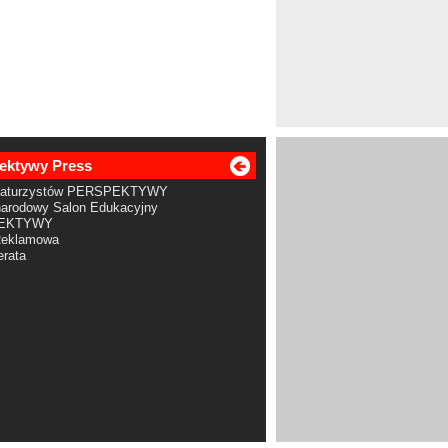
ektywy Press
Maturzystów PERSPEKTYWY
arodowy Salon Edukacyjny
EKTYWY
Reklamowa
rata