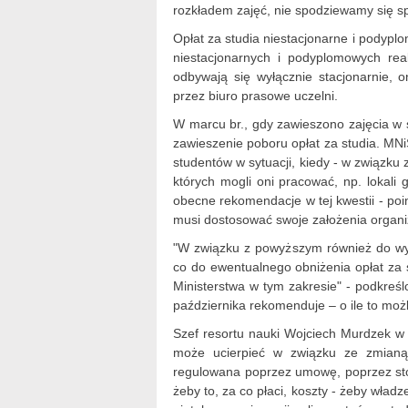
rozkładem zajęć, nie spodziewamy się spa
Opłat za studia niestacjonarne i podypl
niestacjonarnych i podyplomowych rea
odbywają się wyłącznie stacjonarnie, 
przez biuro prasowe uczelni.
W marcu br., gdy zawieszono zajęcia w s
zawieszenie poboru opłat za studia. MN
studentów w sytuacji, kiedy - w związku
których mogli oni pracować, np. lokali
obecne rekomendacje w tej kwestii - po
musi dostosować swoje założenia organiz
"W związku z powyższym również do wyłą
co do ewentualnego obniżenia opłat za 
Ministerstwa w tym zakresie" - podkreśl
października rekomenduje – o ile to możl
Szef resortu nauki Wojciech Murdzek w 
może ucierpieć w związku ze zmianą f
regulowana poprzez umowę, poprzez st
żeby to, za co płaci, koszty - żeby wła