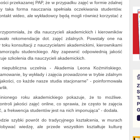
ści przekazanej PAP, że w przypadku zajęć w formie zdalnej
aby taka forma nauczania spełniała oczekiwania studentów.
kontakt wideo, ale wykładowcy będą mogli również korzystać z
ypomniała, że dla nauczycieli akademickich i kierowników
wało rekomendacje dot. zajęć zdalnych. Powstały one na
oku konsultacji z nauczycielami akademickimi, kierownikami
samorządu studenckiego. Aby zapewnić odpowiednią jakość
uje szkolenia dla nauczycieli akademickich.
niepubliczna uczelnia - Akademia Leona Koźmińskiego.
gramowanie, by wykłady i zajęcia prowadzone w trybie zdalnym
akości, co każde nasze studia stacjonarne" - poinformowała
lik.
minionego roku akademickiego pokazuje, że to możliwe.
troli jakości zajęć online, co sprawia, że często te zajęcia
 a frekwencja studentów jest na nich imponująca" - dodała.
będzie szybki powrót do tradycyjnego kształcenia, w murach
dobywać wiedzę, ale przede wszystkim kształtuje kulturę