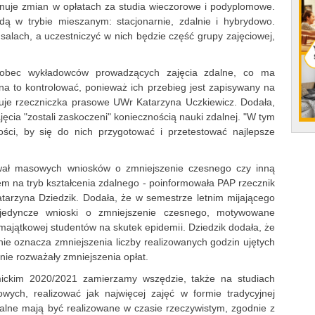
anuje zmian w opłatach za studia wieczorowe i podyplomowe.
dą w trybie mieszanym: stacjonarnie, zdalnie i hybrydowo.
lach, a uczestniczyć w nich będzie część grupy zajęciowej,
wobec wykładowców prowadzących zajęcia zdalne, co ma
na to kontrolować, ponieważ ich przebieg jest zapisywany na
nuje rzeczniczka prasowe UWr Katarzyna Uczkiewicz. Dodała,
cia "zostali zaskoczeni" koniecznością nauki zdalnej. "W tym
ości, by się do nich przygotować i przetestować najlepsze
ował masowych wniosków o zmniejszenie czesnego czy inną
em na tryb kształcenia zdalnego - poinformowała PAP rzecznik
tarzyna Dziedzik. Dodała, że w semestrze letnim mijającego
ojedyncze wnioski o zmniejszenie czesnego, motywowane
 majątkowej studentów na skutek epidemii. Dziedzik dodała, że
ie oznacza zmniejszenia liczby realizowanych godzin ujętych
 nie rozważały zmniejszenia opłat.
ickim 2020/2021 zamierzamy wszędzie, także na studiach
owych, realizować jak najwięcej zajęć w formie tradycyjnej
dalne mają być realizowane w czasie rzeczywistym, zgodnie z