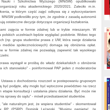
o Nauki i Szkolnictwa Wyższego (MNiSW) opublikowało
rganizacji roku akademickiego 2020/2021. Zaleciło m.in.
cenia, w którym część zajęć odbywa się z wykorzystaniem
ć. MNiSW podkreśliło przy tym, że zgodnie z zasadą autonomii
ują ostateczne decyzje dotyczące organizacji kształcenia.
jami zajęcia w formie zdalnej lub w trybie mieszanym. W
 polskich uczelniach będzie wyglądać podobnie. Wobec tego
ych (np. grupa studentów prawa z UW, która swoje działania
m mediów społecznościowych) domaga się obniżenia opłat.
ne w formie zdalnej nie pozwalają zapewnić tak wysokiego
zelni.
prawa wystąpił w prośbą do władz dziekańskich o obniżenie
na ich stanowisko" - poinformował PAP jeden z moderatorów
. Ustawa o dochodzeniu roszczeń w postepowaniu grupowym
zą być podjęte, aby mogło być wytoczone powództwo na rzecz
etapie konsultacji i ustalania planu działania. Być może nie
nia sprawy do sądu" - mówił przedsatawiciel studentów.
a, "ale naturalnym jest, że wspiera studentów" - skomentował
ów RP (PSRP) Dominik Leżanski. "Musimy pamiętać, że