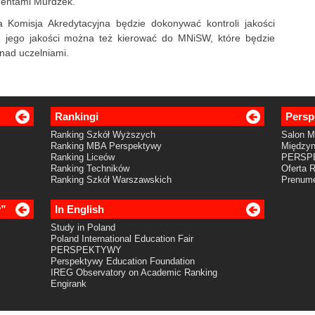
udentami Murdzek.
a Komisja Akredytacyjna będzie dokonywać kontroli jakości
t. jego jakości można też kierować do MNiSW, które będzie
nad uczelniami.
Rankingi
Persp
Ranking Szkół Wyższych
Salon 
Ranking MBA Perspektywy
Międzyn
Ranking Liceów
PERSP
Ranking Techników
Oferta 
Ranking Szkół Warszawskich
Prenume
y”
In English
Study in Poland
Poland International Education Fair
PERSPEKTYWY
Perspektywy Education Foundation
IREG Observatory on Academic Ranking
Engirank