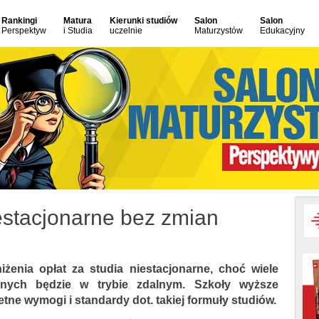
Rankingi
Matura
Kierunki studiów
Salon
Salon
Perspektyw
i Studia
uczelnie
Maturzystów
Edukacyjny
iestacjonarne bez zmian
iżenia opłat za studia niestacjonarne, choć wiele
nych będzie w trybie zdalnym. Szkoły wyższe
tne wymogi i standardy dot. takiej formuły studiów.