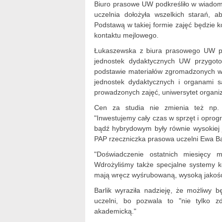
Biuro prasowe UW podkreśliło w wiadomo
uczelnia dołożyła wszelkich starań, 
Podstawą w takiej formie zajęć będzie 
kontaktu mejlowego.
Łukaszewska z biura prasowego UW prz
jednostek dydaktycznych UW przygoto
podstawie materiałów zgromadzonych w t
jednostek dydaktycznych i organami 
prowadzonych zajęć, uniwersytet organiz
Cen za studia nie zmienia też np. 
"Inwestujemy cały czas w sprzęt i opro
bądź hybrydowym były równie wysokiej j
PAP rzeczniczka prasowa uczelni Ewa Bar
"Doświadczenie ostatnich miesięcy 
Wdrożyliśmy także specjalne systemy kon
mają wręcz wyśrubowaną, wysoką jakość,
Barlik wyraziła nadzieję, że możliwy 
uczelni, bo pozwala to "nie tylko z
akademicką."