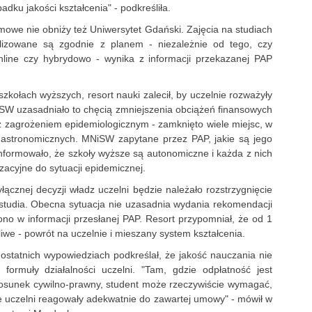
dku jakości kształcenia" - podkreśliła.
omowe nie obniży też Uniwersytet Gdański. Zajęcia na studiach
lizowane są zgodnie z planem - niezależnie od tego, czy
online czy hybrydowo - wynika z informacji przekazanej PAP
zkołach wyższych, resort nauki zalecił, by uczelnie rozważyły
iSW uzasadniało to chęcią zmniejszenia obciążeń finansowych
 z zagrożeniem epidemiologicznym - zamknięto wiele miejsc, w
 gastronomicznych. MNiSW zapytane przez PAP, jakie są jego
informowało, że szkoły wyższe są autonomiczne i każda z nich
acyjne do sytuacji epidemicznej.
cznej decyzji władz uczelni będzie należało rozstrzygnięcie
studia. Obecna sytuacja nie uzasadnia wydania rekomendacji
ono w informacji przesłanej PAP. Resort przypomniał, że od 1
iwe - powrót na uczelnie i mieszany system kształcenia.
ostatnich wypowiedziach podkreślał, że jakość nauczania nie
ormuły działalności uczelni. "Tam, gdzie odpłatność jest
osunek cywilno-prawny, student może rzeczywiście wymagać,
dze uczelni reagowały adekwatnie do zawartej umowy" - mówił w