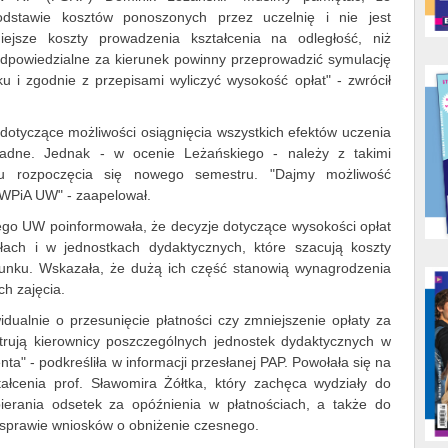
odstawie kosztów ponoszonych przez uczelnię i nie jest
iejsze koszty prowadzenia kształcenia na odległość, niż
 odpowiedzialne za kierunek powinny przeprowadzić symulację
 i zgodnie z przepisami wyliczyć wysokość opłat" - zwrócił
 dotyczące możliwości osiągnięcia wszystkich efektów uczenia
adne. Jednak - w ocenie Leżańskiego - należy z takimi
u rozpoczęcia się nowego semestru. "Dajmy możliwość
 WPiA UW" - zaapelował.
go UW poinformowała, że decyzje dotyczące wysokości opłat
ach i w jednostkach dydaktycznych, które szacują koszty
runku. Wskazała, że dużą ich część stanowią wynagrodzenia
h zajęcia.
dualnie o przesunięcie płatności czy zmniejszenie opłaty za
trują kierownicy poszczególnych jednostek dydaktycznych w
nta" - podkreśliła w informacji przesłanej PAP. Powołała się na
tałcenia prof. Sławomira Żółtka, który zachęca wydziały do
bierania odsetek za opóźnienia w płatnościach, a także do
 sprawie wniosków o obniżenie czesnego.