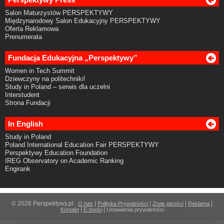
Salon Maturzystów PERSPEKTYWY
Międzynarodowy Salon Edukacyjny PERSPEKTYWY
Oferta Reklamowa
Prenumerata
Fundacja Edukacyjna „Perspektywy”
Women in Tech Summit
Dziewczyny na politechniki!
Study in Poland – serwis dla uczelni
Interstudent
Strona Fundacji
In English
Study in Poland
Poland International Education Fair PERSPEKTYWY
Perspektywy Education Foundation
IREG Observatory on Academic Ranking
Engirank
© 2026 Perspektywy.pl
|
|
|
|
O nas
Polityka Prywatności
Znak jakości
Reklama
|
|
Kontakt
E-booki
Ustawienia prywatności