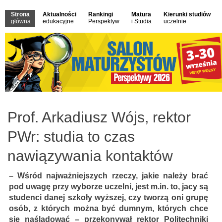
Strona
Aktualności
Rankingi
Matura
Kierunki studiów
główna
edukacyjne
Perspektyw
i Studia
uczelnie
Prof. Arkadiusz Wójs, rektor
PWr: studia to czas
nawiązywania kontaktów
– Wśród najważniejszych rzeczy, jakie należy brać
pod uwagę przy wyborze uczelni, jest m.in. to, jacy są
studenci danej szkoły wyższej, czy tworzą oni grupę
osób, z których można być dumnym, których chce
się naśladować – przekonywał rektor Politechniki