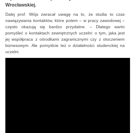
Wrocławskiej.
Dalej prof. Wójs zwracał uwagę na to, że studia to czas
nawiązywania kontaktów, które potem – w pracy zawodowej –
często okazują się bardzo przydatne. – Dlatego warto
pomyśleć o kontaktach zewnętrznych uczelni: o tym, jaka jest
jej współpraca z ośrodkami zagranicznymi czy z otoczeniem
biznesowym. Ale pomyślcie też o działalności studenckiej na
uczelni.