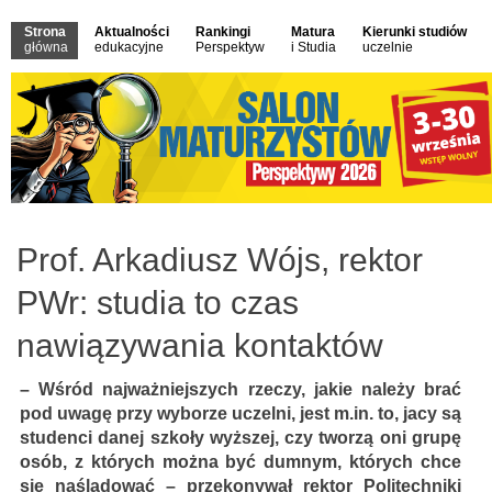
Strona
Aktualności
Rankingi
Matura
Kierunki studiów
główna
edukacyjne
Perspektyw
i Studia
uczelnie
Prof. Arkadiusz Wójs, rektor
PWr: studia to czas
nawiązywania kontaktów
– Wśród najważniejszych rzeczy, jakie należy brać
pod uwagę przy wyborze uczelni, jest m.in. to, jacy są
studenci danej szkoły wyższej, czy tworzą oni grupę
osób, z których można być dumnym, których chce
się naśladować – przekonywał rektor Politechniki