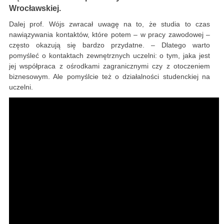
Wrocławskiej.
Dalej prof. Wójs zwracał uwagę na to, że studia to czas
nawiązywania kontaktów, które potem – w pracy zawodowej –
często okazują się bardzo przydatne. – Dlatego warto
pomyśleć o kontaktach zewnętrznych uczelni: o tym, jaka jest
jej współpraca z ośrodkami zagranicznymi czy z otoczeniem
biznesowym. Ale pomyślcie też o działalności studenckiej na
uczelni.