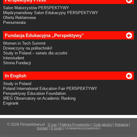
Salon Maturzystów PERSPEKTYWY
Międzynarodowy Salon Edukacyjny PERSPEKTYWY
Oferta Reklamowa
Prenumerata
Fundacja Edukacyjna „Perspektywy”
Women in Tech Summit
Dziewczyny na politechniki!
Study in Poland – serwis dla uczelni
Interstudent
Strona Fundacji
In English
Study in Poland
Poland International Education Fair PERSPEKTYWY
Perspektywy Education Foundation
IREG Observatory on Academic Ranking
Engirank
© 2026 Perspektywy.pl
|
|
|
|
O nas
Polityka Prywatności
Znak jakości
Reklama
|
|
Kontakt
E-booki
Ustawienia prywatności