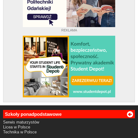
REKLAMA
Szkoły ponadpodstawowe
Serwis maturzystów
Licea w Polsce
Technika w Polsce