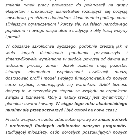
zmienia rynek pracy prowadząc do polaryzacji na grupy
ekspertów i prekariuszy diametralnie różniących się pozycją
zawodową, prestiżem i dochodem, klasa średnia podlega coraz
silniejszym ograniczeniom i kurczy się. Na falach narodowego
populizmu i nowego nacjonalizmu tradycyjne elity tracą wpływy
i prestiż .
W obszarze szkolnictwa wyższego, podobnie zresztą jak w
wielu innych dziedzinach pandemia przyspieszyła i
zintensyfikowała wymienione w skrócie powyżej od dawna już
widoczne procesy zmian. Jeżeli uczelnie mają pozostać
istotnym elementem współczesnej cywilizacji muszą
dostosować profil i model swojego funkcjonowania do nowych
coraz szybciej zmieniających się warunków. Szkól biznesu
dotyczy to w szczególnym stopniu ze względu na organiczne
związki z biznesem, który z natury rzeczy jest dynamiczny i
globalnie uwarunkowany.
W ciągu tego roku akademickiego
musimy się przepoczwarzyć
i być gotowi na nowe czasy.
Przede wszystkim trzeba zdać sobie sprawę ze
zmian potrzeb
i preferencji finalnych odbiorców naszych programów
:
studiującej młodzieży, osób dorosłych poszukujących nowych