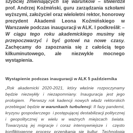
szybciej zmieniających się warunków
– stwierdził
prof. Andrzej Koźmiński, guru zarządzania szkołami
wyższymi, założyciel oraz wieloletni rektor, honorowy
prezydent Akademii Leona Koźmińskiego w
Warszawie podczas inauguracji w ALK. I podkreślił:
–
W ciągu tego roku akademickiego musimy się
przepoczwarzyć i być gotowi na nowe czasy.
Zachęcamy do zapoznania się z całością tego
kilkuminutowego, ale niezwykle mocnego
wystąpienia.
Wystąpienie podczas inauguracji w ALK 5 października
„Rok akademicki 2020-2021, który właśnie rozpoczynamy
będzie niezwykły i niezapomniany. Inauguracja jest jego
prologiem. Pierwszy rok kadencji nowych władz rektorskich
przebiegać będzie
w warunkach
turbulencj
i: II fazy pandemii,
kryzysu gospodarczego i postępującej destabilizacji politycznej
i geopolitycznej w wielu w ważnych miejscach świata.
Towarzyszą jej migracje i coraz intensywniejsze i często
konfliktogenne procesy przenikania się kultur. Technologia