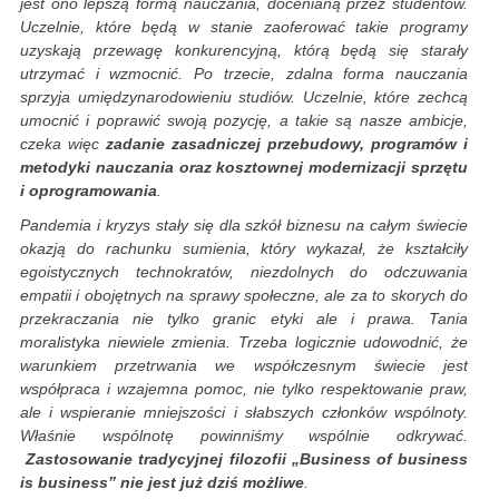
jest ono lepszą formą nauczania, docenianą przez studentów.
Uczelnie, które będą w stanie zaoferować takie programy
uzyskają przewagę konkurencyjną, którą będą się starały
utrzymać i wzmocnić. Po trzecie, zdalna forma nauczania
sprzyja umiędzynarodowieniu studiów. Uczelnie, które zechcą
umocnić i poprawić swoją pozycję, a takie są nasze ambicje,
czeka więc
zadanie zasadniczej przebudowy, programów i
metodyki nauczania oraz kosztownej modernizacji sprzętu
i oprogramowania
.
Pandemia i kryzys stały się dla szkół biznesu na całym świecie
okazją do rachunku sumienia, który wykazał, że kształciły
egoistycznych technokratów, niezdolnych do odczuwania
empatii i obojętnych na sprawy społeczne, ale za to skorych do
przekraczania nie tylko granic etyki ale i prawa. Tania
moralistyka niewiele zmienia. Trzeba logicznie udowodnić, że
warunkiem przetrwania we współczesnym świecie jest
współpraca i wzajemna pomoc, nie tylko respektowanie praw,
ale i wspieranie mniejszości i słabszych członków wspólnoty.
Właśnie wspólnotę powinniśmy wspólnie odkrywać.
Zastosowanie tradycyjnej filozofii „Business of business
is business” nie jest już dziś możliwe
.