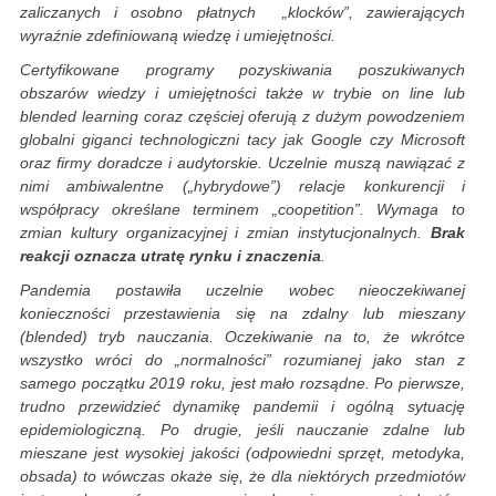
zaliczanych i osobno płatnych „klocków”, zawierających
wyraźnie zdefiniowaną wiedzę i umiejętności.
Certyfikowane programy pozyskiwania poszukiwanych
obszarów wiedzy i umiejętności także w trybie on line lub
blended learning coraz częściej oferują z dużym powodzeniem
globalni giganci technologiczni tacy jak Google czy Microsoft
oraz firmy doradcze i audytorskie. Uczelnie muszą nawiązać z
nimi ambiwalentne („hybrydowe”) relacje konkurencji i
współpracy określane terminem „coopetition”. Wymaga to
zmian kultury organizacyjnej i zmian instytucjonalnych.
Brak
reakcji oznacza utratę rynku i znaczenia
.
Pandemia postawiła uczelnie wobec nieoczekiwanej
konieczności przestawienia się na zdalny lub mieszany
(blended) tryb nauczania. Oczekiwanie na to, że wkrótce
wszystko wróci do „normalności” rozumianej jako stan z
samego początku 2019 roku, jest mało rozsądne. Po pierwsze,
trudno przewidzieć dynamikę pandemii i ogólną sytuację
epidemiologiczną. Po drugie, jeśli nauczanie zdalne lub
mieszane jest wysokiej jakości (odpowiedni sprzęt, metodyka,
obsada) to wówczas okaże się, że dla niektórych przedmiotów