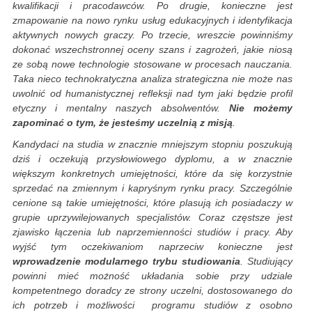
kwalifikacji i pracodawców. Po drugie, konieczne jest
zmapowanie na nowo rynku usług edukacyjnych i identyfikacja
aktywnych nowych graczy. Po trzecie, wreszcie powinniśmy
dokonać wszechstronnej oceny szans i zagrożeń, jakie niosą
ze sobą nowe technologie stosowane w procesach nauczania.
Taka nieco technokratyczna analiza strategiczna nie może nas
uwolnić od humanistycznej refleksji nad tym jaki będzie profil
etyczny i mentalny naszych absolwentów.
Nie możemy
zapominać o tym, że jesteśmy uczelnią z misją
.
Kandydaci na studia w znacznie mniejszym stopniu poszukują
dziś i oczekują przysłowiowego dyplomu, a w znacznie
większym konkretnych umiejętności, które da się korzystnie
sprzedać na zmiennym i kapryśnym rynku pracy. Szczególnie
cenione są takie umiejętności, które plasują ich posiadaczy w
grupie uprzywilejowanych specjalistów. Coraz częstsze jest
zjawisko łączenia lub naprzemienności studiów i pracy. Aby
wyjść tym oczekiwaniom naprzeciw konieczne jest
wprowadzenie modularnego trybu studiowania
. Studiujący
powinni mieć możność układania sobie przy udziale
kompetentnego doradcy ze strony uczelni, dostosowanego do
ich potrzeb i możliwości programu studiów z osobno