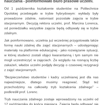
nauczania - poinformowało biuro prasowe uczelni.
Od 1 października kształcenie studentów na Politechnice
Opolskiej przebiegało w trybie hybrydowym: wykłady były
prowadzone zdalnie, natomiast pozostałe zajęcia w trybie
stacjonarnym. Decyzją rektora uczelni, prof. Marcina Lorenca,
od poniedziałku wszystkie zajęcia będą odbywały się w trybie
zdalnym.
Jak poinformowano, uczelnia już wcześniej przygotowała także
formę nauki zdalnej dla zajęć stacjonarnych – udostępniając
materiały na platformie edukacyjnej - jako rozwiązanie sytuacji,
w której studenci zostali objęci kwarantanną i tym samym nie
mogli uczestniczyć w zajęciach. Ze względu na rosnącą liczbę
zakażeń, władze uczelni podjęły decyzję o czasowej rezygnacji
z zajęć stacjonarnych.
"Bezpieczeństwo studentów i kadry uczelnianej jest dla nas
najważniejsze, dlatego musimy reagować. Stąd też
przechodzimy na całkowity tryb kształcenia zdalnego" –
podkreślił prof. Lorenc.
Tryb nauczania zdalnego zostaje wprowadzony na uczelni od
12 października do końca miesiąca. Zajęcia będą odbywać się