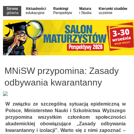
Strona
Aktualności
Rankingi
Matura
Kierunki studiów
główna
edukacyjne
Perspektyw
i Studia
uczelnie
MNiSW przypomina: Zasady
odbywania kwarantanny
W związku ze szczególną sytuacją epidemiczną w
Polsce, Ministerstwo Nauki i Szkolnictwa Wyższego
przypomina wszystkim członkom społeczności
akademickiej obowiązujące „Zasady odbywania
kwarantanny i izolacji”. Warto się z nimi zapoznać –