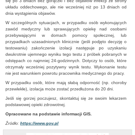
się po 3 dniach bez gorączki i bez objawów infekcji ze strony
układu oddechowego, ale nie wcześniej niż po 13 dniach od
dnia wystąpienia objawów.
W szczególnych sytuacjach, w przypadku osób wykonujących
zawód medyczny lub sprawujących opiekę nad osobami
przebywającymi w domach pomocy społecznej, lub
przypadkach uzasadnionych klinicznie (jeśli podjęto decyzję o
testowaniu) zakończenie izolacji następuje po uzyskaniu
dwukrotnie ujemnego wyniku tego testu z próbek pobranych w
odstępach co najmniej 24-godzinnych. Dotyczy to osób, które
otrzymały wcześniej pozytywny wynik testu. Wykonanie testu
nie jest warunkiem powrotu pracownika medycznego do pracy.
W przypadku osób, które mają słabą odporność (np. choroby
przewlekłe), izolacja może zostać przedłużona do 20 dni.
Jeśli się gorzej poczujesz, skontaktuj się ze swoim lekarzem
podstawowej opieki zdrowotnej.
Opracowane na podstawie informacji GIS.
Źródło:
https://www.gov.pl