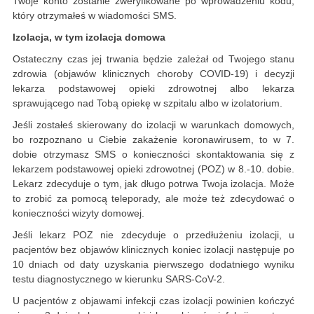
Twoje konto zostanie zweryfikowane po wprowadzeniu kodu,
który otrzymałeś w wiadomości SMS.
Izolacja, w tym izolacja domowa
Ostateczny czas jej trwania będzie zależał od Twojego stanu
zdrowia (objawów klinicznych choroby COVID-19) i decyzji
lekarza podstawowej opieki zdrowotnej albo lekarza
sprawującego nad Tobą opiekę w szpitalu albo w izolatorium.
Jeśli zostałeś skierowany do izolacji w warunkach domowych,
bo rozpoznano u Ciebie zakażenie koronawirusem, to w 7.
dobie otrzymasz SMS o konieczności skontaktowania się z
lekarzem podstawowej opieki zdrowotnej (POZ) w 8.-10. dobie.
Lekarz zdecyduje o tym, jak długo potrwa Twoja izolacja. Może
to zrobić za pomocą teleporady, ale może też zdecydować o
konieczności wizyty domowej.
Jeśli lekarz POZ nie zdecyduje o przedłużeniu izolacji, u
pacjentów bez objawów klinicznych koniec izolacji następuje po
10 dniach od daty uzyskania pierwszego dodatniego wyniku
testu diagnostycznego w kierunku SARS-CoV-2.
U pacjentów z objawami infekcji czas izolacji powinien kończyć