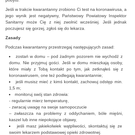
pobytu.
Jeśli w trakcie kwarantanny zrobiono Ci test na koronawirusa, a
jego wynik jest negatywny, Państwowy Powiatowy Inspektor
Sanitarny może Cię z niej zwolnić wcześniej. Jeśli jednak
poczujesz się gorzej, zgłoś się do lekarza.
Zasady
Podczas kwarantanny przestrzegaj następujących zasad:
zostań w domu – pod żadnym pozorem nie wychodź z
domu. Nie przyjmuj gości. Jeśli w domu mieszkają osoby,
które miały z Tobą kontakt po tym, jak zetknąłeś się z
koronawirusem, one też podlegają kwarantannie;
jeśli musisz mieć z kimś kontakt, zachowuj odstęp min.
1,5 m;
monitoruj swój stan zdrowia:
- regularnie mierz temperaturę,
- zwracaj uwagę na swoje samopoczucie
– zwłaszcza na problemy z oddychaniem, bóle mięśni,
kaszel lub inne niepokojące objawy,
jeśli masz jakiekolwiek wątpliwości, skontaktuj się ze
swoim lekarzem podstawowej opieki zdrowotnej.