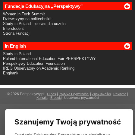
Fundacja Edukacyjna „Perspektywy”
Women in Tech Summit
Dziewczyny na politechniki!
Study in Poland – serwis dla uczelni
Interstudent
Strona Fundacji
In English
Study in Poland
Poland International Education Fair PERSPEKTYWY
Perspektywy Education Foundation
IREG Observatory on Academic Ranking
Engirank
© 2026 Perspektywy.pl
|
|
|
|
O nas
Polityka Prywatności
Znak jakości
Reklama
|
|
Kontakt
E-booki
Ustawienia prywatności
Szanujemy Twoją prywatność
Fundacja Edukacyjna Perspektywy z siedzibą w