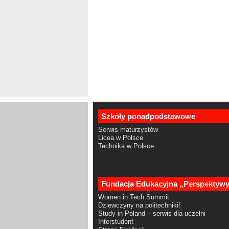
Szkoły ponadpodstawowe
Serwis maturzystów
Licea w Polsce
Technika w Polsce
Fundacja Edukacyjna „Perspektyw
Women in Tech Summit
Dziewczyny na politechniki!
Study in Poland – serwis dla uczelni
Interstudent