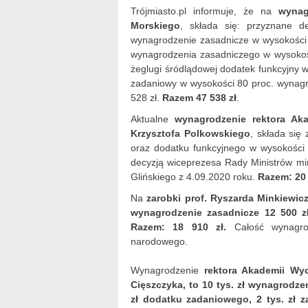
Trójmiasto.pl informuje, że na
wynag
Morskiego
, składa się: przyznane de
wynagrodzenie zasadnicze w wysokości 
wynagrodzenia zasadniczego w wysokości
żeglugi śródlądowej dodatek funkcyjny 
zadaniowy w wysokości 80 proc. wynagr
528 zł.
Razem 47 538 zł
.
Aktualne
wynagrodzenie rektora Ak
Krzysztofa Polkowskiego
, składa się
oraz dodatku funkcyjnego w wysokości 
decyzją wiceprezesa Rady Ministrów mini
Glińskiego z 4.09.2020 roku.
Razem: 20 
Na
zarobki prof. Ryszarda Minkiewic
wynagrodzenie zasadnicze 12 500 zł
Razem: 18 910 zł.
Całość wynagrodz
narodowego.
Wynagrodzenie
rektora Akademii Wy
Cięszczyka, to 10 tys. zł wynagrodze
zł dodatku zadaniowego, 2 tys. zł z