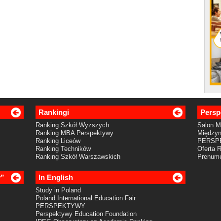
Rankingi
Persp
Ranking Szkół Wyższych
Salon 
Ranking MBA Perspektywy
Międzyn
Ranking Liceów
PERSP
Ranking Techników
Oferta 
Ranking Szkół Warszawskich
Prenume
y”
In English
Study in Poland
Poland International Education Fair
PERSPEKTYWY
Perspektywy Education Foundation