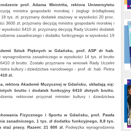
rodzenie prof. Adama Weintrita, rektora Uniwersytetu
cyzją ministra gospodarki morskiej i żeglugi śródlądowej
18 tys. zł; przyznany dodatek stażowy w wysokości 20 proc.
 3600 zł; przyznany decyzją ministra gospodarki morskiej i
w wysokości 6410 zł; przyznany decyzją Rady Uczelni dodatek
odzenia zasadniczego i dodatku funkcyjnego w wysokości 19
ademii Sztuk Pięknych w Gdańsku, prof. ASP dr hab.
 z wynagrodzenia zasadniczego w wysokości 14 tys. zł brutto
6410 zł brutto. Zostało przyznane na wniosek Rady Uczelni
stra kultury i dziedzictwa narodowego - prof. dr. hab. Piotra
410 zł.
za, rektora Akademii Muzycznej w Gdańsku, składają się:
otych brutto i dodatek funkcyjny 6410 złotych brutto.
enia rektorowi przyznał minister kultury i dziedzictwa
chowania Fizycznego i Sportu w Gdańsku, prof. Pawła
nia zasadniczego, 1 tys. zł dodatku funkcyjnego, 8,8 tys.
a staż pracy. Razem: 21 800 zł.
Podwyżka wynagrodzenia