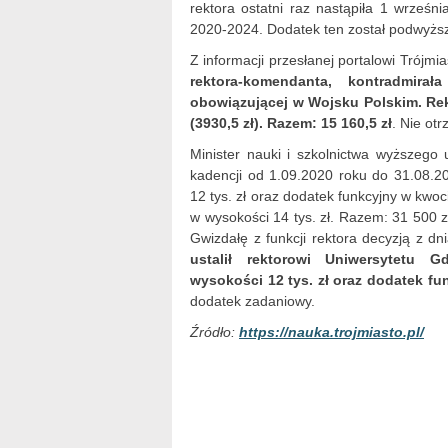
rektora ostatni raz nastąpiła 1 wrześ
2020-2024. Dodatek ten został podwyższ
Z informacji przesłanej portalowi Trójm
rektora-komendanta, kontradmira
obowiązującej w Wojsku Polskim. Rekt
(3930,5 zł). Razem: 15 160,5 zł
. Nie ot
Minister nauki i szkolnictwa wyższego 
kadencji od 1.09.2020 roku do 31.08.
12 tys. zł oraz dodatek funkcyjny w kwo
w wysokości 14 tys. zł. Razem: 31 500 z
Gwizdałę z funkcji rektora decyzją z d
ustalił rektorowi Uniwersytetu 
wysokości 12 tys. zł oraz dodatek fu
dodatek zadaniowy.
Źródło:
https://nauka.trojmiasto.pl/