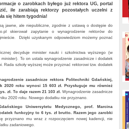
nformacje o zarobkach byłego już rektora UG, portal
zić, ile zarabiają rektorzy pozostałych uczelni z
ła się hitem tygodnia!
są jawne, ale niepubliczne, zgodnie z ustawą o dostępie do
asto.pl skierował zapytanie o wynagrodzenie rektorów do
rójmieście. Dzięki uzyskanym odpowiedziom możemy poznać
licznej decyduje minister nauki i szkolnictwa wyższego (w
i minister). To on ustala wynagrodzenie zasadnicze i dodatek
ni. Rada szkoły wyższej może przyznać rektorowi tzw. dodatek
agrodzenie zasadnicze rektora Politechniki Gdańskiej,
nik 2020 roku wynosi 15 603 zł. Przysługuje mu również
s. zł. To daje razem 21 103 zł.
Wynagrodzenie zasadnicze
niku 2020 roku. Nowego dodatku nie przyznano.
Gdańskiego Uniwersytetu Medycznego, prof. Marcina
Dodatek funkcyjny to 6 tys. zł brutto. Razem jego zarobki
ę przyznano mu wraz z rozpoczęciem nowej kadencji, nie
datku zadaniowego.