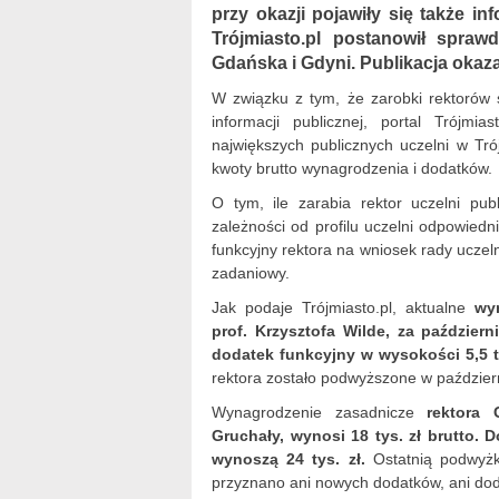
przy okazji pojawiły się także i
Trójmiasto.pl postanowił sprawd
Gdańska i Gdyni. Publikacja okaza
W związku z tym, że zarobki rektorów 
informacji publicznej, portal Trójmi
największych publicznych uczelni w T
kwoty brutto wynagrodzenia i dodatków.
O tym, ile zarabia rektor uczelni pub
zależności od profilu uczelni odpowiedn
funkcyjny rektora na wniosek rady uczel
zadaniowy.
Jak podaje Trójmiasto.pl, aktualne
wyn
prof. Krzysztofa Wilde, za paździer
dodatek funkcyjny w wysokości 5,5 ty
rektora zostało podwyższone w paździer
Wynagrodzenie zasadnicze
rektora 
Gruchały, wynosi 18 tys. zł brutto. 
wynoszą 24 tys. zł.
Ostatnią podwyżk
przyznano ani nowych dodatków, ani do