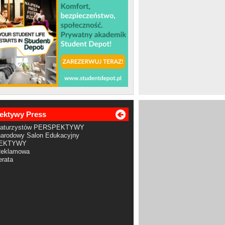
ektywy Press
Maturzystów PERSPEKTYWY
arodowy Salon Edukacyjny
EKTYWY
Reklamowa
rata