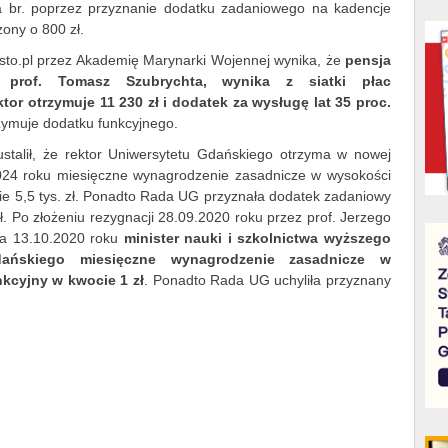
nia br. poprzez przyznanie dodatku zadaniowego na kadencje
ony o 800 zł.
iasto.pl przez Akademię Marynarki Wojennej wynika, że
pensja
ła prof. Tomasz Szubrychta, wynika z siatki płac
or otrzymuje 11 230 zł i dodatek za wysługę lat 35 proc.
rzymuje dodatku funkcyjnego.
ustalił, że rektor Uniwersytetu Gdańskiego otrzyma w nowej
2024 roku miesięczne wynagrodzenie zasadnicze w wysokości
cie 5,5 tys. zł. Ponadto Rada UG przyznała dodatek zadaniowy
ł. Po złożeniu rezygnacji 28.09.2020 roku przez prof. Jerzego
nia 13.10.2020 roku
minister nauki i szkolnictwa wyższego
Gdańskiego miesięczne wynagrodzenie zasadnicze w
nkcyjny w kwocie 1 zł
. Ponadto Rada UG uchyliła przyznany