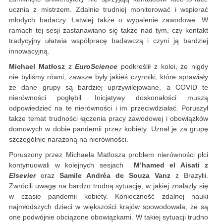
ucznia z mistrzem. Zdalnie trudniej monitorować i wspierać
młodych badaczy. Łatwiej także o wypalenie zawodowe. W
ramach tej sesji zastanawiano się także nad tym, czy kontakt
tradycyjny ułatwia współpracę badawczą i czyni ją bardziej
innowacyjną.
Michael Matłosz
z
EuroScience
podkreślił z kolei, że nigdy
nie byliśmy równi, zawsze były jakieś czynniki, które sprawiały
że dane grupy są bardziej uprzywilejowane, a COVID te
nierówności pogłębił. Inicjatywy doskonałości muszą
odpowiedzieć na te nierówności i im przeciwdziałać. Poruszył
także temat trudności łączenia pracy zawodowej i obowiązków
domowych w dobie pandemii przez kobiety. Uznał je za grupę
szczególnie narażoną na nierówności.
Poruszony przez Michaela Matlosza problem nierówności płci
kontynuowali w kolejnych sesjach
M’hamed el Aisati z
Elsevier
oraz
Samile Andréa de Souza Vanz
z Brazylii.
Zwrócili uwagę na bardzo trudną sytuację, w jakiej znalazły się
w czasie pandemii kobiety. Konieczność zdalnej nauki
najmłodszych dzieci w większości krajów spowodowała, że są
one podwójnie obciążone obowiązkami. W takiej sytuacji trudno