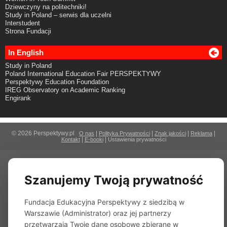
Dziewczyny na politechniki!
Study in Poland – serwis dla uczelni
Interstudent
Strona Fundacji
In English
Study in Poland
Poland International Education Fair PERSPEKTYWY
Perspektywy Education Foundation
IREG Observatory on Academic Ranking
Engirank
© 2026 Perspektywy.pl
|
|
|
|
O nas
Polityka Prywatności
Znak jakości
Reklama
|
|
Kontakt
E-booki
Ustawienia prywatności
Szanujemy Twoją prywatność
Fundacja Edukacyjna Perspektywy z siedzibą w
Warszawie (Administrator) oraz jej partnerzy
przetwarzają Twoje dane osobowe zbierane w