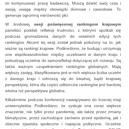
im kontynuować pracę badawczą. Muszą dzielić swój czas i
swoją uwagę między obowiązki domowe i zawodowe. To
generuje ogromną nierówność płci.
W środowej
sesji poświęconej rankingom krajowym
paneliści poddali refleksji trudności, z którymi spotkali się
podczas gromadzenia danych do ostatnich edycji tych
rankingów. Akcent tej sesji został jednak położony na to, jak
ważne są rankingi krajowe. Podkreślono, że budują i utrzymują
one współzawodnictwo między uczelniami w danym kraju i
pobudzają uczelnie do samorefleksji dotyczącej ich rozwoju. Są
także ważnym uzupełnieniem rankingów globalnych. Mają
większy zasięg, klasyfikowana jest w nich większa liczba uczelni
z danego kraju i odnoszą się do lokalnej, bądź krajowej
perspektywy, która dla części odbiorców rankingów jest bardziej
istotna niż perspektywa globalna.
Kilkakrotnie podczas konferencji nawiązywano do trzeciej misji
uniwersytetów. Podkreślano, że zyskuje ona coraz większe
znaczenie, nie tylko przez pandemię, ale także przez zmiany
klimatyczne, przez zachodzące zarówno przed epidemią, jak i
obecnie zjawiska społeczne i napięcia polityczne. Uczelnie