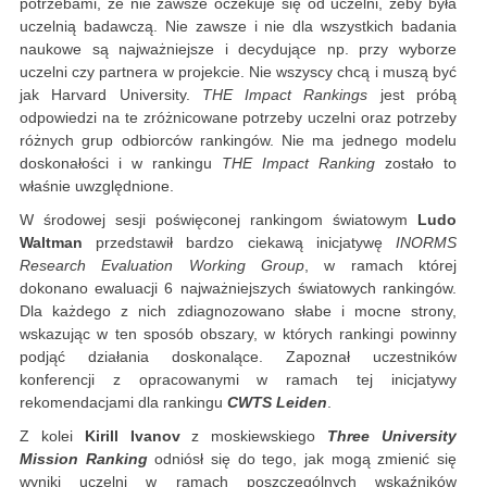
potrzebami, że nie zawsze oczekuje się od uczelni, żeby była
uczelnią badawczą. Nie zawsze i nie dla wszystkich badania
naukowe są najważniejsze i decydujące np. przy wyborze
uczelni czy partnera w projekcie. Nie wszyscy chcą i muszą być
jak Harvard University.
THE Impact Rankings
jest próbą
odpowiedzi na te zróżnicowane potrzeby uczelni oraz potrzeby
różnych grup odbiorców rankingów. Nie ma jednego modelu
doskonałości i w rankingu
THE Impact Ranking
zostało to
właśnie uwzględnione.
W środowej sesji poświęconej rankingom światowym
Ludo
Waltman
przedstawił bardzo ciekawą inicjatywę
INORMS
Research Evaluation Working Group
, w ramach której
dokonano ewaluacji 6 najważniejszych światowych rankingów.
Dla każdego z nich zdiagnozowano słabe i mocne strony,
wskazując w ten sposób obszary, w których rankingi powinny
podjąć działania doskonalące. Zapoznał uczestników
konferencji z opracowanymi w ramach tej inicjatywy
rekomendacjami dla rankingu
CWTS Leiden
.
Z kolei
Kirill Ivanov
z moskiewskiego
Three University
Mission Ranking
odniósł się do tego, jak mogą zmienić się
wyniki uczelni w ramach poszczególnych wskaźników