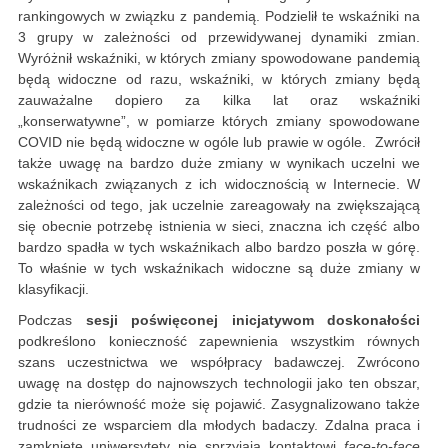
rankingowych w związku z pandemią. Podzielił te wskaźniki na
3 grupy w zależności od przewidywanej dynamiki zmian.
Wyróżnił wskaźniki, w których zmiany spowodowane pandemią
będą widoczne od razu, wskaźniki, w których zmiany będą
zauważalne dopiero za kilka lat oraz wskaźniki
„konserwatywne”, w pomiarze których zmiany spowodowane
COVID nie będą widoczne w ogóle lub prawie w ogóle. Zwrócił
także uwagę na bardzo duże zmiany w wynikach uczelni we
wskaźnikach związanych z ich widocznością w Internecie. W
zależności od tego, jak uczelnie zareagowały na zwiększającą
się obecnie potrzebę istnienia w sieci, znaczna ich część albo
bardzo spadła w tych wskaźnikach albo bardzo poszła w górę.
To właśnie w tych wskaźnikach widoczne są duże zmiany w
klasyfikacji.
Podczas
sesji poświęconej inicjatywom doskonałości
podkreślono konieczność zapewnienia wszystkim równych
szans uczestnictwa we współpracy badawczej. Zwrócono
uwagę na dostęp do najnowszych technologii jako ten obszar,
gdzie ta nierówność może się pojawić. Zasygnalizowano także
trudności ze wsparciem dla młodych badaczy. Zdalna praca i
zamknięte uniwersytety nie sprzyjają kontaktowi
face-to-face