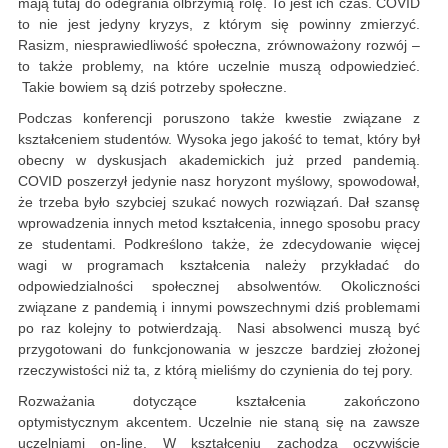
mają tutaj do odegrania olbrzymią rolę. To jest ich czas. COVID
to nie jest jedyny kryzys, z którym się powinny zmierzyć.
Rasizm, niesprawiedliwość społeczna, zrównoważony rozwój –
to także problemy, na które uczelnie muszą odpowiedzieć.
Takie bowiem są dziś potrzeby społeczne.
Podczas konferencji poruszono także kwestie związane z
kształceniem studentów. Wysoka jego jakość to temat, który był
obecny w dyskusjach akademickich już przed pandemią.
COVID poszerzył jedynie nasz horyzont myślowy, spowodował,
że trzeba było szybciej szukać nowych rozwiązań. Dał szansę
wprowadzenia innych metod kształcenia, innego sposobu pracy
ze studentami. Podkreślono także, że zdecydowanie więcej
wagi w programach kształcenia należy przykładać do
odpowiedzialności społecznej absolwentów. Okoliczności
związane z pandemią i innymi powszechnymi dziś problemami
po raz kolejny to potwierdzają. Nasi absolwenci muszą być
przygotowani do funkcjonowania w jeszcze bardziej złożonej
rzeczywistości niż ta, z którą mieliśmy do czynienia do tej pory.
Rozważania dotyczące kształcenia zakończono
optymistycznym akcentem. Uczelnie nie staną się na zawsze
uczelniami on-line. W kształceniu zachodzą oczywiście