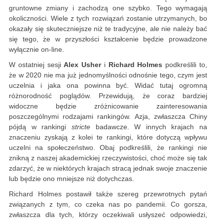
gruntowne zmiany i zachodzą one szybko. Tego wymagają
okoliczności. Wiele z tych rozwiązań zostanie utrzymanych, bo
okazały się skuteczniejsze niż te tradycyjne, ale nie należy bać
się tego, że w przyszłości kształcenie będzie prowadzone
wyłącznie on-line.
W ostatniej sesji
Alex Usher
i
Richard Holmes
podkreślili to,
że w 2020 nie ma już jednomyślności odnośnie tego, czym jest
uczelnia i jaka ona powinna być. Widać tutaj ogromną
różnorodność poglądów. Przewidują, że coraz bardziej
widoczne będzie zróżnicowanie zainteresowania
poszczególnymi rodzajami rankingów. Azja, zwłaszcza Chiny
pójdą w rankingi
stricte
badawcze. W innych krajach na
znaczeniu zyskają z kolei te rankingi, które dotyczą wpływu
uczelni na społeczeństwo. Obaj podkreślili, że rankingi nie
znikną z naszej akademickiej rzeczywistości, choć może się tak
zdarzyć, że w niektórych krajach stracą jednak swoje znaczenie
lub będzie ono mniejsze niż dotychczas.
Richard Holmes postawił także szereg przewrotnych pytań
związanych z tym, co czeka nas po pandemii. Co gorsza,
zwłaszcza dla tych, którzy oczekiwali usłyszeć odpowiedzi,