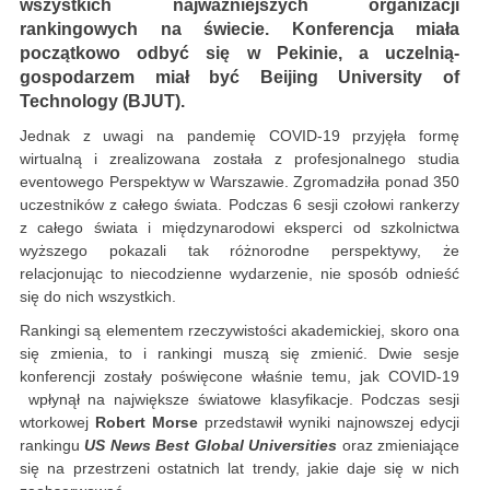
wszystkich najważniejszych organizacji
rankingowych na świecie. Konferencja miała
początkowo odbyć się w Pekinie, a uczelnią-
gospodarzem miał być Beijing University of
Technology (BJUT).
Jednak z uwagi na pandemię COVID-19 przyjęła formę
wirtualną i zrealizowana została z profesjonalnego studia
eventowego Perspektyw w Warszawie. Zgromadziła ponad 350
uczestników z całego świata. Podczas 6 sesji czołowi rankerzy
z całego świata i międzynarodowi eksperci od szkolnictwa
wyższego pokazali tak różnorodne perspektywy, że
relacjonując to niecodzienne wydarzenie, nie sposób odnieść
się do nich wszystkich.
Rankingi są elementem rzeczywistości akademickiej, skoro ona
się zmienia, to i rankingi muszą się zmienić. Dwie sesje
konferencji zostały poświęcone właśnie temu, jak COVID-19
wpłynął na największe światowe klasyfikacje. Podczas sesji
wtorkowej
Robert Morse
przedstawił wyniki najnowszej edycji
rankingu
US News Best Global Universities
oraz zmieniające
się na przestrzeni ostatnich lat trendy, jakie daje się w nich