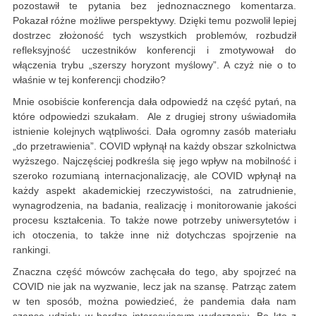
pozostawił te pytania bez jednoznacznego komentarza.
Pokazał różne możliwe perspektywy. Dzięki temu pozwolił lepiej
dostrzec złożoność tych wszystkich problemów, rozbudził
refleksyjność uczestników konferencji i zmotywował do
włączenia trybu „szerszy horyzont myślowy”. A czyż nie o to
właśnie w tej konferencji chodziło?
Mnie osobiście konferencja dała odpowiedź na część pytań, na
które odpowiedzi szukałam. Ale z drugiej strony uświadomiła
istnienie kolejnych wątpliwości. Dała ogromny zasób materiału
„do przetrawienia”. COVID wpłynął na każdy obszar szkolnictwa
wyższego. Najczęściej podkreśla się jego wpływ na mobilność i
szeroko rozumianą internacjonalizację, ale COVID wpłynął na
każdy aspekt akademickiej rzeczywistości, na zatrudnienie,
wynagrodzenia, na badania, realizację i monitorowanie jakości
procesu kształcenia. To także nowe potrzeby uniwersytetów i
ich otoczenia, to także inne niż dotychczas spojrzenie na
rankingi.
Znaczna część mówców zachęcała do tego, aby spojrzeć na
COVID nie jak na wyzwanie, lecz jak na szansę. Patrząc zatem
w ten sposób, można powiedzieć, że pandemia dała nam