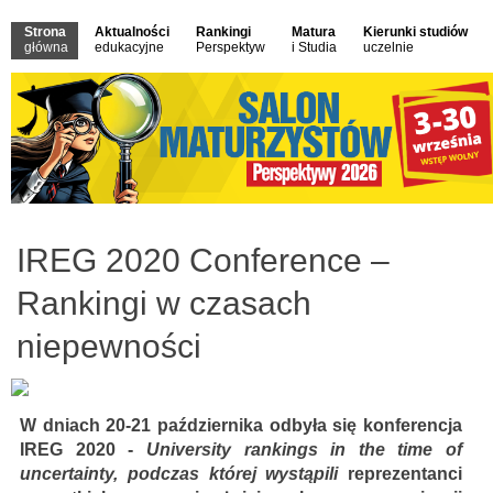
Strona
Aktualności
Rankingi
Matura
Kierunki studiów
główna
edukacyjne
Perspektyw
i Studia
uczelnie
IREG 2020 Conference –
Rankingi w czasach
niepewności
W dniach 20-21 października odbyła się konferencja
IREG 2020 -
University rankings in the time of
uncertainty, podczas której wystąpili
reprezentanci