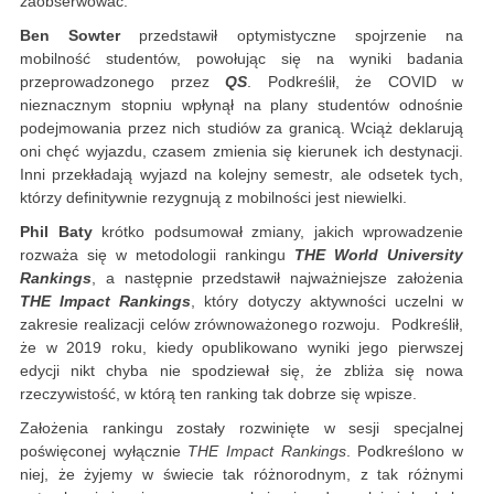
zaobserwować.
Ben Sowter
przedstawił optymistyczne spojrzenie na
mobilność studentów, powołując się na wyniki badania
przeprowadzonego przez
QS
. Podkreślił, że COVID w
nieznacznym stopniu wpłynął na plany studentów odnośnie
podejmowania przez nich studiów za granicą. Wciąż deklarują
oni chęć wyjazdu, czasem zmienia się kierunek ich destynacji.
Inni przekładają wyjazd na kolejny semestr, ale odsetek tych,
którzy definitywnie rezygnują z mobilności jest niewielki.
Phil Baty
krótko podsumował zmiany, jakich wprowadzenie
rozważa się w metodologii rankingu
THE World University
Rankings
, a następnie przedstawił najważniejsze założenia
THE Impact Rankings
, który dotyczy aktywności uczelni w
zakresie realizacji celów zrównoważonego rozwoju. Podkreślił,
że w 2019 roku, kiedy opublikowano wyniki jego pierwszej
edycji nikt chyba nie spodziewał się, że zbliża się nowa
rzeczywistość, w którą ten ranking tak dobrze się wpisze.
Założenia rankingu zostały rozwinięte w sesji specjalnej
poświęconej wyłącznie
THE Impact Rankings
. Podkreślono w
niej, że żyjemy w świecie tak różnorodnym, z tak różnymi