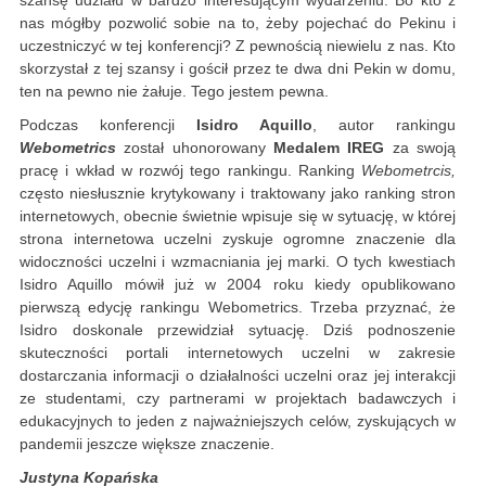
szansę udziału w bardzo interesującym wydarzeniu. Bo kto z
nas mógłby pozwolić sobie na to, żeby pojechać do Pekinu i
uczestniczyć w tej konferencji? Z pewnością niewielu z nas. Kto
skorzystał z tej szansy i gościł przez te dwa dni Pekin w domu,
ten na pewno nie żałuje. Tego jestem pewna.
Podczas konferencji
Isidro Aquillo
, autor rankingu
Webometrics
został uhonorowany
Medalem IREG
za swoją
pracę i wkład w rozwój tego rankingu. Ranking
Webometrcis,
często niesłusznie krytykowany i traktowany jako ranking stron
internetowych, obecnie świetnie wpisuje się w sytuację, w której
strona internetowa uczelni zyskuje ogromne znaczenie dla
widoczności uczelni i wzmacniania jej marki. O tych kwestiach
Isidro Aquillo mówił już w 2004 roku kiedy opublikowano
pierwszą edycję rankingu Webometrics. Trzeba przyznać, że
Isidro doskonale przewidział sytuację. Dziś podnoszenie
skuteczności portali internetowych uczelni w zakresie
dostarczania informacji o działalności uczelni oraz jej interakcji
ze studentami, czy partnerami w projektach badawczych i
edukacyjnych to jeden z najważniejszych celów, zyskujących w
pandemii jeszcze większe znaczenie.
Justyna Kopańska