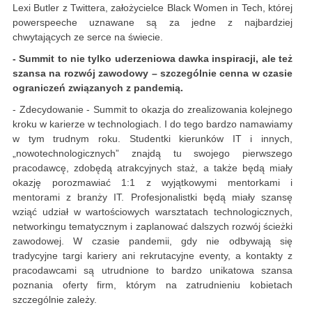
Lexi Butler z Twittera, założycielce Black Women in Tech, której
powerspeeche uznawane są za jedne z najbardziej
chwytających ze serce na świecie.
- Summit to nie tylko uderzeniowa dawka inspiracji, ale też
szansa na rozwój zawodowy – szczególnie cenna w czasie
ograniczeń związanych z pandemią.
- Zdecydowanie - Summit to okazja do zrealizowania kolejnego
kroku w karierze w technologiach. I do tego bardzo namawiamy
w tym trudnym roku. Studentki kierunków IT i innych,
„nowotechnologicznych” znajdą tu swojego pierwszego
pracodawcę, zdobędą atrakcyjnych staż, a także będą miały
okazję porozmawiać 1:1 z wyjątkowymi mentorkami i
mentorami z branży IT. Profesjonalistki będą miały szansę
wziąć udział w wartościowych warsztatach technologicznych,
networkingu tematycznym i zaplanować dalszych rozwój ścieżki
zawodowej. W czasie pandemii, gdy nie odbywają się
tradycyjne targi kariery ani rekrutacyjne eventy, a kontakty z
pracodawcami są utrudnione to bardzo unikatowa szansa
poznania oferty firm, którym na zatrudnieniu kobietach
szczególnie zależy.