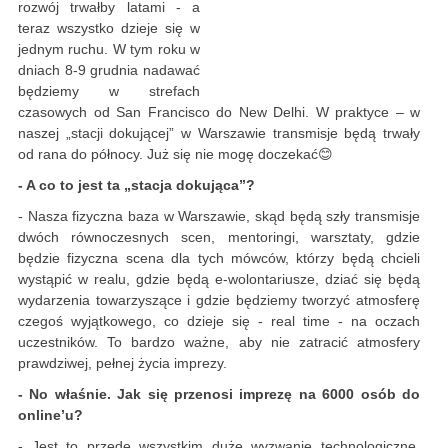
rozwój trwałby latami - a
teraz wszystko dzieje się w
jednym ruchu. W tym roku w
dniach 8-9 grudnia nadawać
będziemy w strefach
czasowych od San Francisco do New Delhi. W praktyce – w
naszej „stacji dokującej” w Warszawie transmisje będą trwały
od rana do północy. Już się nie mogę doczekać😊
- A co to jest ta „stacja dokująca”?
- Nasza fizyczna baza w Warszawie, skąd będą szły transmisje
dwóch równoczesnych scen, mentoringi, warsztaty, gdzie
będzie fizyczna scena dla tych mówców, którzy będą chcieli
wystąpić w realu, gdzie będą e-wolontariusze, dziać się będą
wydarzenia towarzyszące i gdzie będziemy tworzyć atmosferę
czegoś wyjątkowego, co dzieje się - real time - na oczach
uczestników. To bardzo ważne, aby nie zatracić atmosfery
prawdziwej, pełnej życia imprezy.
- No właśnie. Jak się przenosi imprezę na 6000 osób do
online’u?
- Jest to przede wszystkim duże wyzwanie technologiczne.