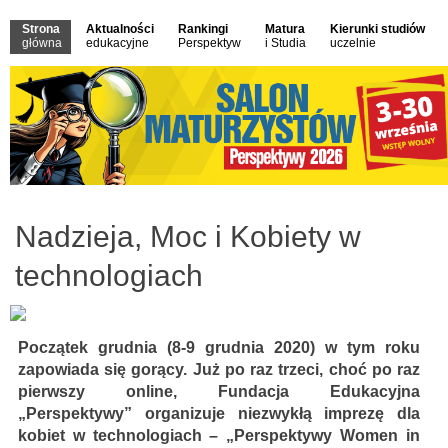
Strona
Aktualności
Rankingi
Matura
Kierunki studiów
główna
edukacyjne
Perspektyw
i Studia
uczelnie
Nadzieja, Moc i Kobiety w
technologiach
Początek grudnia (8-9 grudnia 2020) w tym roku
zapowiada się gorący. Już po raz trzeci, choć po raz
pierwszy online, Fundacja Edukacyjna
„Perspektywy” organizuje niezwykłą imprezę dla
kobiet w technologiach – „Perspektywy Women in