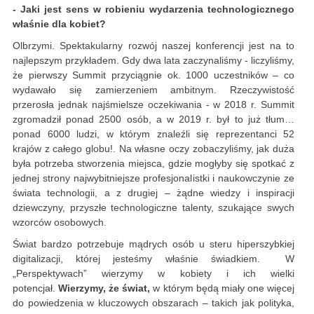
- Jaki jest sens w robieniu wydarzenia technologicznego
właśnie dla kobiet?
Olbrzymi. Spektakularny rozwój naszej konferencji jest na to
najlepszym przykładem. Gdy dwa lata zaczynaliśmy - liczyliśmy,
że pierwszy Summit przyciągnie ok. 1000 uczestników – co
wydawało się zamierzeniem ambitnym. Rzeczywistość
przerosła jednak najśmielsze oczekiwania - w 2018 r. Summit
zgromadził ponad 2500 osób, a w 2019 r. był to już tłum…
ponad 6000 ludzi, w którym znaleźli się reprezentanci 52
krajów z całego globu!. Na własne oczy zobaczyliśmy, jak duża
była potrzeba stworzenia miejsca, gdzie mogłyby się spotkać z
jednej strony najwybitniejsze profesjonalistki i naukowczynie ze
świata technologii, a z drugiej – żądne wiedzy i inspiracji
dziewczyny, przyszłe technologiczne talenty, szukające swych
wzorców osobowych.
Świat bardzo potrzebuje mądrych osób u steru hiperszybkiej
digitalizacji, której jesteśmy właśnie świadkiem. W
„Perspektywach” wierzymy w kobiety i ich wielki
potencjał.
Wierzymy, że świat,
w którym będą miały one więcej
do powiedzenia w kluczowych obszarach – takich jak polityka,