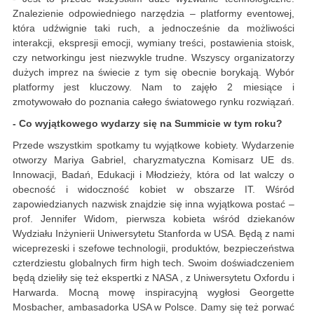
Znalezienie odpowiedniego narzędzia – platformy eventowej,
która udźwignie taki ruch, a jednocześnie da możliwości
interakcji, ekspresji emocji, wymiany treści, postawienia stoisk,
czy networkingu jest niezwykle trudne. Wszyscy organizatorzy
dużych imprez na świecie z tym się obecnie borykają. Wybór
platformy jest kluczowy. Nam to zajęło 2 miesiące i
zmotywowało do poznania całego światowego rynku rozwiązań.
- Co wyjątkowego wydarzy się na Summicie w tym roku?
Przede wszystkim spotkamy tu wyjątkowe kobiety. Wydarzenie
otworzy Mariya Gabriel, charyzmatyczna Komisarz UE ds.
Innowacji, Badań, Edukacji i Młodzieży, która od lat walczy o
obecność i widoczność kobiet w obszarze IT. Wśród
zapowiedzianych nazwisk znajdzie się inna wyjątkowa postać –
prof. Jennifer Widom, pierwsza kobieta wśród dziekanów
Wydziału Inżynierii Uniwersytetu Stanforda w USA. Będą z nami
wiceprezeski i szefowe technologii, produktów, bezpieczeństwa
czterdziestu globalnych firm high tech. Swoim doświadczeniem
będą dzieliły się też ekspertki z NASA , z Uniwersytetu Oxfordu i
Harwarda. Mocną mowę inspiracyjną wygłosi Georgette
Mosbacher, ambasadorka USA w Polsce. Damy się też porwać