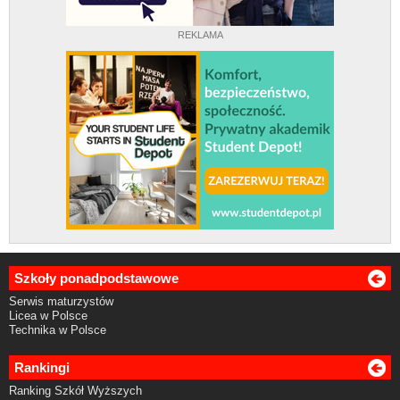
REKLAMA
Szkoły ponadpodstawowe
Serwis maturzystów
Licea w Polsce
Technika w Polsce
Rankingi
Ranking Szkół Wyższych