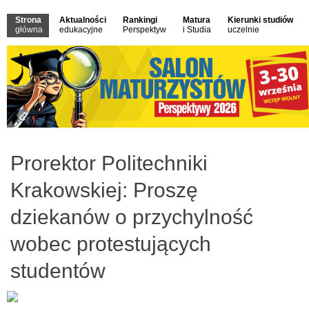
Strona
Aktualności
Rankingi
Matura
Kierunki studiów
główna
edukacyjne
Perspektyw
i Studia
uczelnie
Prorektor Politechniki
Krakowskiej: Proszę
dziekanów o przychylność
wobec protestujących
studentów