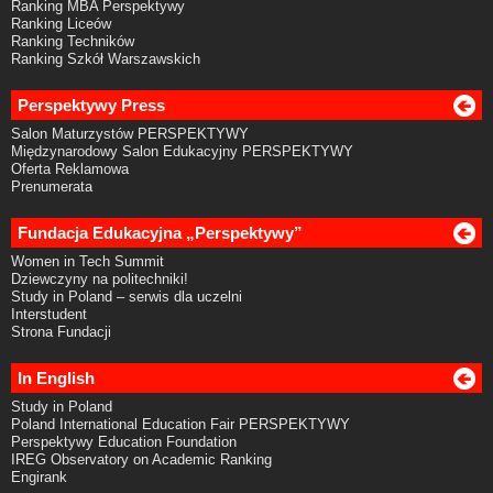
Ranking MBA Perspektywy
Ranking Liceów
Ranking Techników
Ranking Szkół Warszawskich
Perspektywy Press
Salon Maturzystów PERSPEKTYWY
Międzynarodowy Salon Edukacyjny PERSPEKTYWY
Oferta Reklamowa
Prenumerata
Fundacja Edukacyjna „Perspektywy”
Women in Tech Summit
Dziewczyny na politechniki!
Study in Poland – serwis dla uczelni
Interstudent
Strona Fundacji
In English
Study in Poland
Poland International Education Fair PERSPEKTYWY
Perspektywy Education Foundation
IREG Observatory on Academic Ranking
Engirank