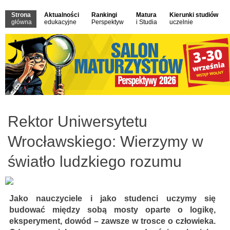
Strona
Aktualności
Rankingi
Matura
Kierunki studiów
główna
edukacyjne
Perspektyw
i Studia
uczelnie
Rektor Uniwersytetu
Wrocławskiego: Wierzymy w
światło ludzkiego rozumu
Jako nauczyciele i jako studenci uczymy się
budować między sobą mosty oparte o logikę,
eksperyment, dowód – zawsze w trosce o człowieka.