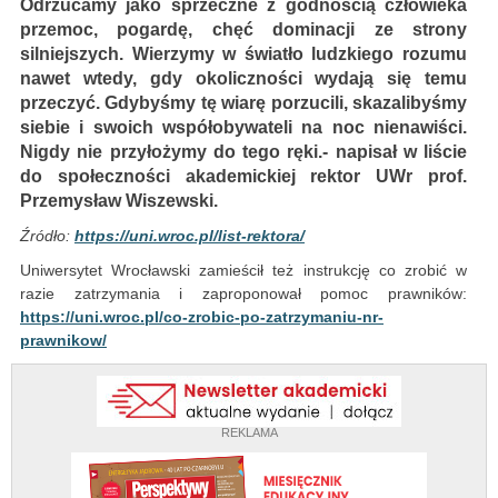
Odrzucamy jako sprzeczne z godnością człowieka
przemoc, pogardę, chęć dominacji ze strony
silniejszych. Wierzymy w światło ludzkiego rozumu
nawet wtedy, gdy okoliczności wydają się temu
przeczyć. Gdybyśmy tę wiarę porzucili, skazalibyśmy
siebie i swoich współobywateli na noc nienawiści.
Nigdy nie przyłożymy do tego ręki.- napisał w liście
do społeczności akademickiej rektor UWr prof.
Przemysław Wiszewski.
Źródło:
https://uni.wroc.pl/list-rektora/
Uniwersytet Wrocławski zamieścił też instrukcję co zrobić w
razie zatrzymania i zaproponował pomoc prawników:
https://uni.wroc.pl/co-zrobic-po-zatrzymaniu-nr-
prawnikow/
REKLAMA