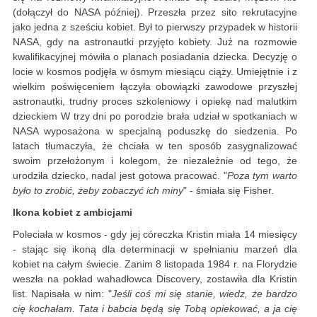
(dołączył do NASA później). Przeszła przez sito rekrutacyjne
jako jedna z sześciu kobiet. Był to pierwszy przypadek w historii
NASA, gdy na astronautki przyjęto kobiety. Już na rozmowie
kwalifikacyjnej mówiła o planach posiadania dziecka. Decyzję o
locie w kosmos podjęła w ósmym miesiącu ciąży. Umiejętnie i z
wielkim poświęceniem łączyła obowiązki zawodowe przyszłej
astronautki, trudny proces szkoleniowy i opiekę nad malutkim
dzieckiem W trzy dni po porodzie brała udział w spotkaniach w
NASA wyposażona w specjalną poduszkę do siedzenia. Po
latach tłumaczyła, że chciała w ten sposób zasygnalizować
swoim przełożonym i kolegom, że niezależnie od tego, że
urodziła dziecko, nadal jest gotowa pracować. "
Poza tym warto
było to zrobić, żeby zobaczyć ich miny
" - śmiała się Fisher.
Ikona kobiet z ambicjami
Poleciała w kosmos - gdy jej córeczka Kristin miała 14 miesięcy
- stając się ikoną dla determinacji w spełnianiu marzeń dla
kobiet na całym świecie. Zanim 8 listopada 1984 r. na Florydzie
weszła na pokład wahadłowca Discovery, zostawiła dla Kristin
list. Napisała w nim: "
Jeśli coś mi się stanie, wiedz, że bardzo
cię kochałam. Tata i babcia będą się Tobą opiekować, a ja cię