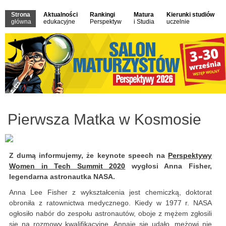
Strona
Aktualności
Rankingi
Matura
Kierunki studiów
główna
edukacyjne
Perspektyw
i Studia
uczelnie
Pierwsza Matka w Kosmosie
Z dumą informujemy, że keynote speech na
Perspektywy
Women in Tech Summit 2020
wygłosi Anna Fisher,
legendarna astronautka NASA.
Anna Lee Fisher z wykształcenia jest chemiczką, doktorat
obroniła z ratownictwa medycznego. Kiedy w 1977 r. NASA
ogłosiło nabór do zespołu astronautów, oboje z mężem zgłosili
się na rozmowy kwalifikacyjne. Annaie się udało, mężowi nie