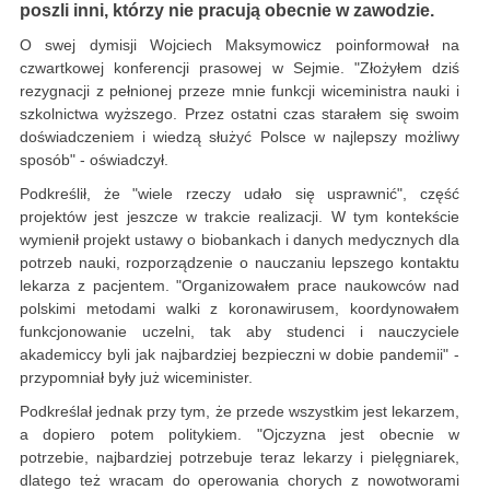
poszli inni, którzy nie pracują obecnie w zawodzie.
O swej dymisji Wojciech Maksymowicz poinformował na
czwartkowej konferencji prasowej w Sejmie. "Złożyłem dziś
rezygnacji z pełnionej przeze mnie funkcji wiceministra nauki i
szkolnictwa wyższego. Przez ostatni czas starałem się swoim
doświadczeniem i wiedzą służyć Polsce w najlepszy możliwy
sposób" - oświadczył.
Podkreślił, że "wiele rzeczy udało się usprawnić", część
projektów jest jeszcze w trakcie realizacji. W tym kontekście
wymienił projekt ustawy o biobankach i danych medycznych dla
potrzeb nauki, rozporządzenie o nauczaniu lepszego kontaktu
lekarza z pacjentem. "Organizowałem prace naukowców nad
polskimi metodami walki z koronawirusem, koordynowałem
funkcjonowanie uczelni, tak aby studenci i nauczyciele
akademiccy byli jak najbardziej bezpieczni w dobie pandemii" -
przypomniał były już wiceminister.
Podkreślał jednak przy tym, że przede wszystkim jest lekarzem,
a dopiero potem politykiem. "Ojczyzna jest obecnie w
potrzebie, najbardziej potrzebuje teraz lekarzy i pielęgniarek,
dlatego też wracam do operowania chorych z nowotworami