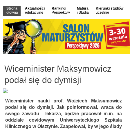
Strona
Aktualności
Rankingi
Matura
Kierunki studiów
główna
edukacyjne
Perspektyw
i Studia
uczelnie
Wiceminister Maksymowicz
podał się do dymisji
Wiceminister nauki prof. Wojciech Maksymowicz
podał się do dymisji. Jak poinformował, wraca do
swego zawodu - lekarza, będzie pracował m.in. na
oddziale covidowym Uniwersyteckiego Szpitala
Klinicznego w Olsztynie. Zaapelował, by w jego ślady