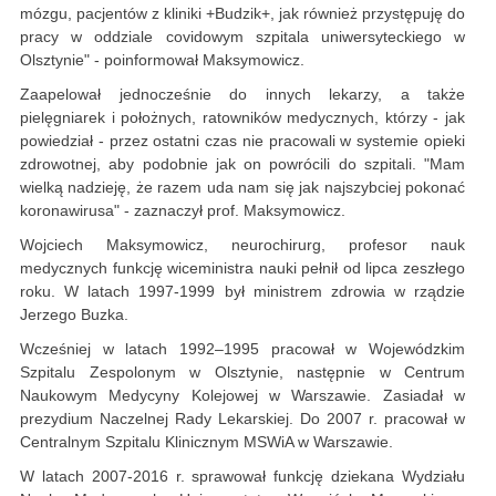
mózgu, pacjentów z kliniki +Budzik+, jak również przystępuję do
pracy w oddziale covidowym szpitala uniwersyteckiego w
Olsztynie" - poinformował Maksymowicz.
Zaapelował jednocześnie do innych lekarzy, a także
pielęgniarek i położnych, ratowników medycznych, którzy - jak
powiedział - przez ostatni czas nie pracowali w systemie opieki
zdrowotnej, aby podobnie jak on powrócili do szpitali. "Mam
wielką nadzieję, że razem uda nam się jak najszybciej pokonać
koronawirusa" - zaznaczył prof. Maksymowicz.
Wojciech Maksymowicz, neurochirurg, profesor nauk
medycznych funkcję wiceministra nauki pełnił od lipca zeszłego
roku. W latach 1997-1999 był ministrem zdrowia w rządzie
Jerzego Buzka.
Wcześniej w latach 1992–1995 pracował w Wojewódzkim
Szpitalu Zespolonym w Olsztynie, następnie w Centrum
Naukowym Medycyny Kolejowej w Warszawie. Zasiadał w
prezydium Naczelnej Rady Lekarskiej. Do 2007 r. pracował w
Centralnym Szpitalu Klinicznym MSWiA w Warszawie.
W latach 2007-2016 r. sprawował funkcję dziekana Wydziału