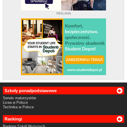
REKLAMA
Szkoły ponadpodstawowe
Serwis maturzystów
Licea w Polsce
Technika w Polsce
Rankingi
Ranking Szkół Wyższych