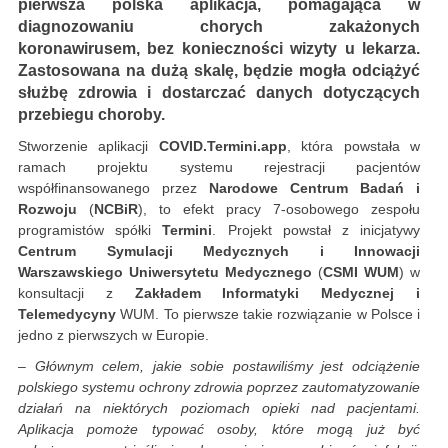
pierwsza polska aplikacja, pomagająca w
diagnozowaniu chorych zakażonych
koronawirusem, bez konieczności wizyty u lekarza.
Zastosowana na dużą skalę, będzie mogła odciążyć
służbę zdrowia i dostarczać danych dotyczących
przebiegu choroby.
Stworzenie aplikacji
COVID.Termini.app
, która powstała w
ramach projektu systemu rejestracji pacjentów
współfinansowanego przez
Narodowe Centrum Badań i
Rozwoju
(
NCBiR
), to efekt pracy 7-osobowego zespołu
programistów spółki
Termini
. Projekt powstał z inicjatywy
Centrum Symulacji Medycznych i Innowacji
Warszawskiego Uniwersytetu Medycznego
(
CSMI WUM
) w
konsultacji z
Zakładem Informatyki Medycznej i
Telemedycyny
WUM. To pierwsze takie rozwiązanie w Polsce i
jedno z pierwszych w Europie.
– Głównym celem, jakie sobie postawiliśmy jest odciążenie
polskiego systemu ochrony zdrowia poprzez zautomatyzowanie
działań na niektórych poziomach opieki nad pacjentami.
Aplikacja pomoże typować osoby, które mogą już być