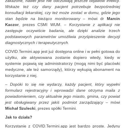
zakażone, nawet jeśli nie odczuwają jeszcze objawów infekcji.
Wskaże też czy dany pacjent potrzebuje bezpośredniej
konsultacji lekarskiej, czy też może zostać w domu, gdzie jego
stan będzie na bieżąco monitorowany –
mówi dr
Marcin
Kaczor
, prezes CSMI WUM.
– Korzystanie z aplikacji nie
zastępuje oczywiście badania, ale dzięki analizie trzech
podstawowych parametrów umożliwia przyśpieszenie decyzji
diagnostycznych i terapeutycznych.
COVID.Termini.app jest już dostępna online i w pełni gotowa do
użytku, ale aktywowana zostanie dopiero wtedy, kiedy w
systemie pojawią się administratorzy (mogą nimi być placówki
medyczne, ale też samorządy), którzy wykupią abonament na
korzystanie z niej.
– Dopóki to się nie wydarzy, każdy pacjent, który wypełni
formularz rejestracyjny i wprowadzi dane otrzyma maila z
powiadomieniem, czy aktualnie jego miasto, gmina, czy powiat
jest obsługiwany przez jakiś podmiot zarządzający –
mówi
Michał Szulecki
, prezes spółki Termini.
Jak to działa?
Korzystanie z COVID.Termini.app jest bardzo proste. Jedyny