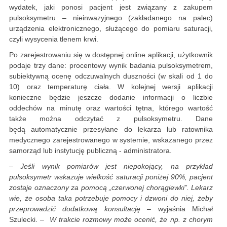
wydatek, jaki ponosi pacjent jest związany z zakupem
pulsoksymetru – nieinwazyjnego (zakładanego na palec)
urządzenia elektronicznego, służącego do pomiaru saturacji,
czyli wysycenia tlenem krwi.
Po zarejestrowaniu się w dostępnej online aplikacji, użytkownik
podaje trzy dane: procentowy wynik badania pulsoksymetrem,
subiektywną ocenę odczuwalnych duszności (w skali od 1 do
10) oraz temperaturę ciała. W kolejnej wersji aplikacji
konieczne będzie jeszcze dodanie informacji o liczbie
oddechów na minutę oraz wartości tętna, którego wartość
także można odczytać z pulsoksymetru. Dane
będą automatycznie przesyłane do lekarza lub ratownika
medycznego zarejestrowanego w systemie, wskazanego przez
samorząd lub instytucję publiczną - administratora.
– Jeśli wynik pomiarów jest niepokojący, na przykład
pulsoksymetr wskazuje wielkość saturacji poniżej 90%, pacjent
zostaje oznaczony za pomocą „czerwonej chorągiewki”. Lekarz
wie, że osoba taka potrzebuje pomocy i dzwoni do niej, żeby
przeprowadzić dodatkową konsultację –
wyjaśnia Michał
Szulecki.
– W trakcie rozmowy może ocenić, że np. z chorym