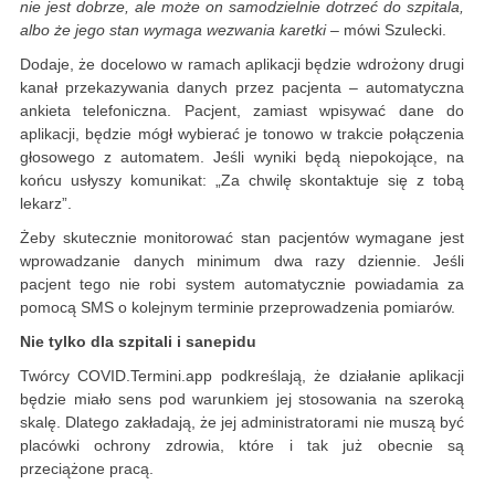
nie jest dobrze, ale może on samodzielnie dotrzeć do szpitala,
albo że jego stan wymaga wezwania karetki –
mówi Szulecki.
Dodaje, że docelowo w ramach aplikacji będzie wdrożony drugi
kanał przekazywania danych przez pacjenta – automatyczna
ankieta telefoniczna. Pacjent, zamiast wpisywać dane do
aplikacji, będzie mógł wybierać je tonowo w trakcie połączenia
głosowego z automatem. Jeśli wyniki będą niepokojące, na
końcu usłyszy komunikat: „Za chwilę skontaktuje się z tobą
lekarz”.
Żeby skutecznie monitorować stan pacjentów wymagane jest
wprowadzanie danych minimum dwa razy dziennie. Jeśli
pacjent tego nie robi system automatycznie powiadamia za
pomocą SMS o kolejnym terminie przeprowadzenia pomiarów.
Nie tylko dla szpitali i sanepidu
Twórcy COVID.Termini.app podkreślają, że działanie aplikacji
będzie miało sens pod warunkiem jej stosowania na szeroką
skalę. Dlatego zakładają, że jej administratorami nie muszą być
placówki ochrony zdrowia, które i tak już obecnie są
przeciążone pracą.