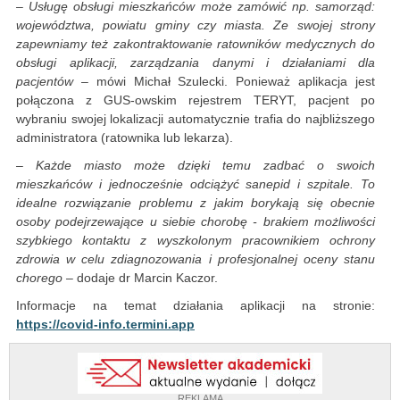
– Usługę obsługi mieszkańców może zamówić np. samorząd:
województwa, powiatu gminy czy miasta. Ze swojej strony
zapewniamy też zakontraktowanie ratowników medycznych do
obsługi aplikacji, zarządzania danymi i działaniami dla
pacjentów –
mówi Michał Szulecki. Ponieważ aplikacja jest
połączona z GUS-owskim rejestrem TERYT, pacjent po
wybraniu swojej lokalizacji automatycznie trafia do najbliższego
administratora (ratownika lub lekarza).
– Każde miasto może dzięki temu zadbać o swoich
mieszkańców i jednocześnie odciążyć sanepid i szpitale. To
idealne rozwiązanie problemu z jakim borykają się obecnie
osoby podejrzewające u siebie chorobę - brakiem możliwości
szybkiego kontaktu z wyszkolonym pracownikiem ochrony
zdrowia w celu zdiagnozowania i profesjonalnej oceny stanu
chorego –
dodaje dr Marcin Kaczor.
Informacje na temat działania aplikacji na stronie:
https://covid-info.termini.app
REKLAMA