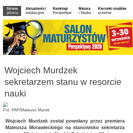
Strona
Aktualności
Rankingi
Matura
Kierunki studiów
główna
edukacyjne
Perspektyw
i Studia
uczelnie
Wojciech Murdzek
sekretarzem stanu w resorcie
nauki
Fot. PAP/Mateusz Marek
Wojciech Murdzek został powołany przez premiera
Mateusza Morawieckiego na stanowisko sekretarza