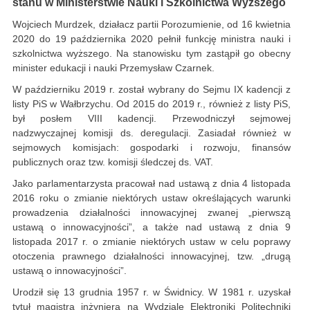
stanu w Ministerstwie Nauki i Szkolnictwa Wyższego
Wojciech Murdzek, działacz partii Porozumienie, od 16 kwietnia
2020 do 19 października 2020 pełnił funkcję ministra nauki i
szkolnictwa wyższego. Na stanowisku tym zastąpił go obecny
minister edukacji i nauki Przemysław Czarnek.
W październiku 2019 r. został wybrany do Sejmu IX kadencji z
listy PiS w Wałbrzychu. Od 2015 do 2019 r., również z listy PiS,
był posłem VIII kadencji. Przewodniczył sejmowej
nadzwyczajnej komisji ds. deregulacji. Zasiadał również w
sejmowych komisjach: gospodarki i rozwoju, finansów
publicznych oraz tzw. komisji śledczej ds. VAT.
Jako parlamentarzysta pracował nad ustawą z dnia 4 listopada
2016 roku o zmianie niektórych ustaw określających warunki
prowadzenia działalności innowacyjnej zwanej „pierwszą
ustawą o innowacyjności”, a także nad ustawą z dnia 9
listopada 2017 r. o zmianie niektórych ustaw w celu poprawy
otoczenia prawnego działalności innowacyjnej, tzw. „drugą
ustawą o innowacyjności”.
Urodził się 13 grudnia 1957 r. w Świdnicy. W 1981 r. uzyskał
tytuł magistra inżyniera na Wydziale Elektroniki Politechniki