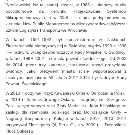
Wrocławskiej. Na tej samej uczelni, w 1988 r., ukończył studia
podyplomowe na kierunku Projektowanie Systemów
Mikroprocesorowych, a w 2008 r. - studia podyplomowe na
kierunku New Public Management w Międzynarodowej Wyższej
Szkole Logistyki i Transportu we Wrocławiu.
W latach 1981-1992 był konstruktorem w Zakładach
Elektrotechniki Motoryzacyjnej w Świdnicy; między 1990 a 1998
r. – radnym, wiceprzewodniczącym Rady Miejskiej w Świdnicy;
w latach 1999-2002 - starostą powiatu świdnickiego. Od 2002
do 2014, przez trzy kadencje, sprawował urząd prezydenta
Świdnicy. Jako prezydent miasta ściśle współpracował z
lokalnymi uczelniami. W latach 2014-2015 był radnym Rady
Powiatu Świdnickiego.
W 2013 r. otrzymał Krzyż Kawalerski Orderu Odrodzenia Polski;
w 2014 r. Samorządowego Oskara – nagrodę im. Grzegorza
Palki; w tym samym roku Złoty Medal im. Jana Kilińskiego za
zasługi dla rzemiosła polskiego oraz Dolnośląskie Gryfy –
Nagrodę Gospodarczą. Kolejno w latach 2012, 2013, 2014
otrzymywał Złote godło QI, Perła QI, a w 2009 r. – Dolnośląski
Klucz Sukcesu.