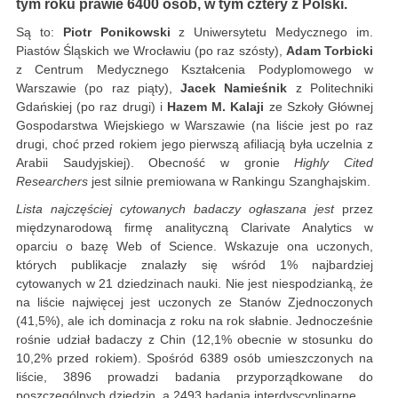
tym roku prawie 6400 osób, w tym cztery z Polski.
Są to:
Piotr Ponikowski
z Uniwersytetu Medycznego im.
Piastów Śląskich we Wrocławiu (po raz szósty),
Adam Torbicki
z Centrum Medycznego Kształcenia Podyplomowego w
Warszawie (po raz piąty),
Jacek Namieśnik
z Politechniki
Gdańskiej (po raz drugi) i
Hazem M. Kalaji
ze Szkoły Głównej
Gospodarstwa Wiejskiego w Warszawie (na liście jest po raz
drugi, choć przed rokiem jego pierwszą afiliacją była uczelnia z
Arabii Saudyjskiej). Obecność w gronie
Highly Cited
Researchers
jest silnie premiowana w Rankingu Szanghajskim.
Lista najczęściej cytowanych badaczy ogłaszana jest
przez
międzynarodową firmę analityczną Clarivate Analytics w
oparciu o bazę Web of Science. Wskazuje ona uczonych,
których publikacje znalazły się wśród 1% najbardziej
cytowanych w 21 dziedzinach nauki. Nie jest niespodzianką, że
na liście najwięcej jest uczonych ze Stanów Zjednoczonych
(41,5%), ale ich dominacja z roku na rok słabnie. Jednocześnie
rośnie udział badaczy z Chin (12,1% obecnie w stosunku do
10,2% przed rokiem). Spośród 6389 osób umieszczonych na
liście, 3896 prowadzi badania przyporządkowane do
poszczególnych dziedzin, a 2493 badania interdyscyplinarne.