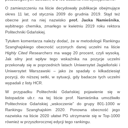
O zamieszczeniu na liście decydowały publikacje obejmujące
okres 11 lat, od stycznia 2009 do grudnia 2019. Stąd też
obecne jest na niej nazwisko
prof. Jacka
Namieśnika
,
wybitnego chemika, zmarłego w kwietniu 2019 roku rektora
Politechniki Gdańskiej.
Tytułem komentarza należy dodać, że w metodologii Rankingu
Szanghajskiego obecność uczonych danej uczelni na liście
Highly Cited Researchers
ma wagę 20 procent, czyli wysoką.
Jak silny jest wpływ tego wskaźnika na pozycje uczelni
przekonały się w poprzednich latach Uniwersytet Jagielloński i
Uniwersytet Warszawski – jako że spadały o kilkadziesiąt
pozycji, do niższej setki, w sytuacji, gdy badacze tych uczelni
wypadali z listy HCR.
W przypadku Politechniki Gdańskiej pojawienie się w
listopadzie ub.r. na tej liście prof. Namieśnika umożliwiło
Politechnice Gdańskiej „wskoczenie” do grupy 801-1000 w
Rankingu Szanghajskim 2020. Ponowna obecność jego
nazwiska na liście 2020 ułatwi PG utrzymanie się w Top-1000
również w przyszłorocznej edycji tego rankingu.