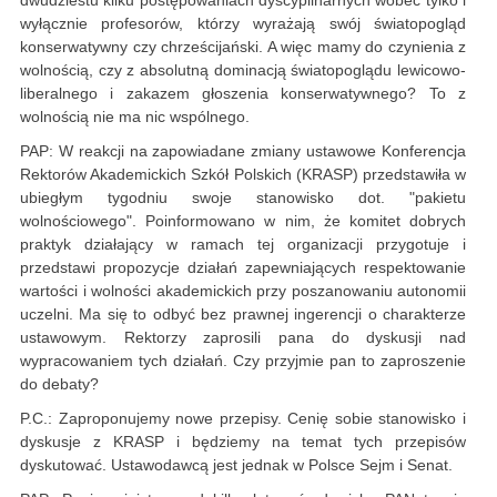
dwudziestu kilku postępowaniach dyscyplinarnych wobec tylko i
wyłącznie profesorów, którzy wyrażają swój światopogląd
konserwatywny czy chrześcijański. A więc mamy do czynienia z
wolnością, czy z absolutną dominacją światopoglądu lewicowo-
liberalnego i zakazem głoszenia konserwatywnego? To z
wolnością nie ma nic wspólnego.
PAP: W reakcji na zapowiadane zmiany ustawowe Konferencja
Rektorów Akademickich Szkół Polskich (KRASP) przedstawiła w
ubiegłym tygodniu swoje stanowisko dot. "pakietu
wolnościowego". Poinformowano w nim, że komitet dobrych
praktyk działający w ramach tej organizacji przygotuje i
przedstawi propozycje działań zapewniających respektowanie
wartości i wolności akademickich przy poszanowaniu autonomii
uczelni. Ma się to odbyć bez prawnej ingerencji o charakterze
ustawowym. Rektorzy zaprosili pana do dyskusji nad
wypracowaniem tych działań. Czy przyjmie pan to zaproszenie
do debaty?
P.C.: Zaproponujemy nowe przepisy. Cenię sobie stanowisko i
dyskusje z KRASP i będziemy na temat tych przepisów
dyskutować. Ustawodawcą jest jednak w Polsce Sejm i Senat.