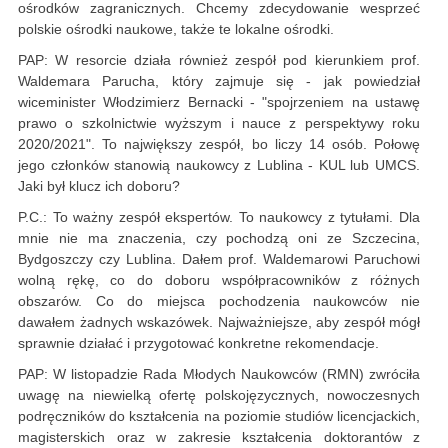
ośrodków zagranicznych. Chcemy zdecydowanie wesprzeć
polskie ośrodki naukowe, także te lokalne ośrodki.
PAP: W resorcie działa również zespół pod kierunkiem prof.
Waldemara Parucha, który zajmuje się - jak powiedział
wiceminister Włodzimierz Bernacki - "spojrzeniem na ustawę
prawo o szkolnictwie wyższym i nauce z perspektywy roku
2020/2021". To największy zespół, bo liczy 14 osób. Połowę
jego członków stanowią naukowcy z Lublina - KUL lub UMCS.
Jaki był klucz ich doboru?
P.C.: To ważny zespół ekspertów. To naukowcy z tytułami. Dla
mnie nie ma znaczenia, czy pochodzą oni ze Szczecina,
Bydgoszczy czy Lublina. Dałem prof. Waldemarowi Paruchowi
wolną rękę, co do doboru współpracowników z różnych
obszarów. Co do miejsca pochodzenia naukowców nie
dawałem żadnych wskazówek. Najważniejsze, aby zespół mógł
sprawnie działać i przygotować konkretne rekomendacje.
PAP: W listopadzie Rada Młodych Naukowców (RMN) zwróciła
uwagę na niewielką ofertę polskojęzycznych, nowoczesnych
podręczników do kształcenia na poziomie studiów licencjackich,
magisterskich oraz w zakresie kształcenia doktorantów z