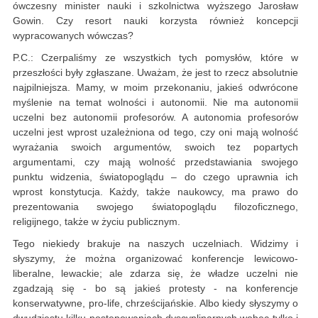
ówczesny minister nauki i szkolnictwa wyższego Jarosław
Gowin. Czy resort nauki korzysta również koncepcji
wypracowanych wówczas?
P.C.: Czerpaliśmy ze wszystkich tych pomysłów, które w
przeszłości były zgłaszane. Uważam, że jest to rzecz absolutnie
najpilniejsza. Mamy, w moim przekonaniu, jakieś odwrócone
myślenie na temat wolności i autonomii. Nie ma autonomii
uczelni bez autonomii profesorów. A autonomia profesorów
uczelni jest wprost uzależniona od tego, czy oni mają wolność
wyrażania swoich argumentów, swoich tez popartych
argumentami, czy mają wolność przedstawiania swojego
punktu widzenia, światopoglądu – do czego uprawnia ich
wprost konstytucja. Każdy, także naukowcy, ma prawo do
prezentowania swojego światopoglądu filozoficznego,
religijnego, także w życiu publicznym.
Tego niekiedy brakuje na naszych uczelniach. Widzimy i
słyszymy, że można organizować konferencje lewicowo-
liberalne, lewackie; ale zdarza się, że władze uczelni nie
zgadzają się - bo są jakieś protesty - na konferencje
konserwatywne, pro-life, chrześcijańskie. Albo kiedy słyszymy o