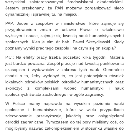
wszystkimi zainteresowanymi środowiskami akademickimi.
Jestem przekonany, że PAN możemy zorganizować nieco
dynamiczniej i sprawniej tu, na miejscu.
PAP: Jeden z zespołów w ministerstwie, które zajmuje się
przygotowaniem zmian w ustawie Prawo o szkolnictwie
wyższym i nauce, zajmuje się kwestią nauk humanistycznych i
społecznych. Kieruje nim dr hab. Paweł Skrzydlewski. Kiedy
poznamy wyniki prac tego zespołu i na czym się on skupia?
P.C.: Na efekty pracy trzeba poczekać kilka tygodni. Materia
jest bardzo poważna. Zespół pracuje nad kwestią punktowania
czasopism i wydawnictw z zakresu tych nauk. Generalnie
chodzi o to, żeby wydobyć to, co jest potencjałem również
lokalnych ośrodków polskich ośrodków humanistycznych oraz
skończyć z kompleksami wobec humanistyki i nauk
społecznych świata zachodniego i w ogóle zagranicy.
W Polsce mamy naprawdę na wysokim poziomie nauki
społeczne i humanistyczne, które w wielu przypadkach
zdecydowanie przewyższają jakością oraz osiągnięciami
ośrodki zagraniczne. Tymczasem do tej pory mieliśmy coś, co
moglibyśmy nazwać zakompleksieniem w stosunku właśnie do