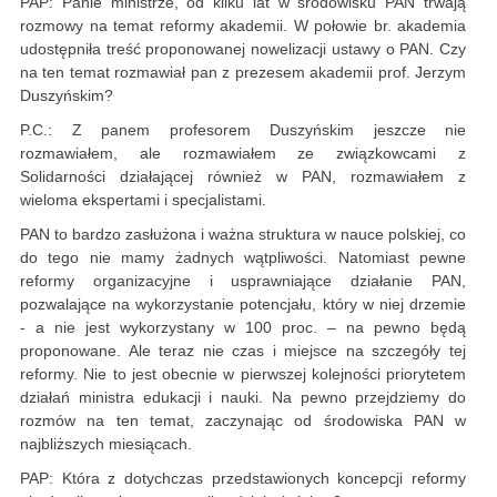
PAP: Panie ministrze, od kilku lat w środowisku PAN trwają
rozmowy na temat reformy akademii. W połowie br. akademia
udostępniła treść proponowanej nowelizacji ustawy o PAN. Czy
na ten temat rozmawiał pan z prezesem akademii prof. Jerzym
Duszyńskim?
P.C.: Z panem profesorem Duszyńskim jeszcze nie
rozmawiałem, ale rozmawiałem ze związkowcami z
Solidarności działającej również w PAN, rozmawiałem z
wieloma ekspertami i specjalistami.
PAN to bardzo zasłużona i ważna struktura w nauce polskiej, co
do tego nie mamy żadnych wątpliwości. Natomiast pewne
reformy organizacyjne i usprawniające działanie PAN,
pozwalające na wykorzystanie potencjału, który w niej drzemie
- a nie jest wykorzystany w 100 proc. – na pewno będą
proponowane. Ale teraz nie czas i miejsce na szczegóły tej
reformy. Nie to jest obecnie w pierwszej kolejności priorytetem
działań ministra edukacji i nauki. Na pewno przejdziemy do
rozmów na ten temat, zaczynając od środowiska PAN w
najbliższych miesiącach.
PAP: Która z dotychczas przedstawionych koncepcji reformy