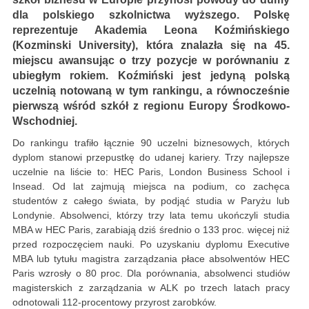
dla polskiego szkolnictwa wyższego. Polskę
reprezentuje Akademia Leona Koźmińskiego
(Kozminski University), która znalazła się na 45.
miejscu awansując o trzy pozycje w porównaniu z
ubiegłym rokiem. Koźmiński jest jedyną polską
uczelnią notowaną w tym rankingu, a równocześnie
pierwszą wśród szkół z regionu Europy Środkowo-
Wschodniej.
Do rankingu trafiło łącznie 90 uczelni biznesowych, których
dyplom stanowi przepustkę do udanej kariery. Trzy najlepsze
uczelnie na liście to: HEC Paris, London Business School i
Insead. Od lat zajmują miejsca na podium, co zachęca
studentów z całego świata, by podjąć studia w Paryżu lub
Londynie. Absolwenci, którzy trzy lata temu ukończyli studia
MBA w HEC Paris, zarabiają dziś średnio o 133 proc. więcej niż
przed rozpoczęciem nauki. Po uzyskaniu dyplomu Executive
MBA lub tytułu magistra zarządzania płace absolwentów HEC
Paris wzrosły o 80 proc. Dla porównania, absolwenci studiów
magisterskich z zarządzania w ALK po trzech latach pracy
odnotowali 112-procentowy przyrost zarobków.