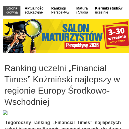
Strona
Aktualności
Rankingi
Matura
Kierunki studiów
główna
edukacyjne
Perspektyw
i Studia
uczelnie
Ranking uczelni „Financial
Times” Koźmiński najlepszy w
regionie Europy Środkowo-
Wschodniej
Tegoroczny ranking „Financial Times” najlepszych
szkół biznesu w Europie przynosi powody do dumy