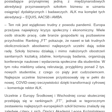
posiadające przynajmniej jedną z międzynarodowych
akredytacji przyznawanych szkołom biznesu w uznaniu
osiągnięć dydaktycznych i badawczych. ALK ma komplet tych
akredytacji – EQUIS, AACSB i AMBA.
– Ten rok jest wyjątkowo trudny z powodu pandemii. Europa
przeżywa największy kryzys społeczny i ekonomiczny. Wiele
osób straciło pracę, całe branże gospodarki są pozbawione
przychodów. Ranking „FT” pokazuje, że nawet w tak trudnych
okolicznościach absolwenci najlepszych uczelni dają sobie
radę. Szkoły biznesu działają i mimo nałożonych obostrzeń
sanitarnych kształcą zdalnie, kontynuują badania, organizują
konferencje naukowe i wydarzenia społeczne dla studentów. W
tym roku mieliśmy udaną rekrutację, przyjęliśmy ponad 2 tys.
nowych studentów, z czego co piąty jest cudzoziemcem.
Najlepsze uczelnie biznesowe przystosowały się w pełni do
nowej, COVID-owej rzeczywistości dzięki transformacji cyfrowej
– komentuje rektor ALK.
Uczelnie z Europy Środkowej i Wschodniej coraz skuteczniej
przebijają się w rankingach „FT”, jednak w tegorocznym
zestawieniu najlepszych europejskich szkół biznesu znalazły się
zaledwie cztery z nich. Oprócz Akademii Leona Koźmińskiego