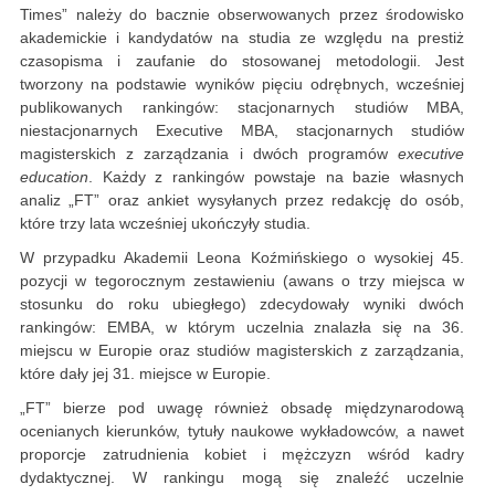
Times” należy do bacznie obserwowanych przez środowisko
akademickie i kandydatów na studia ze względu na prestiż
czasopisma i zaufanie do stosowanej metodologii. Jest
tworzony na podstawie wyników pięciu odrębnych, wcześniej
publikowanych rankingów: stacjonarnych studiów MBA,
niestacjonarnych Executive MBA, stacjonarnych studiów
magisterskich z zarządzania i dwóch programów
executive
education
. Każdy z rankingów powstaje na bazie własnych
analiz „FT” oraz ankiet wysyłanych przez redakcję do osób,
które trzy lata wcześniej ukończyły studia.
W przypadku Akademii Leona Koźmińskiego o wysokiej 45.
pozycji w tegorocznym zestawieniu (awans o trzy miejsca w
stosunku do roku ubiegłego) zdecydowały wyniki dwóch
rankingów: EMBA, w którym uczelnia znalazła się na 36.
miejscu w Europie oraz studiów magisterskich z zarządzania,
które dały jej 31. miejsce w Europie.
„FT” bierze pod uwagę również obsadę międzynarodową
ocenianych kierunków, tytuły naukowe wykładowców, a nawet
proporcje zatrudnienia kobiet i mężczyzn wśród kadry
dydaktycznej. W rankingu mogą się znaleźć uczelnie