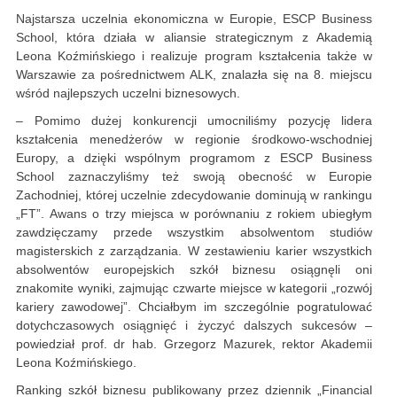
Najstarsza uczelnia ekonomiczna w Europie, ESCP Business
School, która działa w aliansie strategicznym z Akademią
Leona Koźmińskiego i realizuje program kształcenia także w
Warszawie za pośrednictwem ALK, znalazła się na 8. miejscu
wśród najlepszych uczelni biznesowych.
– Pomimo dużej konkurencji umocniliśmy pozycję lidera
kształcenia menedżerów w regionie środkowo-wschodniej
Europy, a dzięki wspólnym programom z ESCP Business
School zaznaczyliśmy też swoją obecność w Europie
Zachodniej, której uczelnie zdecydowanie dominują w rankingu
„FT”. Awans o trzy miejsca w porównaniu z rokiem ubiegłym
zawdzięczamy przede wszystkim absolwentom studiów
magisterskich z zarządzania. W zestawieniu karier wszystkich
absolwentów europejskich szkół biznesu osiągnęli oni
znakomite wyniki, zajmując czwarte miejsce w kategorii „rozwój
kariery zawodowej”. Chciałbym im szczególnie pogratulować
dotychczasowych osiągnięć i życzyć dalszych sukcesów –
powiedział prof. dr hab. Grzegorz Mazurek, rektor Akademii
Leona Koźmińskiego.
Ranking szkół biznesu publikowany przez dziennik „Financial