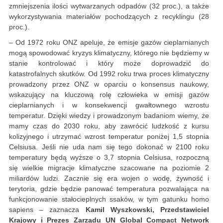
zmniejszenia ilości wytwarzanych odpadów (32 proc.), a także
wykorzystywania materiałów pochodzących z recyklingu (28
proc.).
– Od 1972 roku ONZ apeluje, że emisje gazów cieplarnianych
mogą spowodować kryzys klimatyczny, którego nie będziemy w
stanie kontrolować i który może doprowadzić do
katastrofalnych skutków. Od 1992 roku trwa proces klimatyczny
prowadzony przez ONZ w oparciu o konsensus naukowy,
wskazujący na kluczową rolę człowieka w emisji gazów
cieplarnianych i w konsekwencji gwałtownego wzrostu
temperatur. Dzięki wiedzy i prowadzonym badaniom wiemy, że
mamy czas do 2030 roku, aby zawrócić ludzkość z kursu
kolizyjnego i utrzymać wzrost temperatur poniżej 1,5 stopnia
Celsiusa. Jeśli nie uda nam się tego dokonać w 2100 roku
temperatury będą wyższe o 3,7 stopnia Celsiusa, rozpoczną
się wielkie migracje klimatyczne szacowane na poziomie 2
miliardów ludzi. Zacznie się era wojen o wodę, żywność i
terytoria, gdzie będzie panować temperatura pozwalająca na
funkcjonowanie stałocieplnych ssaków, w tym gatunku homo
sapiens – zaznacza
Kamil Wyszkowski, Przedstawiciel
Krajowy i Prezes Zarządu UN Global Compact Network