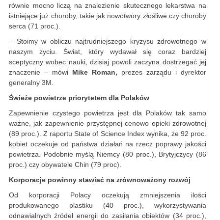
równie mocno liczą na znalezienie skutecznego lekarstwa na
istniejące już choroby, takie jak nowotwory złośliwe czy choroby
serca (71 proc.).
– Stoimy w obliczu najtrudniejszego kryzysu zdrowotnego w
naszym życiu. Świat, który wydawał się coraz bardziej
sceptyczny wobec nauki, dzisiaj powoli zaczyna dostrzegać jej
znaczenie – mówi
Mike Roman,
prezes zarządu i dyrektor
generalny 3M.
Świeże powietrze priorytetem dla Polaków
Zapewnienie czystego powietrza jest dla Polaków tak samo
ważne, jak zapewnienie przystępnej cenowo opieki zdrowotnej
(89 proc.). Z raportu State of Science Index wynika, że 92 proc.
kobiet oczekuje od państwa działań na rzecz poprawy jakości
powietrza. Podobnie myślą Niemcy (80 proc.), Brytyjczycy (86
proc.) czy obywatele Chin (79 proc).
Korporacje powinny stawiać na zrównoważony rozwój
Od korporacji Polacy oczekują zmniejszenia ilości
produkowanego plastiku (40 proc.), wykorzystywania
odnawialnych źródeł energii do zasilania obiektów (34 proc.),