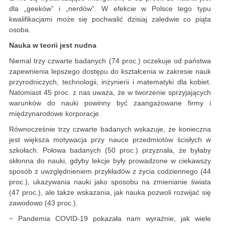
dla „geeków” i „nerdów”. W efekcie w Polsce tego typu
kwalifikacjami może się pochwalić dzisiaj zaledwie co piąta
osoba.
Nauka w teorii jest nudna
Niemal trzy czwarte badanych (74 proc.) oczekuje od państwa
zapewnienia lepszego dostępu do kształcenia w zakresie nauk
przyrodniczych, technologii, inżynierii i matematyki dla kobiet.
Natomiast 45 proc. z nas uważa, że w tworzenie sprzyjających
warunków do nauki powinny być zaangażowane firmy i
międzynarodowe korporacje.
Równocześnie trzy czwarte badanych wskazuje, że konieczna
jest większa motywacja przy nauce przedmiotów ścisłych w
szkołach. Połowa badanych (50 proc.) przyznała, że byłaby
skłonna do nauki, gdyby lekcje były prowadzone w ciekawszy
sposób z uwzględnieniem przykładów z życia codziennego (44
proc.), ukazywania nauki jako sposobu na zmienianie świata
(47 proc.), ale także wskazania, jak nauka pozwoli rozwijać się
zawodowo (43 proc.).
− Pandemia COVID-19 pokazała nam wyraźnie, jak wiele