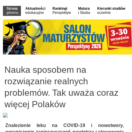
Strona
Aktualności
Rankingi
Matura
Kierunki studiów
główna
edukacyjne
Perspektyw
i Studia
uczelnie
Nauka sposobem na
rozwiązanie realnych
problemów. Tak uważa coraz
więcej Polaków
Znalezienie leku na COVID-19 i nowotwory,
ograniczenie zanieczyszczeń powietrza i stosowania