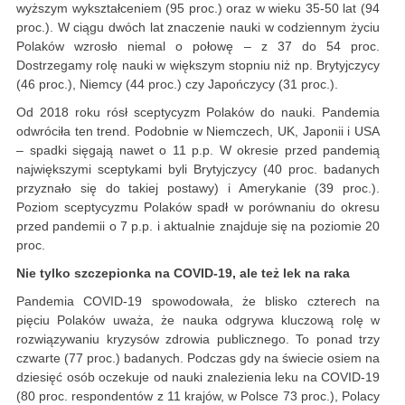
wyższym wykształceniem (95 proc.) oraz w wieku 35-50 lat (94
proc.). W ciągu dwóch lat znaczenie nauki w codziennym życiu
Polaków wzrosło niemal o połowę – z 37 do 54 proc.
Dostrzegamy rolę nauki w większym stopniu niż np. Brytyjczycy
(46 proc.), Niemcy (44 proc.) czy Japończycy (31 proc.).
Od 2018 roku rósł sceptycyzm Polaków do nauki. Pandemia
odwróciła ten trend. Podobnie w Niemczech, UK, Japonii i USA
– spadki sięgają nawet o 11 p.p. W okresie przed pandemią
największymi sceptykami byli Brytyjczycy (40 proc. badanych
przyznało się do takiej postawy) i Amerykanie (39 proc.).
Poziom sceptycyzmu Polaków spadł w porównaniu do okresu
przed pandemii o 7 p.p. i aktualnie znajduje się na poziomie 20
proc.
Nie tylko szczepionka na COVID-19, ale też lek na raka
Pandemia COVID-19 spowodowała, że blisko czterech na
pięciu Polaków uważa, że nauka odgrywa kluczową rolę w
rozwiązywaniu kryzysów zdrowia publicznego. To ponad trzy
czwarte (77 proc.) badanych. Podczas gdy na świecie osiem na
dziesięć osób oczekuje od nauki znalezienia leku na COVID-19
(80 proc. respondentów z 11 krajów, w Polsce 73 proc.), Polacy