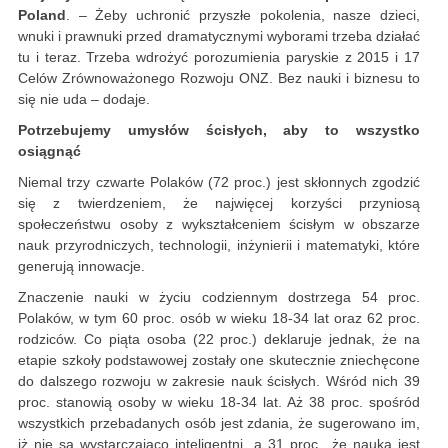
Poland
. – Żeby uchronić przyszłe pokolenia, nasze dzieci,
wnuki i prawnuki przed dramatycznymi wyborami trzeba działać
tu i teraz. Trzeba wdrożyć porozumienia paryskie z 2015 i 17
Celów Zrównoważonego Rozwoju ONZ. Bez nauki i biznesu to
się nie uda – dodaje.
Potrzebujemy umysłów ścisłych
, aby to wszystko
osiągnąć
Niemal trzy czwarte Polaków (72 proc.) jest skłonnych zgodzić
się z twierdzeniem, że najwięcej korzyści przyniosą
społeczeństwu osoby z wykształceniem ścisłym w obszarze
nauk przyrodniczych, technologii, inżynierii i matematyki, które
generują innowacje.
Znaczenie nauki w życiu codziennym dostrzega 54 proc.
Polaków, w tym 60 proc. osób w wieku 18-34 lat oraz 62 proc.
rodziców. Co piąta osoba (22 proc.) deklaruje jednak, że na
etapie szkoły podstawowej zostały one skutecznie zniechęcone
do dalszego rozwoju w zakresie nauk ścisłych. Wśród nich 39
proc. stanowią osoby w wieku 18-34 lat. Aż 38 proc. spośród
wszystkich przebadanych osób jest zdania, że sugerowano im,
iż nie są wystarczająco inteligentni, a 31 proc., że nauka jest