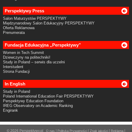
Perspektywy Press
Salon Maturzystów PERSPEKTYWY
Międzynarodowy Salon Edukacyjny PERSPEKTYWY
Oferta Reklamowa
Prenumerata
Fundacja Edukacyjna „Perspektywy”
Women in Tech Summit
Dziewczyny na politechniki!
Study in Poland – serwis dla uczelni
Interstudent
Strona Fundacji
In English
Study in Poland
Poland International Education Fair PERSPEKTYWY
Perspektywy Education Foundation
IREG Observatory on Academic Ranking
Engirank
© 2026 Perspektywy.pl
|
|
|
|
O nas
Polityka Prywatności
Znak jakości
Reklama