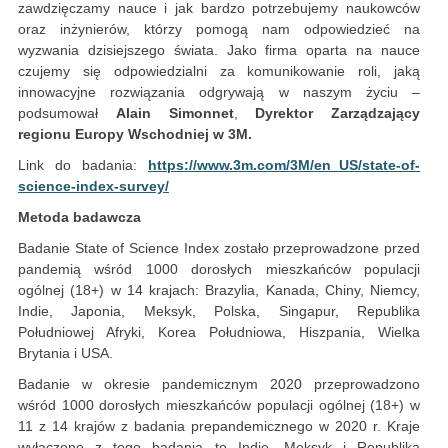
zawdzięczamy nauce i jak bardzo potrzebujemy naukowców
oraz inżynierów, którzy pomogą nam odpowiedzieć na
wyzwania dzisiejszego świata. Jako firma oparta na nauce
czujemy się odpowiedzialni za komunikowanie roli, jaką
innowacyjne rozwiązania odgrywają w naszym życiu –
podsumował
Alain Simonnet
,
Dyrektor Zarządzający
regionu Europy Wschodniej w 3M.
Link do badania:
https://www.3m.com/3M/en_US/state-of-
science-index-survey/
Metoda badawcza
Badanie State of Science Index zostało przeprowadzone przed
pandemią wśród 1000 dorosłych mieszkańców populacji
ogólnej (18+) w 14 krajach: Brazylia, Kanada, Chiny, Niemcy,
Indie, Japonia, Meksyk, Polska, Singapur, Republika
Południowej Afryki, Korea Południowa, Hiszpania, Wielka
Brytania i USA.
Badanie w okresie pandemicznym 2020 przeprowadzono
wśród 1000 dorosłych mieszkańców populacji ogólnej (18+) w
11 z 14 krajów z badania prepandemicznego w 2020 r. Kraje
wyłączone z tego badania to Indie, Meksyk i Republika