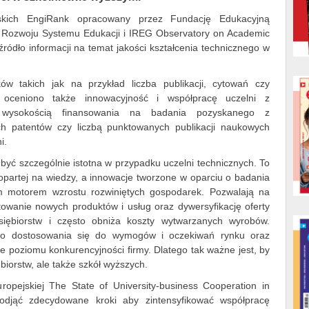
rskich EngiRank opracowany przez Fundację Edukacyjną
 Rozwoju Systemu Edukacji i IREG Observatory on Academic
ródło informacji na temat jakości kształcenia technicznego w
ów takich jak na przykład liczba publikacji, cytowań czy
 oceniono także innowacyjność i współpracę uczelni z
n. wysokością finansowania na badania pozyskanego z
ych patentów czy liczbą punktowanych publikacji naukowych
i.
 być szczególnie istotna w przypadku uczelni technicznych. To
 opartej na wiedzy, a innowacje tworzone w oparciu o badania
 motorem wzrostu rozwiniętych gospodarek. Pozwalają na
ktowanie nowych produktów i usług oraz dywersyfikację oferty
iębiorstw i często obniża koszty wytwarzanych wyrobów.
ego dostosowania się do wymogów i oczekiwań rynku oraz
nie poziomu konkurencyjności firmy. Dlatego tak ważne jest, by
biorstw, ale także szkół wyższych.
ropejskiej The State of University-business Cooperation in
odjąć zdecydowane kroki aby zintensyfikować współpracę