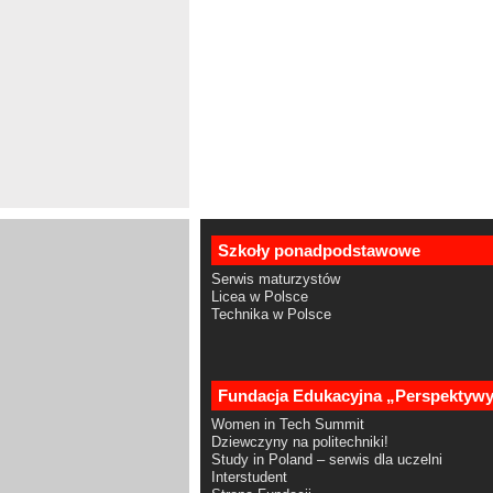
Szkoły ponadpodstawowe
Serwis maturzystów
Licea w Polsce
Technika w Polsce
Fundacja Edukacyjna „Perspektyw
Women in Tech Summit
Dziewczyny na politechniki!
Study in Poland – serwis dla uczelni
Interstudent