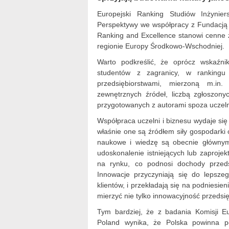
Europejski Ranking Studiów Inżynie
Perspektywy we współpracy z Fundacją
Ranking and Excellence stanowi cenne ź
regionie Europy Środkowo-Wschodniej.
Warto podkreślić, że oprócz wskaźnik
studentów z zagranicy, w rankingu
przedsiębiorstwami, mierzoną m.i
zewnętrznych źródeł, liczbą zgłoszon
przygotowanych z autorami spoza uczeln
Współpraca uczelni i biznesu wydaje się
właśnie one są źródłem siły gospodarki
naukowe i wiedzę są obecnie głównym
udoskonalenie istniejących lub zaproje
na rynku, co podnosi dochody przeds
Innowacje przyczyniają się do lepsz
klientów, i przekładają się na podniesie
mierzyć nie tylko innowacyjność przedsię
Tym bardziej, że z badania Komisji Eu
Poland wynika, że Polska powinna p