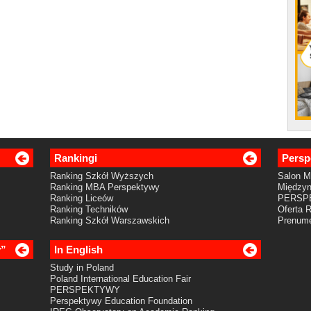
Rankingi
Persp
Ranking Szkół Wyższych
Salon 
Ranking MBA Perspektywy
Międzyn
Ranking Liceów
PERSP
Ranking Techników
Oferta 
Ranking Szkół Warszawskich
Prenume
y”
In English
Study in Poland
Poland International Education Fair
PERSPEKTYWY
Perspektywy Education Foundation