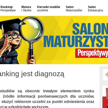
Rankingi
Matura
Kierunki studiów
Salon
Salon
Perspektyw
i Studia
uczelnie
Maturzystów
Edukacyjny
nking jest diagnozą
 studiów są obecnie trwałym elementem rynku
 źródło informacji porównawczych dla uczniów,
 służyć rektorom uczelni za punkt odniesienia oraz
ści w szkolnictwie wyższym.