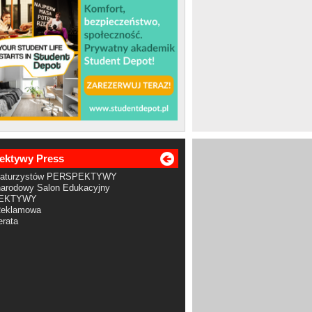
ektywy Press
Maturzystów PERSPEKTYWY
arodowy Salon Edukacyjny
EKTYWY
Reklamowa
rata