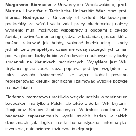
Małgorzata Biernacka
z Uniwersytetu Wrocławskiego,
prof.
Martina Lindorfer
z Technische Universität Wien oraz prof.
Blanca Rodriguez
z University of Oxford. Naukowczynie
podkreśliły, że wśród wielu zalet pracy akademickiej należy
wymienić m.in. możliwość współpracy z osobami z całego
świata, możliwość mentoringu, udział w badaniach, pracę, którą
można traktować jak hobby, wolność intelektualną. Uznały
jednak, że z perspektywy czasu nie widzą szczególnych zmian
pod względem liczby kobiet w środowisku naukowym czy liczby
studentek na kierunkach technicznych. Wyjątkiem jest Wlk.
Brytania, gdzie zaszła duża poprawa pod tym względem, a
także wzrosła świadomość, że więcej kobiet powinno
reprezentować kierunki techniczne i zajmować wysokie pozycje
na uczelniach.
Platforma internetowa umożliwiła wzięcie udziału w seminarium
badaczkom nie tylko z Polski, ale także z Serbii, Wlk. Brytanii,
Rosji oraz Stanów Zjednoczonych. W trakcie spotkania 16
badaczek zaprezentowało wyniki swoich badań w takich
dziedzinach jak logika, nauki humanistyczne, informatyka,
inżynieria, data science i sztuczna inteligencja.