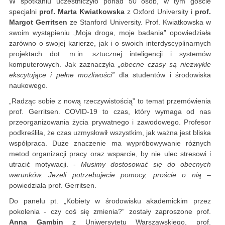
W spotkaniu uczestniczyło ponad 50 osób, w tym goście
specjalni
prof. Marta Kwiatkowska
z Oxford University i
prof.
Margot Gerritsen
ze Stanford University. Prof. Kwiatkowska w
swoim wystąpieniu „Moja droga, moje badania” opowiedziała
zarówno o swojej karierze, jak i o swoich interdyscyplinarnych
projektach dot. m.in. sztucznej inteligencji i systemów
komputerowych. Jak zaznaczyła
„obecne czasy są niezwykle
ekscytujące i pełne możliwości”
dla studentów i środowiska
naukowego.
„Radząc sobie z nową rzeczywistością” to temat przemówienia
prof. Gerritsen. COVID-19 to czas, który wymaga od nas
przeorganizowania życia prywatnego i zawodowego. Profesor
podkreśliła, że czas uzmysłowił wszystkim, jak ważna jest bliska
współpraca. Duże znaczenie ma wypróbowywanie różnych
metod organizacji pracy oraz wsparcie, by nie ulec stresowi i
utracić motywacji.
- Musimy dostosować się do obecnych
warunków. Jeżeli potrzebujecie pomocy, proście o nią
–
powiedziała prof. Gerritsen.
Do panelu pt. „Kobiety w środowisku akademickim przez
pokolenia - czy coś się zmienia?” zostały zaproszone prof.
Anna Gambin
z Uniwersytetu Warszawskiego, prof.