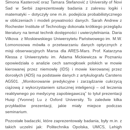
Simona Kasterović oraz Tamara Stefanović z University of Novi
Sad w Serbii zaprezentowały badania z zakresu logiki i
matematyki – dotyczyły one m.in. podejścia probabilistycznego
w obliczeniach i modeli prywatności danych. Sarah Andrew z
Rochester Institute of Technology dokonała krótkiego przeglądu
literatury na temat technik dostępności i uwierzytelniania. Daria
Vilkova z Moskiewskiego Uniwersytetu Państwowego im. M.W.
Łomonosowa mówiła o przetwarzaniu danych optycznych z
misji obserwacyjnych Marsa dla ARES-Mars. Prof. Katarzyna
Klessa z Uniwersytetu im. Adama Mickiewicza w Poznaniu
opowiedziała o analizie cech samogłosek polskich w mowie
kierowanej przez niemowlę (IDS) i mowie kierowanej przez
dorosłych (ADS) na podstawie danych z artykulografu Carstens
AG501. „Monitorowanie predykcyjne i zarządzanie cukrzycą
ciążową z wykorzystaniem sztucznej inteligencji – od leczenia
reaktywnego po medycynę zapobiegawczą” to tytuł prezentacji
Huiqi (Yvonne) Lu z Oxford University. To zaledwie kilka
przykładów prezentacji, jakie miały miejsce podczas
seminarium.
Pozostałe badaczki, które zaprezentowały badania, były m.in. z
takich uczelni jak: Politechnika Opolska, UMCS, Lehigh