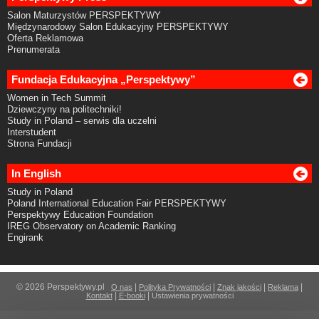
Salon Maturzystów PERSPEKTYWY
Międzynarodowy Salon Edukacyjny PERSPEKTYWY
Oferta Reklamowa
Prenumerata
Fundacja Edukacyjna „Perspektywy”
Women in Tech Summit
Dziewczyny na politechniki!
Study in Poland – serwis dla uczelni
Interstudent
Strona Fundacji
In English
Study in Poland
Poland International Education Fair PERSPEKTYWY
Perspektywy Education Foundation
IREG Observatory on Academic Ranking
Engirank
© 2026 Perspektywy.pl
|
|
|
|
O nas
Polityka Prywatności
Znak jakości
Reklama
|
|
Kontakt
E-booki
Ustawienia prywatności