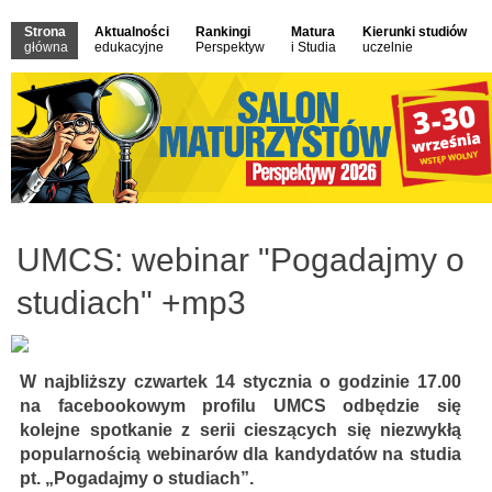
Strona
Aktualności
Rankingi
Matura
Kierunki studiów
główna
edukacyjne
Perspektyw
i Studia
uczelnie
UMCS: webinar "Pogadajmy o
studiach" +mp3
W najbliższy czwartek 14 stycznia o godzinie 17.00
na facebookowym profilu UMCS odbędzie się
kolejne spotkanie z serii cieszących się niezwykłą
popularnością webinarów dla kandydatów na studia
pt. „Pogadajmy o studiach”.