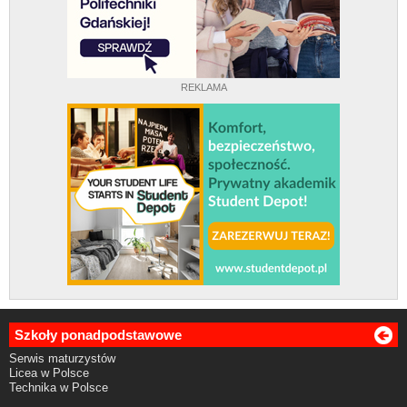
REKLAMA
Szkoły ponadpodstawowe
Serwis maturzystów
Licea w Polsce
Technika w Polsce