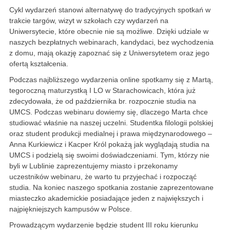
Cykl wydarzeń stanowi alternatywę do tradycyjnych spotkań w
trakcie targów, wizyt w szkołach czy wydarzeń na
Uniwersytecie, które obecnie nie są możliwe. Dzięki udziale w
naszych bezpłatnych webinarach, kandydaci, bez wychodzenia
z domu, mają okazję zapoznać się z Uniwersytetem oraz jego
ofertą kształcenia.
Podczas najbliższego wydarzenia online spotkamy się z Martą,
tegoroczną maturzystką I LO w Starachowicach, która już
zdecydowała, że od października br. rozpocznie studia na
UMCS. Podczas webinaru dowiemy się, dlaczego Marta chce
studiować właśnie na naszej uczelni. Studentka filologii polskiej
oraz student produkcji medialnej i prawa międzynarodowego –
Anna Kurkiewicz i Kacper Król pokażą jak wyglądają studia na
UMCS i podzielą się swoimi doświadczeniami. Tym, którzy nie
byli w Lublinie zaprezentujemy miasto i przekonamy
uczestników webinaru, że warto tu przyjechać i rozpocząć
studia. Na koniec naszego spotkania zostanie zaprezentowane
miasteczko akademickie posiadające jeden z największych i
najpiękniejszych kampusów w Polsce.
Prowadzącym wydarzenie będzie student III roku kierunku