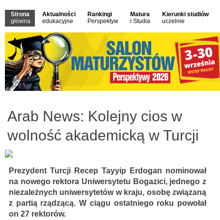
Strona
Aktualności
Rankingi
Matura
Kierunki studiów
główna
edukacyjne
Perspektyw
i Studia
uczelnie
Arab News: Kolejny cios w
wolność akademicką w Turcji
Prezydent Turcji Recep Tayyip Erdogan nominował
na nowego rektora Uniwersytetu Bogazici, jednego z
niezależnych uniwersytetów w kraju, osobę związaną
z partią rządzącą. W ciągu ostatniego roku powołał
on 27 rektorów.