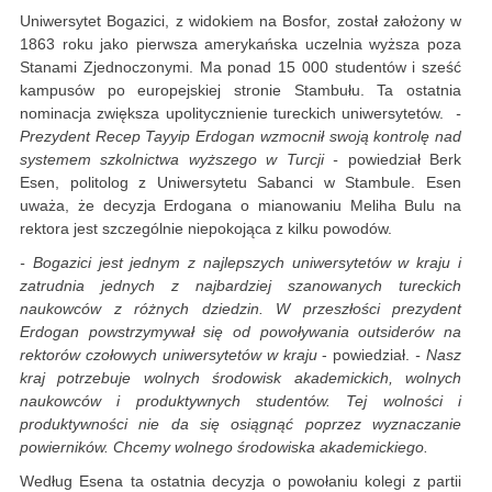
Uniwersytet Bogazici, z widokiem na Bosfor, został założony w
1863 roku jako pierwsza amerykańska uczelnia wyższa poza
Stanami Zjednoczonymi. Ma ponad 15 000 studentów i sześć
kampusów po europejskiej stronie Stambułu. Ta ostatnia
nominacja zwiększa upolitycznienie tureckich uniwersytetów.
-
Prezydent Recep Tayyip Erdogan wzmocnił swoją kontrolę nad
systemem szkolnictwa wyższego w Turcji -
powiedział Berk
Esen, politolog z Uniwersytetu Sabanci w Stambule. Esen
uważa, że decyzja Erdogana o mianowaniu Meliha Bulu na
rektora jest szczególnie niepokojąca z kilku powodów.
- Bogazici jest jednym z najlepszych uniwersytetów w kraju i
zatrudnia jednych z najbardziej szanowanych tureckich
naukowców z różnych dziedzin.
W przeszłości prezydent
Erdogan powstrzymywał się od powoływania outsiderów na
rektorów czołowych uniwersytetów w kraju
- powiedział.
- Nasz
kraj potrzebuje wolnych środowisk akademickich, wolnych
naukowców i produktywnych studentów.
Tej wolności i
produktywności nie da się osiągnąć poprzez wyznaczanie
powierników.
Chcemy wolnego środowiska akademickiego.
Według Esena ta ostatnia decyzja o powołaniu kolegi z partii