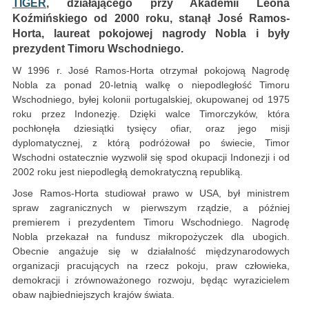
TIGER
, działającego przy Akademii Leona
Koźmińskiego od 2000 roku, stanął José Ramos-
Horta, laureat pokojowej nagrody Nobla i były
prezydent Timoru Wschodniego.
W 1996 r. José Ramos-Horta otrzymał pokojową Nagrodę
Nobla za ponad 20-letnią walkę o niepodległość Timoru
Wschodniego, byłej kolonii portugalskiej, okupowanej od 1975
roku przez Indonezję. Dzięki walce Timorczyków, która
pochłonęła dziesiątki tysięcy ofiar, oraz jego misji
dyplomatycznej, z którą podróżował po świecie, Timor
Wschodni ostatecznie wyzwolił się spod okupacji Indonezji i od
2002 roku jest niepodległą demokratyczną republiką.
Jose Ramos-Horta studiował prawo w USA, był ministrem
spraw zagranicznych w pierwszym rządzie, a później
premierem i prezydentem Timoru Wschodniego. Nagrodę
Nobla przekazał na fundusz mikropożyczek dla ubogich.
Obecnie angażuje się w działalność międzynarodowych
organizacji pracujących na rzecz pokoju, praw człowieka,
demokracji i zrównoważonego rozwoju, będąc wyrazicielem
obaw najbiedniejszych krajów świata.