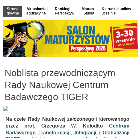
Strona
Aktualności
Rankingi
Matura
Kierunki studiów
główna
edukacyjne
Perspektyw
i Studia
uczelnie
Noblista przewodniczącym
Rady Naukowej Centrum
Badawczego TIGER
Na czele Rady Naukowej założonego i kierowanego
przez prof. Grzegorza W. Kołodko
Centrum
Badawczego Transformacji, Integracji i Globalizacji