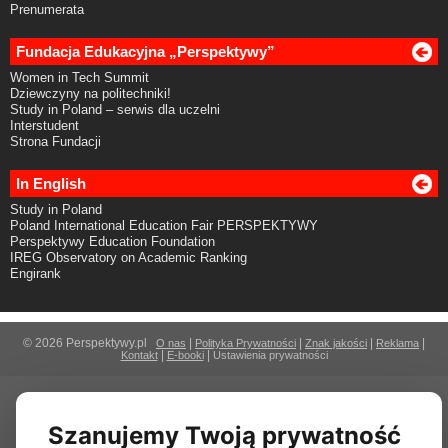
Prenumerata
Fundacja Edukacyjna „Perspektywy”
Women in Tech Summit
Dziewczyny na politechniki!
Study in Poland – serwis dla uczelni
Interstudent
Strona Fundacji
In English
Study in Poland
Poland International Education Fair PERSPEKTYWY
Perspektywy Education Foundation
IREG Observatory on Academic Ranking
Engirank
© 2026 Perspektywy.pl
|
|
|
|
O nas
Polityka Prywatności
Znak jakości
Reklama
|
|
Kontakt
E-booki
Ustawienia prywatności
Szanujemy Twoją prywatność