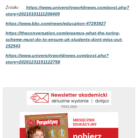
Źródło:
https://www.universityworldnews.com/post.php?
story=20210101111206409
https://www.bbc.com/news/education-47293927
https://theconversation.com/erasmus-what-the-turing-
scheme-must-do-to-ensure-uk-students-dont-miss-out-
152543
https://www.universityworldnews.com/post.php?
story=20201231151122758
REKLAMA