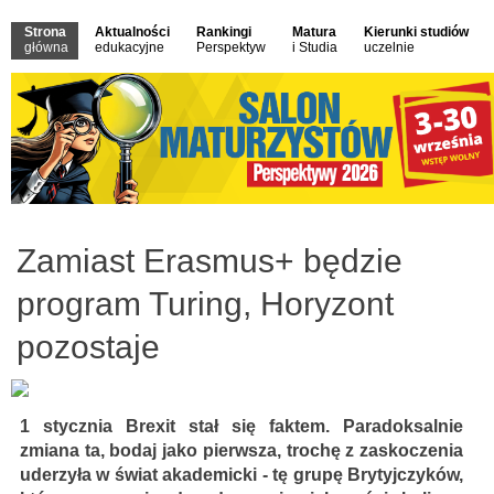
Strona
Aktualności
Rankingi
Matura
Kierunki studiów
główna
edukacyjne
Perspektyw
i Studia
uczelnie
Zamiast Erasmus+ będzie
program Turing, Horyzont
pozostaje
1 stycznia Brexit stał się faktem. Paradoksalnie
zmiana ta, bodaj jako pierwsza, trochę z zaskoczenia
uderzyła w świat akademicki - tę grupę Brytyjczyków,