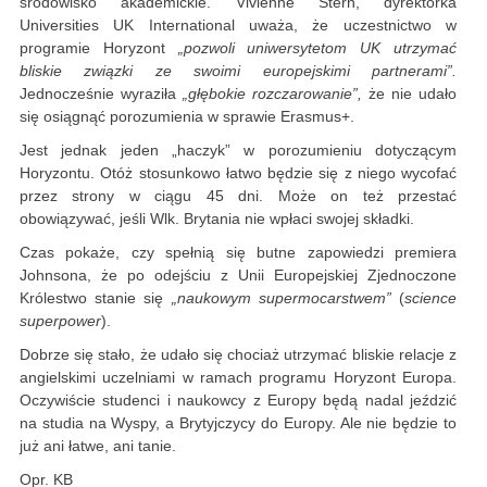
środowisko akademickie. Vivienne Stern, dyrektorka
Universities UK International uważa, że uczestnictwo w
programie Horyzont
„pozwoli uniwersytetom UK utrzymać
bliskie związki ze swoimi europejskimi partnerami”.
Jednocześnie wyraziła
„głębokie rozczarowanie”,
że nie udało
się osiągnąć porozumienia w sprawie Erasmus+.
Jest jednak jeden „haczyk” w porozumieniu dotyczącym
Horyzontu. Otóż stosunkowo łatwo będzie się z niego wycofać
przez strony w ciągu 45 dni. Może on też przestać
obowiązywać, jeśli Wlk. Brytania nie wpłaci swojej składki.
Czas pokaże, czy spełnią się butne zapowiedzi premiera
Johnsona, że po odejściu z Unii Europejskiej Zjednoczone
Królestwo stanie się
„naukowym supermocarstwem”
(
science
superpower
).
Dobrze się stało, że udało się chociaż utrzymać bliskie relacje z
angielskimi uczelniami w ramach programu Horyzont Europa.
Oczywiście studenci i naukowcy z Europy będą nadal jeździć
na studia na Wyspy, a Brytyjczycy do Europy. Ale nie będzie to
już ani łatwe, ani tanie.
Opr. KB