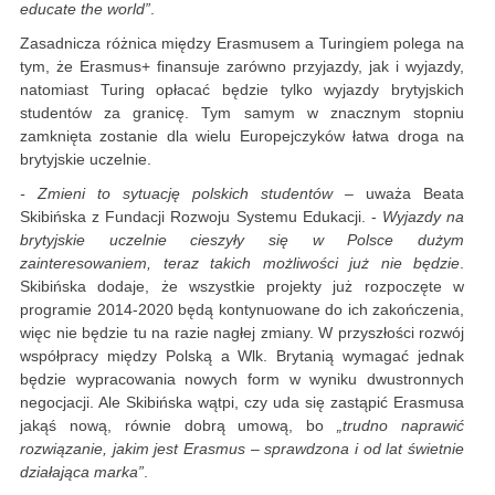
educate the world”
.
Zasadnicza różnica między Erasmusem a Turingiem polega na
tym, że Erasmus+ finansuje zarówno przyjazdy, jak i wyjazdy,
natomiast Turing opłacać będzie tylko wyjazdy brytyjskich
studentów za granicę. Tym samym w znacznym stopniu
zamknięta zostanie dla wielu Europejczyków łatwa droga na
brytyjskie uczelnie.
- Zmieni to sytuację polskich studentów
– uważa Beata
Skibińska z Fundacji Rozwoju Systemu Edukacji. -
Wyjazdy na
brytyjskie uczelnie cieszyły się w Polsce dużym
zainteresowaniem, teraz takich możliwości już nie będzie
.
Skibińska dodaje, że wszystkie projekty już rozpoczęte w
programie 2014-2020 będą kontynuowane do ich zakończenia,
więc nie będzie tu na razie nagłej zmiany. W przyszłości rozwój
współpracy między Polską a Wlk. Brytanią wymagać jednak
będzie wypracowania nowych form w wyniku dwustronnych
negocjacji. Ale Skibińska wątpi, czy uda się zastąpić Erasmusa
jakąś nową, równie dobrą umową, bo
„trudno naprawić
rozwiązanie, jakim jest Erasmus – sprawdzona i od lat świetnie
działająca marka”
.