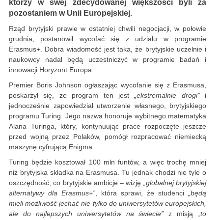
którzy w swej zdecydowanej większości byli za
pozostaniem w Unii Europejskiej.
Rząd brytyjski prawie w ostatniej chwili negocjacji, w połowie
grudnia, postanowił wycofać się z udziału w programie
Erasmus+. Dobra wiadomość jest taka, że brytyjskie uczelnie i
naukowcy nadal będą uczestniczyć w programie badań i
innowacji Horyzont Europa.
Premier Boris Johnson ogłaszając wycofanie się z Erasmusa,
poskarżył się, że program ten jest
„ekstremalnie drogi”
i
jednocześnie zapowiedział utworzenie własnego, brytyjskiego
programu Turing. Jego nazwa honoruje wybitnego matematyka
Alana Turinga, który, kontynuując prace rozpoczęte jeszcze
przed wojną przez Polaków, pomógł rozpracować niemiecką
maszynę cyfrującą Enigma.
Turing będzie kosztował 100 mln funtów, a więc trochę mniej
niż brytyjska składka na Erasmusa. Tu jednak chodzi nie tyle o
oszczędność, co brytyjskie ambicje – wizję
„globalnej brytyjskiej
alternatywy dla Erasmus+”
, która sprawi, że studenci
„będą
mieli możliwość jechać nie tylko do uniwersytetów europejskich,
ale do najlepszych uniwersytetów na świecie”
z misją
„
to