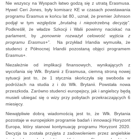
Nie wszyscy na Wyspach łatwo godzą się z utratą Erasmusa.
Hywel Ceri Jones, były komisarz KE w czasach powstawania
programu Erasmus w końcu lat 80., uznał, że premier Johnson
podjął w tym względzie
„brutalną i niepotrzebną decyzję”.
Podkreślił, że władze Szkocji i Walii powinny naciskać na
parlament, by
„ponownie rozważył celowość wyjścia z
programu Erasmus+”
. Na przykład Irlandia wymusiła, że
studenci z Północnej Irlandii pozostaną objęci programem
Erasmus+.
Niezależnie od implikacji finansowych, wynikających z
wycofania się Wlk. Brytanii z Erasmusa, ciemną stroną nowej
sytuacji jest to, że 1 stycznia skończyła się swoboda w
podróżach na studia z i do Wlk. Brytanii. Powstała nowa
przeszkoda. Zarówno studenci europejscy, jak i angielscy będą
musieli ubiegać się o wizy przy pobytach przekraczających 6
miesięcy.
Niewątpliwie dobrą wiadomością jest to, że Wlk. Brytania
pozostaje w europejskim programie badań i innowacji Horyzont
Europa, który stanowi kontynuację programu Horyzont 2020.
Decyzja ta została przyjęta z zadowoleniem przez angielskie