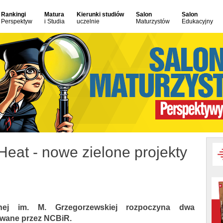
Rankingi
Matura
Kierunki studiów
Salon
Salon
Perspektyw
i Studia
uczelnie
Maturzystów
Edukacyjny
Heat - nowe zielone projekty
nej im. M. Grzegorzewskiej rozpoczyna dwa
owane przez NCBiR.