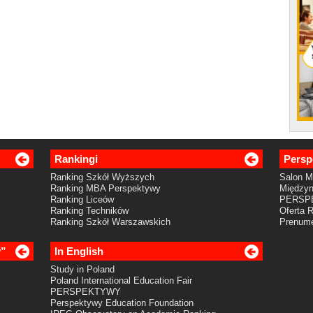
Rankingi
Persp
Ranking Szkół Wyższych
Salon 
Ranking MBA Perspektywy
Międzyn
Ranking Liceów
PERSP
Ranking Techników
Oferta 
Ranking Szkół Warszawskich
Prenume
y”
In English
Study in Poland
Poland International Education Fair
PERSPEKTYWY
Perspektywy Education Foundation