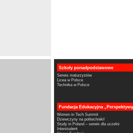
Szkoły ponadpodstawowe
Serwis maturzystów
Licea w Polsce
Technika w Polsce
Fundacja Edukacyjna „Perspektyw
Women in Tech Summit
Dziewczyny na politechniki!
Study in Poland – serwis dla uczelni
Interstudent