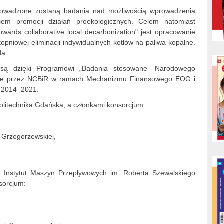
rowadzone zostaną badania nad możliwością wprowadzenia
ziem promocji działań proekologicznych. Celem natomiast
owards collaborative local decarbonization" jest opracowanie
topniowej eliminacji indywidualnych kotłów na paliwa kopalne.
da.
 są dzięki Programowi „Badania stosowane” Narodowego
ane przez NCBiR w ramach Mechanizmu Finansowego EOG i
 2014–2021.
olitechnika Gdańska, a członkami konsorcjum:
,
 Grzegorzewskiej,
t Instytut Maszyn Przepływowych im. Roberta Szewalskiego
sorcjum: