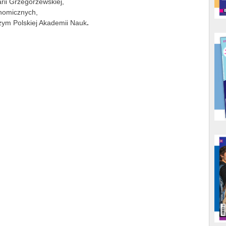
rii Grzegorzewskiej,
nomicznych,
ym Polskiej Akademii Nauk
.