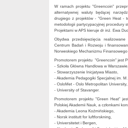
W ramach projektu "Greencoin" przep
alternatywnej waluty będącej narzęd
drugiego z projektów - "Green Heat - t
metodologii partycypacyjnej procedury s
Projektami w APS kieruje dr inż. Ewa Du
Obydwa przedsięwzięcia realizowane
Centrum Badań i Rozwoju i finansow
Norweskiego Mechanizmu Finansowego
Promotorem projektu "Greencoin" jest P
- Szkoła Główna Handlowa w Warszawie
- Stowarzyszenie Inicjatywa Miasto,
- Akademia Pedagogiki Specjalnej im. M.
- OsloMet - Oslo Metropolitan University,
- University of Stavanger.
Promotorem projektu "Green Heat" jes
Polskiej Akademii Nauk, a członkami kon
- Akademia Leona Koźmińskiego,
- Norsk institutt for luftforskning,
- Universitetet i Bergen,