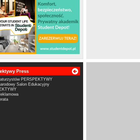
ektywy Press
Maturzystów PERSPEKTYWY
arodowy Salon Edukacyjny
EKTYWY
Reklamowa
rata